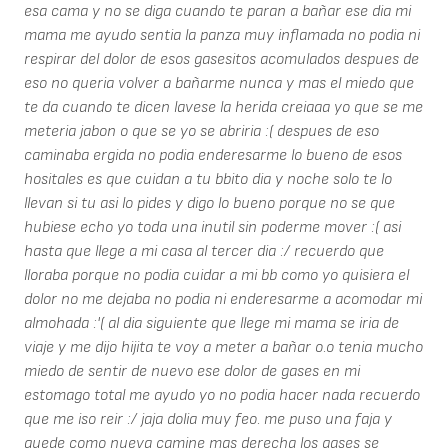
esa cama y no se diga cuando te paran a bañar ese dia mi
mama me ayudo sentia la panza muy inflamada no podia ni
respirar del dolor de esos gasesitos acomulados despues de
eso no queria volver a bañarme nunca y mas el miedo que
te da cuando te dicen lavese la herida creiaaa yo que se me
meteria jabon o que se yo se abriria :( despues de eso
caminaba ergida no podia enderesarme lo bueno de esos
hositales es que cuidan a tu bbito dia y noche solo te lo
llevan si tu asi lo pides y digo lo bueno porque no se que
hubiese echo yo toda una inutil sin poderme mover :( asi
hasta que llege a mi casa al tercer dia :/ recuerdo que
lloraba porque no podia cuidar a mi bb como yo quisiera el
dolor no me dejaba no podia ni enderesarme a acomodar mi
almohada :'( al dia siguiente que llege mi mama se iria de
viaje y me dijo hijita te voy a meter a bañar o.o tenia mucho
miedo de sentir de nuevo ese dolor de gases en mi
estomago total me ayudo yo no podia hacer nada recuerdo
que me iso reir :/ jaja dolia muy feo. me puso una faja y
quede como nueva camine mas derecha los gases se