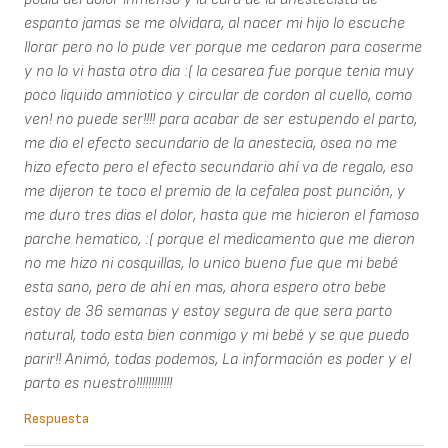
espanto jamas se me olvidara, al nacer mi hijo lo escuche
llorar pero no lo pude ver porque me cedaron para coserme
y no lo vi hasta otro dia :( la cesarea fue porque tenia muy
poco liquido amniotico y circular de cordon al cuello, como
ven! no puede ser!!!! para acabar de ser estupendo el parto,
me dio el efecto secundario de la anestecia, osea no me
hizo efecto pero el efecto secundario ahí va de regalo, eso
me dijeron te toco el premio de la cefalea post punción, y
me duro tres dias el dolor, hasta que me hicieron el famoso
parche hematico, :( porque el medicamento que me dieron
no me hizo ni cosquillas, lo unico bueno fue que mi bebé
esta sano, pero de ahí en mas, ahora espero otro bebe
estoy de 36 semanas y estoy segura de que sera parto
natural, todo esta bien conmigo y mi bebé y se que puedo
parir!! Animó, todas podemos, La información es poder y el
parto es nuestro!!!!!!!!!!!!
Respuesta