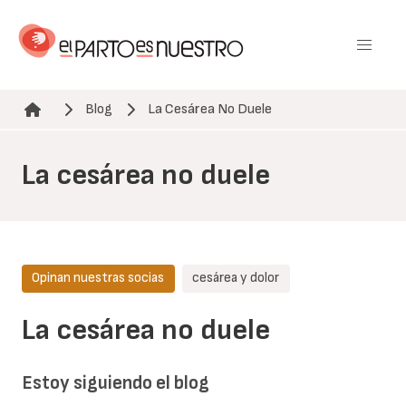
Pasar
al
contenido
principal
Blog
La Cesárea No Duele
Ruta de navegación
La cesárea no duele
Opinan nuestras socias
cesárea y dolor
La cesárea no duele
Estoy siguiendo el blog