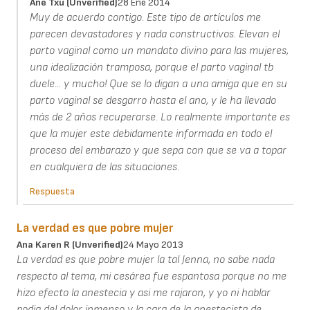
Ane Txu (unverified)
28 Ene 2014
Muy de acuerdo contigo. Este tipo de artículos me
parecen devastadores y nada constructivos. Elevan el
parto vaginal como un mandato divino para las mujeres,
una idealización tramposa, porque el parto vaginal tb
duele... y mucho! Que se lo digan a una amiga que en su
parto vaginal se desgarro hasta el ano, y le ha llevado
más de 2 años recuperarse. Lo realmente importante es
que la mujer este debidamente informada en todo el
proceso del embarazo y que sepa con que se va a topar
en cualquiera de las situaciones.
Respuesta
La verdad es que pobre mujer
Ana Karen R (unverified)
24 Mayo 2013
La verdad es que pobre mujer la tal Jenna, no sabe nada
respecto al tema, mi cesárea fue espantosa porque no me
hizo efecto la anestecia y asi me rajaron, y yo ni hablar
podia del dolor inmenso y la cara de la anestecista de