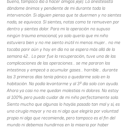
bueno, tampoco iba a hacer amigos jeje). La anestesista
dándome ánimos y pendiente de mi durante toda la
intervención. Si alguien piensa que te duermen y no sientes
nada, se equivoca. Sí sientes, notas como te remueven por
dentro y sientes dolor. Para mi la operación no supuso
ningún trauma emocional, yo solo quería que mi niño
estuviera bien y no me siento inútil ni menos mujer... no me
tocaba parir aún y hoy en día no se espera más allá de la
semana 42... Lo peor fue la recuperación, tuve una de las
complicaciones de las operaciones... se me pararon los
intestinos y empecé a acumular gases... horrible... durante
los 3 primeros días tenía pánico a quedarme sola en la
habitación. No podía levantarme y al 3º día solo con ayuda.
Ahora ya casi no me quedan molestias ni dolores. No estoy
al 100% pero puedo cuidar de mi niño perfectamente sola.
Siento mucho que algunas lo hayáis pasado tan mal y sí, es
una cirugía mayor y no es ni algo que elegiría por voluntad
propia ni algo que recomiende, pero tampoco es el fin del
mundo ni debemos hundirnos en la miseria por haber