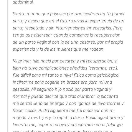
abdominal.
Siento mucho que pasases por una cesárea en tu primer
parto y deseo que en el futuro vivas la experiencia de un
parto respetado y sin intervenciones innecesarias. Pero
tengo que discrepar cuando comparas la recuperación
de un parto vaginal con la de una cesárea, por mi propia
experiencia y la de las mujeres que me rodean.
Mi primer hijo nació por cesárea y mi recuperación, si
bien no tuvo complicaciones añadidas (seromas, etc.),
fue difícil para mí tanto a nivel físico como psicológico.
Inclinarme para cogerle en brazos era para mí una
pesadilla. Mi segundo hijo nació por parto vaginal y
normal y puedo decirte que tras alumbrar la placenta
me sentía llena de energía y con ganas de levantarme y
hacer cosas. Al día siguiente me fui a pasear con mi
marido y mis hijos y lo repetí a diario. Podía agacharme y
levantarme, coger a mi hijo y colocármelo en el fular ¡yo
sola!; estaba estupendamente y nadie se creía que