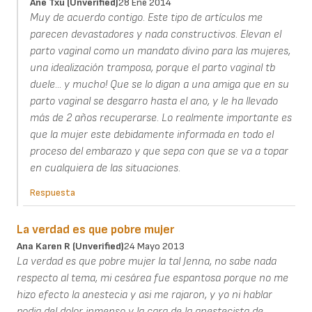
Ane Txu (unverified)
28 Ene 2014
Muy de acuerdo contigo. Este tipo de artículos me
parecen devastadores y nada constructivos. Elevan el
parto vaginal como un mandato divino para las mujeres,
una idealización tramposa, porque el parto vaginal tb
duele... y mucho! Que se lo digan a una amiga que en su
parto vaginal se desgarro hasta el ano, y le ha llevado
más de 2 años recuperarse. Lo realmente importante es
que la mujer este debidamente informada en todo el
proceso del embarazo y que sepa con que se va a topar
en cualquiera de las situaciones.
Respuesta
La verdad es que pobre mujer
Ana Karen R (unverified)
24 Mayo 2013
La verdad es que pobre mujer la tal Jenna, no sabe nada
respecto al tema, mi cesárea fue espantosa porque no me
hizo efecto la anestecia y asi me rajaron, y yo ni hablar
podia del dolor inmenso y la cara de la anestecista de