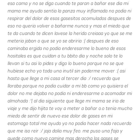
esa cama y no se diga cuando te paran a bañar ese dia mi
mama me ayudo sentia la panza muy inflamada no podia ni
respirar del dolor de esos gasesitos acomulados despues de
eso no queria volver a bañarme nunca y mas el miedo que
te da cuando te dicen lavese la herida creiaaa yo que se me
meteria jabon o que se yo se abriria :( despues de eso
caminaba ergida no podia enderesarme lo bueno de esos
hositales es que cuidan a tu bbito dia y noche solo te lo
llevan si tu asi lo pides y digo lo bueno porque no se que
hubiese echo yo toda una inutil sin poderme mover :( asi
hasta que llege a mi casa al tercer dia :/ recuerdo que
lloraba porque no podia cuidar a mi bb como yo quisiera el
dolor no me dejaba no podia ni enderesarme a acomodar mi
almohada :'( al dia siguiente que llege mi mama se iria de
viaje y me dijo hijita te voy a meter a bañar o.o tenia mucho
miedo de sentir de nuevo ese dolor de gases en mi
estomago total me ayudo yo no podia hacer nada recuerdo
que me iso reir :/ jaja dolia muy feo. me puso una faja y
quede como nueva camine mas derecha los gases se