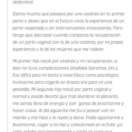
abdominal.
Siento mucho que pasases por una cesárea en tu primer
parto y deseo que en el futuro vivas la experiencia de un
parto respetado y sin intervenciones innecesarias. Pero
tengo que discrepar cuando comparas la recuperación
de un parto vaginal con la de una cesárea, por mi propia
experiencia y la de las mujeres que me rodean.
Mi primer hijo nació por cesárea y mi recuperación, si
bien no tuvo complicaciones añadidas (seromas, etc.),
fue difícil para mí tanto a nivel físico como psicológico.
Inclinarme para cogerle en brazos era para mí una
pesadilla. Mi segundo hijo nació por parto vaginal y
normal y puedo decirte que tras alumbrar la placenta
me sentía llena de energía y con ganas de levantarme y
hacer cosas. Al día siguiente me fui a pasear con mi
marido y mis hijos y lo repetí a diario. Podía agacharme y
levantarme, coger a mi hijo y colocármelo en el fular ¡yo
sola!; estaba estupendamente y nadie se creía que