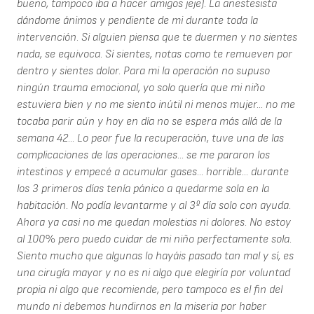
bueno, tampoco iba a hacer amigos jeje). La anestesista
dándome ánimos y pendiente de mi durante toda la
intervención. Si alguien piensa que te duermen y no sientes
nada, se equivoca. Sí sientes, notas como te remueven por
dentro y sientes dolor. Para mi la operación no supuso
ningún trauma emocional, yo solo quería que mi niño
estuviera bien y no me siento inútil ni menos mujer... no me
tocaba parir aún y hoy en día no se espera más allá de la
semana 42... Lo peor fue la recuperación, tuve una de las
complicaciones de las operaciones... se me pararon los
intestinos y empecé a acumular gases... horrible... durante
los 3 primeros días tenía pánico a quedarme sola en la
habitación. No podía levantarme y al 3º día solo con ayuda.
Ahora ya casi no me quedan molestias ni dolores. No estoy
al 100% pero puedo cuidar de mi niño perfectamente sola.
Siento mucho que algunas lo hayáis pasado tan mal y sí, es
una cirugía mayor y no es ni algo que elegiría por voluntad
propia ni algo que recomiende, pero tampoco es el fin del
mundo ni debemos hundirnos en la miseria por haber