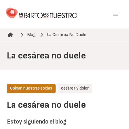
Pasar
al
contenido
principal
Blog
La Cesárea No Duele
Ruta de navegación
La cesárea no duele
Opinan nuestras socias
cesárea y dolor
La cesárea no duele
Estoy siguiendo el blog