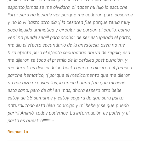
espanto jamas se me olvidara, al nacer mi hijo lo escuche
llorar pero no lo pude ver porque me cedaron para coserme
y no lo vi hasta otro dia :( la cesarea fue porque tenia muy
poco liquido amniotico y circular de cordon al cuello, como
ven! no puede ser!!!! para acabar de ser estupendo el parto,
me dio el efecto secundario de la anestecia, osea no me
hizo efecto pero el efecto secundario ahí va de regalo, eso
me dijeron te toco el premio de la cefalea post punción, y
me duro tres dias el dolor, hasta que me hicieron el famoso
parche hematico, :( porque el medicamento que me dieron
no me hizo ni cosquillas, lo unico bueno fue que mi bebé
esta sano, pero de ahí en mas, ahora espero otro bebe
estoy de 36 semanas y estoy segura de que sera parto
natural, todo esta bien conmigo y mi bebé y se que puedo
parir!! Animó, todas podemos, La información es poder y el
parto es nuestro!!!!!!!!!!!!
Respuesta