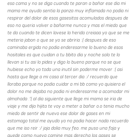
esa cama y no se diga cuando te paran a bañar ese dia mi
mama me ayudo sentia la panza muy inflamada no podia ni
respirar del dolor de esos gasesitos acomulados despues de
eso no queria volver a bañarme nunca y mas el miedo que
te da cuando te dicen lavese la herida creiaaa yo que se me
meteria jabon o que se yo se abriria :( despues de eso
caminaba ergida no podia enderesarme lo bueno de esos
hositales es que cuidan a tu bbito dia y noche solo te lo
llevan si tu asi lo pides y digo lo bueno porque no se que
hubiese echo yo toda una inutil sin poderme mover :( asi
hasta que llege a mi casa al tercer dia :/ recuerdo que
lloraba porque no podia cuidar a mi bb como yo quisiera el
dolor no me dejaba no podia ni enderesarme a acomodar mi
almohada :'( al dia siguiente que llege mi mama se iria de
viaje y me dijo hijita te voy a meter a bañar o.o tenia mucho
miedo de sentir de nuevo ese dolor de gases en mi
estomago total me ayudo yo no podia hacer nada recuerdo
que me iso reir :/ jaja dolia muy feo. me puso una faja y
quede como nueva camine mas derecha los gases se