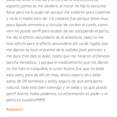
espanto jamas se me olvidara, al nacer mi hijo lo escuche
llorar pero no lo pude ver porque me cedaron para coserme
y no lo vi hasta otro dia :( la cesarea fue porque tenia muy
poco liquido amniotico y circular de cordon al cuello, como
ven! no puede ser!!!! para acabar de ser estupendo el parto,
me dio el efecto secundario de la anestecia, osea no me
hizo efecto pero el efecto secundario ahí va de regalo, eso
me dijeron te toco el premio de la cefalea post punción, y
me duro tres dias el dolor, hasta que me hicieron el famoso
parche hematico, :( porque el medicamento que me dieron
no me hizo ni cosquillas, lo unico bueno fue que mi bebé
esta sano, pero de ahí en mas, ahora espero otro bebe
estoy de 36 semanas y estoy segura de que sera parto
natural, todo esta bien conmigo y mi bebé y se que puedo
parir!! Animó, todas podemos, La información es poder y el
parto es nuestro!!!!!!!!!!!!
Respuesta