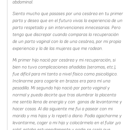
abdominal.
Siento mucho que pasases por una cesárea en tu primer
parto y deseo que en el futuro vivas la experiencia de un
parto respetado y sin intervenciones innecesarias. Pero
tengo que discrepar cuando comparas la recuperación
de un parto vaginal con la de una cesárea, por mi propia
experiencia y la de las mujeres que me rodean.
Mi primer hijo nació por cesárea y mi recuperación, si
bien no tuvo complicaciones añadidas (seromas, etc.),
fue difícil para mí tanto a nivel físico como psicológico.
Inclinarme para cogerle en brazos era para mí una
pesadilla. Mi segundo hijo nació por parto vaginal y
normal y puedo decirte que tras alumbrar la placenta
me sentía llena de energía y con ganas de levantarme y
hacer cosas. Al día siguiente me fui a pasear con mi
marido y mis hijos y lo repetí a diario. Podía agacharme y
levantarme, coger a mi hijo y colocármelo en el fular ¡yo
sola!; estaba estupendamente y nadie se creía que