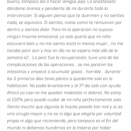
bueno, tampoco iba a hacer amigos jeje). La anestesista
dándome ánimos y pendiente de mi durante toda la
intervención. Si alguien piensa que te duermen y no sientes
nada, se equivoca. Sí sientes, notas como te remueven por
dentro y sientes dolor. Para mi la operación no supuso
ningún trauma emocional, yo solo quería que mi niño
estuviera bien y no me siento inútil ni menos mujer... no me
tocaba parir aún y hoy en día no se espera más allá de la
semana 42... Lo peor fue la recuperación, tuve una de las
complicaciones de las operaciones... se me pararon los
intestinos y empecé a acumular gases... horrible... durante
los 3 primeros días tenía pánico a quedarme sola en la
habitación. No podía levantarme y al 3º día solo con ayuda.
Ahora ya casi no me quedan molestias ni dolores. No estoy
al 100% pero puedo cuidar de mi niño perfectamente sola.
Siento mucho que algunas lo hayáis pasado tan mal y sí, es
una cirugía mayor y no es ni algo que elegiría por voluntad
propia ni algo que recomiende, pero tampoco es el fin del
mundo ni debemos hundirnos en la miseria por haber