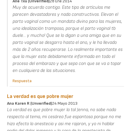
Ane Txu (unverified)
28 Ene 2014
Muy de acuerdo contigo. Este tipo de artículos me
parecen devastadores y nada constructivos. Elevan el
parto vaginal como un mandato divino para las mujeres,
una idealización tramposa, porque el parto vaginal tb
duele... y mucho! Que se lo digan a una amiga que en su
parto vaginal se desgarro hasta el ano, y le ha llevado
más de 2 años recuperarse. Lo realmente importante es
que la mujer este debidamente informada en todo el
proceso del embarazo y que sepa con que se va a topar
en cualquiera de las situaciones.
Respuesta
La verdad es que pobre mujer
Ana Karen R (unverified)
24 Mayo 2013
La verdad es que pobre mujer la tal Jenna, no sabe nada
respecto al tema, mi cesárea fue espantosa porque no me
hizo efecto la anestecia y asi me rajaron, y yo ni hablar
podia del dolor inmenso y la cara de la anestecista de