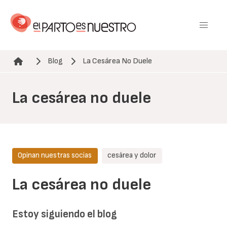
Pasar
al
contenido
principal
Blog
La Cesárea No Duele
Ruta de navegación
La cesárea no duele
Opinan nuestras socias
cesárea y dolor
La cesárea no duele
Estoy siguiendo el blog