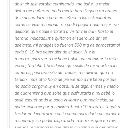
de la cirugía estaba caminando...me bañé...o mejor
dicho me bañaron...cada media hora llegaba un nuevo
dr. a desnudarme para enseñarle a los estudiantes
como se veía mi herida...no podía pagar nada mejor...no
dejaban que nadie entrara a visitarme aún, hasta el
horario indicado...me quitaron el suero...de ahí en
adelante, mi analgésico fueron 500 mg de paracetamol
cada 8-10 hrs dependiendo el dolor...fue la
muerte...para ver a mi bebé había que caminar la milla
verde, tardaba 1 hra desde que salía de mi cuarto a los
cuneros, pedí una silla de ruedas, me dijeron que no
tenían...más otra hora de pie viendo a mi bebé porque
no podía cargarla...y en casa...ni se diga, el mes y medio
de cuarentena que soñé que disfrutaría a mi bebé lo
pasé escuchando lo poco valiente que había sido, sin
poder valerme por mi misma, hasta 10 minutos llegué a
tardar en levantarme de la cama para darle de comer a
mi nena, y sin poder disfrutarla...mientras que en mis
sueños recordaba lo que dijo la cirujana que me hizo la