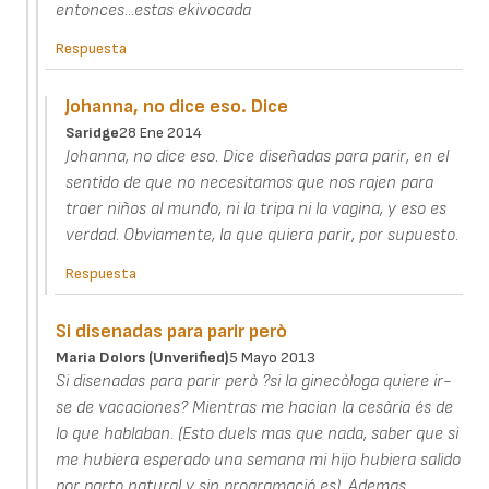
entonces...estas ekivocada
Respuesta
Johanna, no dice eso. Dice
Saridge
28 Ene 2014
Johanna, no dice eso. Dice diseñadas para parir, en el
sentido de que no necesitamos que nos rajen para
traer niños al mundo, ni la tripa ni la vagina, y eso es
verdad. Obviamente, la que quiera parir, por supuesto.
Respuesta
Si disenadas para parir però
Maria Dolors (unverified)
5 Mayo 2013
Si disenadas para parir però ?si la ginecòloga quiere ir-
se de vacaciones? Mientras me hacian la cesària és de
lo que hablaban. (Esto duels mas que nada, saber que si
me hubiera esperado una semana mi hijo hubiera salido
por parto natural y sin programació es). Ademas