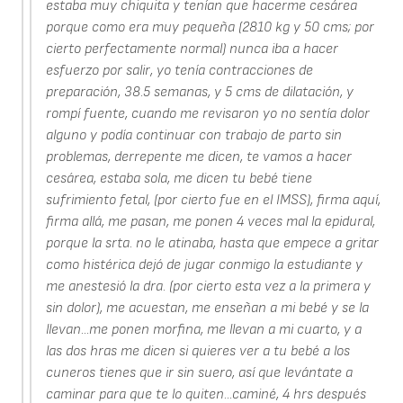
estaba muy chiquita y tenían que hacerme cesárea
porque como era muy pequeña (2810 kg y 50 cms; por
cierto perfectamente normal) nunca iba a hacer
esfuerzo por salir, yo tenía contracciones de
preparación, 38.5 semanas, y 5 cms de dilatación, y
rompí fuente, cuando me revisaron yo no sentía dolor
alguno y podía continuar con trabajo de parto sin
problemas, derrepente me dicen, te vamos a hacer
cesárea, estaba sola, me dicen tu bebé tiene
sufrimiento fetal, (por cierto fue en el IMSS), firma aquí,
firma allá, me pasan, me ponen 4 veces mal la epidural,
porque la srta. no le atinaba, hasta que empece a gritar
como histérica dejó de jugar conmigo la estudiante y
me anestesió la dra. (por cierto esta vez a la primera y
sin dolor), me acuestan, me enseñan a mi bebé y se la
llevan...me ponen morfina, me llevan a mi cuarto, y a
las dos hras me dicen si quieres ver a tu bebé a los
cuneros tienes que ir sin suero, así que levántate a
caminar para que te lo quiten...caminé, 4 hrs después