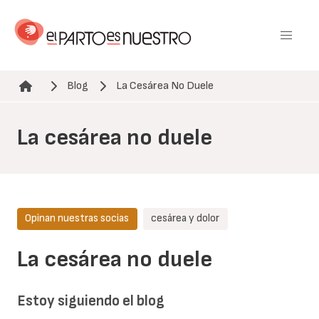
Pasar
al
contenido
principal
Blog
La Cesárea No Duele
Ruta de navegación
La cesárea no duele
Opinan nuestras socias
cesárea y dolor
La cesárea no duele
Estoy siguiendo el blog