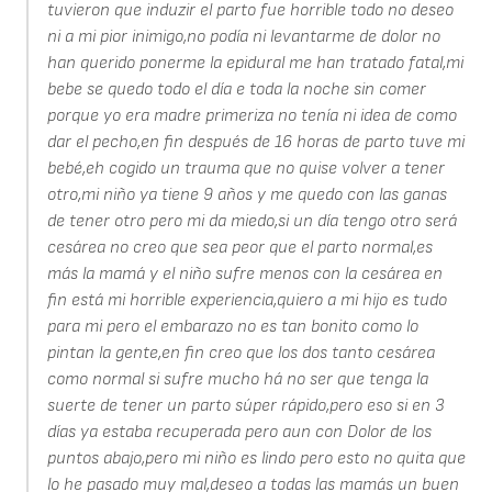
tuvieron que induzir el parto fue horrible todo no deseo
ni a mi pior inimigo,no podía ni levantarme de dolor no
han querido ponerme la epidural me han tratado fatal,mi
bebe se quedo todo el día e toda la noche sin comer
porque yo era madre primeriza no tenía ni idea de como
dar el pecho,en fin después de 16 horas de parto tuve mi
bebé,eh cogido un trauma que no quise volver a tener
otro,mi niño ya tiene 9 años y me quedo con las ganas
de tener otro pero mi da miedo,si un día tengo otro será
cesárea no creo que sea peor que el parto normal,es
más la mamá y el niño sufre menos con la cesárea en
fin está mi horrible experiencia,quiero a mi hijo es tudo
para mi pero el embarazo no es tan bonito como lo
pintan la gente,en fin creo que los dos tanto cesárea
como normal si sufre mucho há no ser que tenga la
suerte de tener un parto súper rápido,pero eso si en 3
días ya estaba recuperada pero aun con Dolor de los
puntos abajo,pero mi niño es lindo pero esto no quita que
lo he pasado muy mal,deseo a todas las mamás un buen