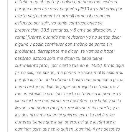
estaba muy chiquita y tenían que hacerme cesárea
porque como era muy pequeña (2810 kg y 50 cms; por
cierto perfectamente normal) nunca iba a hacer
esfuerzo por salir, yo tenía contracciones de
preparación, 38.5 semanas, y 5 cms de dilatación, y
rompí fuente, cuando me revisaron yo no sentía dolor
alguno y podía continuar con trabajo de parto sin
problemas, derrepente me dicen, te vamos a hacer
cesárea, estaba sola, me dicen tu bebé tiene
sufrimiento fetal, (por cierto fue en el IMSS), firma aquí,
firma allá, me pasan, me ponen 4 veces mal la epidural,
porque la srta. no le atinaba, hasta que empece a gritar
como histérica dejó de jugar conmigo la estudiante y
me anestesió la dra. (por cierto esta vez a la primera y
sin dolor), me acuestan, me enseñan a mi bebé y se la
llevan...me ponen morfina, me llevan a mi cuarto, y a
las dos hras me dicen si quieres ver a tu bebé a los
cuneros tienes que ir sin suero, así que levántate a
caminar para que te lo quiten...caminé, 4 hrs después