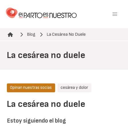
Pasar
al
contenido
principal
Blog
La Cesárea No Duele
Ruta de navegación
La cesárea no duele
Opinan nuestras socias
cesárea y dolor
La cesárea no duele
Estoy siguiendo el blog