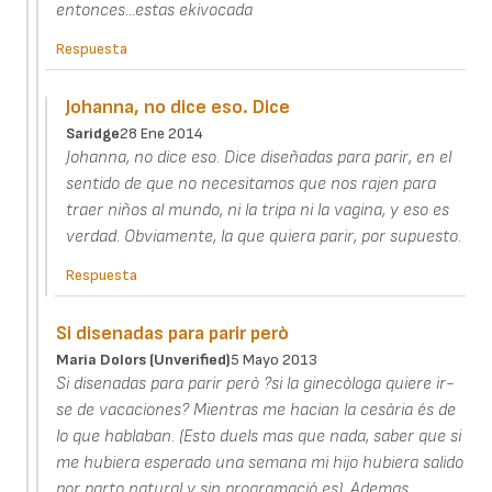
entonces...estas ekivocada
Respuesta
Johanna, no dice eso. Dice
Saridge
28 Ene 2014
Johanna, no dice eso. Dice diseñadas para parir, en el
sentido de que no necesitamos que nos rajen para
traer niños al mundo, ni la tripa ni la vagina, y eso es
verdad. Obviamente, la que quiera parir, por supuesto.
Respuesta
Si disenadas para parir però
Maria Dolors (unverified)
5 Mayo 2013
Si disenadas para parir però ?si la ginecòloga quiere ir-
se de vacaciones? Mientras me hacian la cesària és de
lo que hablaban. (Esto duels mas que nada, saber que si
me hubiera esperado una semana mi hijo hubiera salido
por parto natural y sin programació es). Ademas