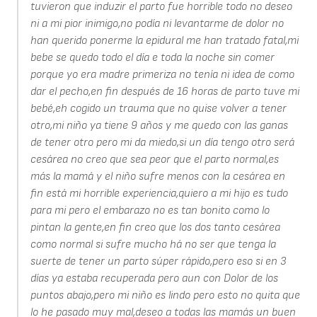
tuvieron que induzir el parto fue horrible todo no deseo
ni a mi pior inimigo,no podía ni levantarme de dolor no
han querido ponerme la epidural me han tratado fatal,mi
bebe se quedo todo el día e toda la noche sin comer
porque yo era madre primeriza no tenía ni idea de como
dar el pecho,en fin después de 16 horas de parto tuve mi
bebé,eh cogido un trauma que no quise volver a tener
otro,mi niño ya tiene 9 años y me quedo con las ganas
de tener otro pero mi da miedo,si un día tengo otro será
cesárea no creo que sea peor que el parto normal,es
más la mamá y el niño sufre menos con la cesárea en
fin está mi horrible experiencia,quiero a mi hijo es tudo
para mi pero el embarazo no es tan bonito como lo
pintan la gente,en fin creo que los dos tanto cesárea
como normal si sufre mucho há no ser que tenga la
suerte de tener un parto súper rápido,pero eso si en 3
días ya estaba recuperada pero aun con Dolor de los
puntos abajo,pero mi niño es lindo pero esto no quita que
lo he pasado muy mal,deseo a todas las mamás un buen