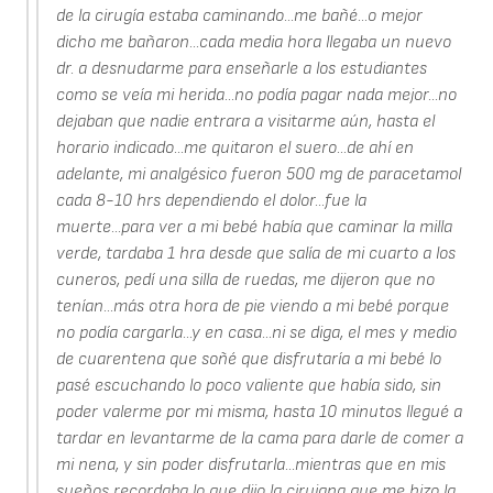
de la cirugía estaba caminando...me bañé...o mejor
dicho me bañaron...cada media hora llegaba un nuevo
dr. a desnudarme para enseñarle a los estudiantes
como se veía mi herida...no podía pagar nada mejor...no
dejaban que nadie entrara a visitarme aún, hasta el
horario indicado...me quitaron el suero...de ahí en
adelante, mi analgésico fueron 500 mg de paracetamol
cada 8-10 hrs dependiendo el dolor...fue la
muerte...para ver a mi bebé había que caminar la milla
verde, tardaba 1 hra desde que salía de mi cuarto a los
cuneros, pedí una silla de ruedas, me dijeron que no
tenían...más otra hora de pie viendo a mi bebé porque
no podía cargarla...y en casa...ni se diga, el mes y medio
de cuarentena que soñé que disfrutaría a mi bebé lo
pasé escuchando lo poco valiente que había sido, sin
poder valerme por mi misma, hasta 10 minutos llegué a
tardar en levantarme de la cama para darle de comer a
mi nena, y sin poder disfrutarla...mientras que en mis
sueños recordaba lo que dijo la cirujana que me hizo la