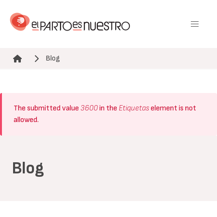
Pasar
al
contenido
principal
Blog
Ruta de navegación
Mensaje
The submitted value
3600
in the
Etiquetas
element is not
de
allowed.
error
Blog