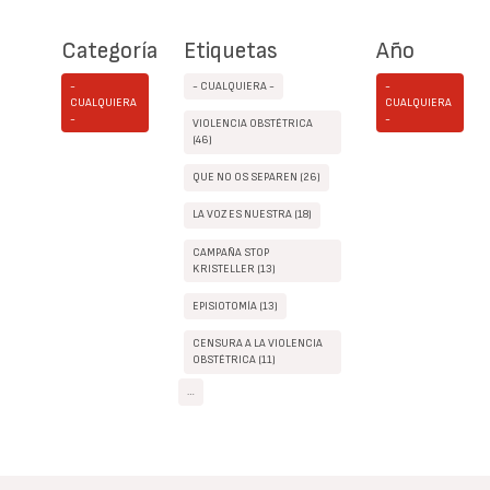
Categoría
Etiquetas
Año
-
- CUALQUIERA -
-
CUALQUIERA
CUALQUIERA
-
-
VIOLENCIA OBSTÉTRICA
(46)
QUE NO OS SEPAREN (26)
LA VOZ ES NUESTRA (18)
CAMPAÑA STOP
KRISTELLER (13)
EPISIOTOMÍA (13)
CENSURA A LA VIOLENCIA
OBSTÉTRICA (11)
…