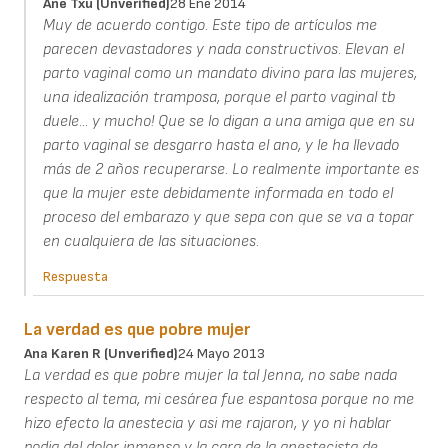
Ane Txu (unverified)
28 Ene 2014
Muy de acuerdo contigo. Este tipo de artículos me
parecen devastadores y nada constructivos. Elevan el
parto vaginal como un mandato divino para las mujeres,
una idealización tramposa, porque el parto vaginal tb
duele... y mucho! Que se lo digan a una amiga que en su
parto vaginal se desgarro hasta el ano, y le ha llevado
más de 2 años recuperarse. Lo realmente importante es
que la mujer este debidamente informada en todo el
proceso del embarazo y que sepa con que se va a topar
en cualquiera de las situaciones.
Respuesta
La verdad es que pobre mujer
Ana Karen R (unverified)
24 Mayo 2013
La verdad es que pobre mujer la tal Jenna, no sabe nada
respecto al tema, mi cesárea fue espantosa porque no me
hizo efecto la anestecia y asi me rajaron, y yo ni hablar
podia del dolor inmenso y la cara de la anestecista de