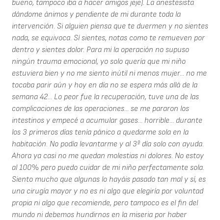
bueno, tampoco iba a hacer amigos jeje). La anestesista
dándome ánimos y pendiente de mi durante toda la
intervención. Si alguien piensa que te duermen y no sientes
nada, se equivoca. Sí sientes, notas como te remueven por
dentro y sientes dolor. Para mi la operación no supuso
ningún trauma emocional, yo solo quería que mi niño
estuviera bien y no me siento inútil ni menos mujer... no me
tocaba parir aún y hoy en día no se espera más allá de la
semana 42... Lo peor fue la recuperación, tuve una de las
complicaciones de las operaciones... se me pararon los
intestinos y empecé a acumular gases... horrible... durante
los 3 primeros días tenía pánico a quedarme sola en la
habitación. No podía levantarme y al 3º día solo con ayuda.
Ahora ya casi no me quedan molestias ni dolores. No estoy
al 100% pero puedo cuidar de mi niño perfectamente sola.
Siento mucho que algunas lo hayáis pasado tan mal y sí, es
una cirugía mayor y no es ni algo que elegiría por voluntad
propia ni algo que recomiende, pero tampoco es el fin del
mundo ni debemos hundirnos en la miseria por haber