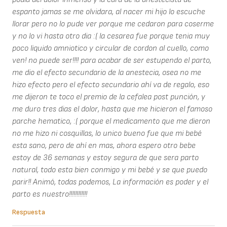
espanto jamas se me olvidara, al nacer mi hijo lo escuche
llorar pero no lo pude ver porque me cedaron para coserme
y no lo vi hasta otro dia :( la cesarea fue porque tenia muy
poco liquido amniotico y circular de cordon al cuello, como
ven! no puede ser!!!! para acabar de ser estupendo el parto,
me dio el efecto secundario de la anestecia, osea no me
hizo efecto pero el efecto secundario ahí va de regalo, eso
me dijeron te toco el premio de la cefalea post punción, y
me duro tres dias el dolor, hasta que me hicieron el famoso
parche hematico, :( porque el medicamento que me dieron
no me hizo ni cosquillas, lo unico bueno fue que mi bebé
esta sano, pero de ahí en mas, ahora espero otro bebe
estoy de 36 semanas y estoy segura de que sera parto
natural, todo esta bien conmigo y mi bebé y se que puedo
parir!! Animó, todas podemos, La información es poder y el
parto es nuestro!!!!!!!!!!!!
Respuesta