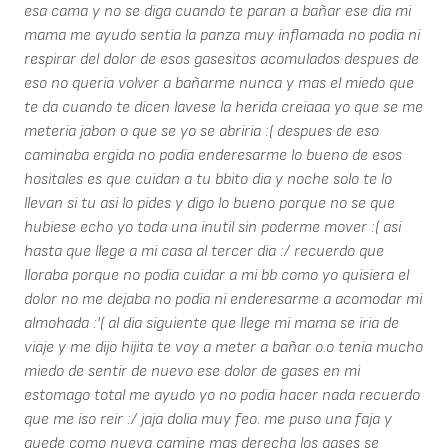
esa cama y no se diga cuando te paran a bañar ese dia mi
mama me ayudo sentia la panza muy inflamada no podia ni
respirar del dolor de esos gasesitos acomulados despues de
eso no queria volver a bañarme nunca y mas el miedo que
te da cuando te dicen lavese la herida creiaaa yo que se me
meteria jabon o que se yo se abriria :( despues de eso
caminaba ergida no podia enderesarme lo bueno de esos
hositales es que cuidan a tu bbito dia y noche solo te lo
llevan si tu asi lo pides y digo lo bueno porque no se que
hubiese echo yo toda una inutil sin poderme mover :( asi
hasta que llege a mi casa al tercer dia :/ recuerdo que
lloraba porque no podia cuidar a mi bb como yo quisiera el
dolor no me dejaba no podia ni enderesarme a acomodar mi
almohada :'( al dia siguiente que llege mi mama se iria de
viaje y me dijo hijita te voy a meter a bañar o.o tenia mucho
miedo de sentir de nuevo ese dolor de gases en mi
estomago total me ayudo yo no podia hacer nada recuerdo
que me iso reir :/ jaja dolia muy feo. me puso una faja y
quede como nueva camine mas derecha los gases se