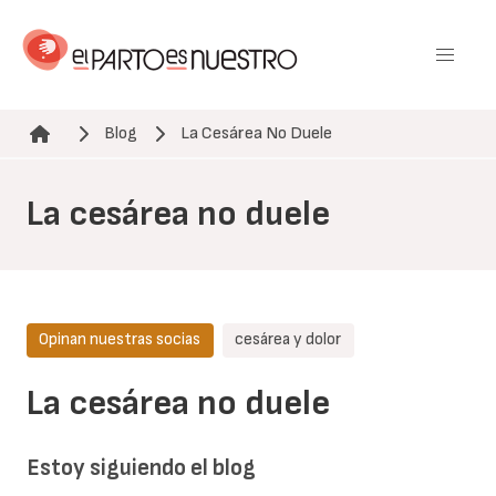
Pasar
al
contenido
principal
Blog
La Cesárea No Duele
Ruta de navegación
La cesárea no duele
Opinan nuestras socias
cesárea y dolor
La cesárea no duele
Estoy siguiendo el blog