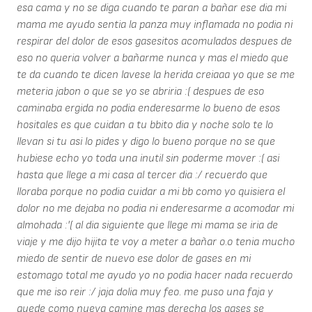
esa cama y no se diga cuando te paran a bañar ese dia mi
mama me ayudo sentia la panza muy inflamada no podia ni
respirar del dolor de esos gasesitos acomulados despues de
eso no queria volver a bañarme nunca y mas el miedo que
te da cuando te dicen lavese la herida creiaaa yo que se me
meteria jabon o que se yo se abriria :( despues de eso
caminaba ergida no podia enderesarme lo bueno de esos
hositales es que cuidan a tu bbito dia y noche solo te lo
llevan si tu asi lo pides y digo lo bueno porque no se que
hubiese echo yo toda una inutil sin poderme mover :( asi
hasta que llege a mi casa al tercer dia :/ recuerdo que
lloraba porque no podia cuidar a mi bb como yo quisiera el
dolor no me dejaba no podia ni enderesarme a acomodar mi
almohada :'( al dia siguiente que llege mi mama se iria de
viaje y me dijo hijita te voy a meter a bañar o.o tenia mucho
miedo de sentir de nuevo ese dolor de gases en mi
estomago total me ayudo yo no podia hacer nada recuerdo
que me iso reir :/ jaja dolia muy feo. me puso una faja y
quede como nueva camine mas derecha los gases se