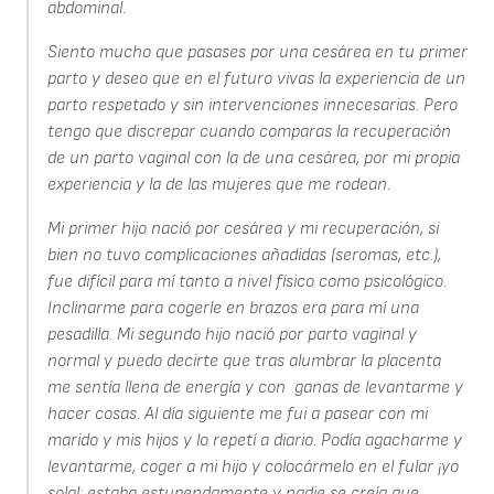
abdominal.
Siento mucho que pasases por una cesárea en tu primer
parto y deseo que en el futuro vivas la experiencia de un
parto respetado y sin intervenciones innecesarias. Pero
tengo que discrepar cuando comparas la recuperación
de un parto vaginal con la de una cesárea, por mi propia
experiencia y la de las mujeres que me rodean.
Mi primer hijo nació por cesárea y mi recuperación, si
bien no tuvo complicaciones añadidas (seromas, etc.),
fue difícil para mí tanto a nivel físico como psicológico.
Inclinarme para cogerle en brazos era para mí una
pesadilla. Mi segundo hijo nació por parto vaginal y
normal y puedo decirte que tras alumbrar la placenta
me sentía llena de energía y con ganas de levantarme y
hacer cosas. Al día siguiente me fui a pasear con mi
marido y mis hijos y lo repetí a diario. Podía agacharme y
levantarme, coger a mi hijo y colocármelo en el fular ¡yo
sola!; estaba estupendamente y nadie se creía que