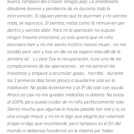
bueno, tampoco iba a hacer amigos jeje). La anestesista
dándome ánimos y pendiente de mi durante toda la
intervención. Si alguien piensa que te duermen y no sientes
nada, se equivoca. Sí sientes, notas como te remueven por
dentro y sientes dolor. Para mi la operación no supuso
ningún trauma emocional, yo solo quería que mi niño
estuviera bien y no me siento inútil ni menos mujer... no me
tocaba parir aún y hoy en día no se espera más allá de la
semana 42... Lo peor fue la recuperación, tuve una de las
complicaciones de las operaciones... se me pararon los
intestinos y empecé a acumular gases... horrible... durante
los 3 primeros días tenía pánico a quedarme sola en la
habitación. No podía levantarme y al 3º día solo con ayuda.
Ahora ya casi no me quedan molestias ni dolores. No estoy
al 100% pero puedo cuidar de mi niño perfectamente sola.
Siento mucho que algunas lo hayáis pasado tan mal y sí, es
una cirugía mayor y no es ni algo que elegiría por voluntad
propia ni algo que recomiende, pero tampoco es el fin del
mundo ni debemos hundirnos en la miseria por haber