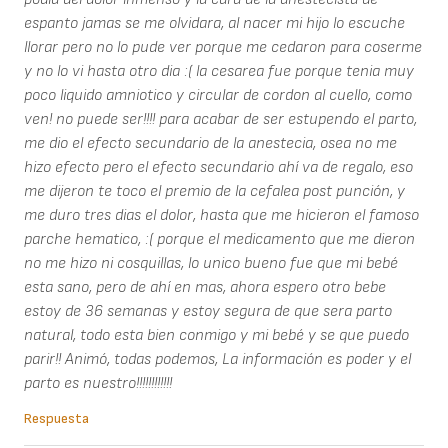
espanto jamas se me olvidara, al nacer mi hijo lo escuche
llorar pero no lo pude ver porque me cedaron para coserme
y no lo vi hasta otro dia :( la cesarea fue porque tenia muy
poco liquido amniotico y circular de cordon al cuello, como
ven! no puede ser!!!! para acabar de ser estupendo el parto,
me dio el efecto secundario de la anestecia, osea no me
hizo efecto pero el efecto secundario ahí va de regalo, eso
me dijeron te toco el premio de la cefalea post punción, y
me duro tres dias el dolor, hasta que me hicieron el famoso
parche hematico, :( porque el medicamento que me dieron
no me hizo ni cosquillas, lo unico bueno fue que mi bebé
esta sano, pero de ahí en mas, ahora espero otro bebe
estoy de 36 semanas y estoy segura de que sera parto
natural, todo esta bien conmigo y mi bebé y se que puedo
parir!! Animó, todas podemos, La información es poder y el
parto es nuestro!!!!!!!!!!!!
Respuesta