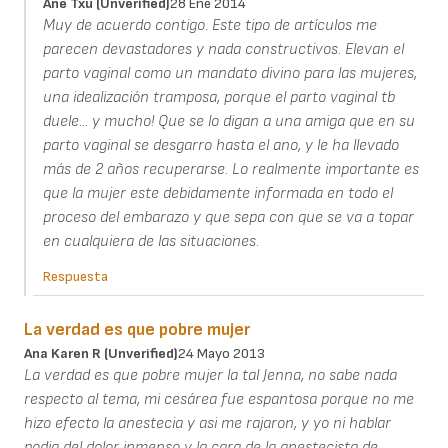
Ane Txu (unverified)
28 Ene 2014
Muy de acuerdo contigo. Este tipo de artículos me
parecen devastadores y nada constructivos. Elevan el
parto vaginal como un mandato divino para las mujeres,
una idealización tramposa, porque el parto vaginal tb
duele... y mucho! Que se lo digan a una amiga que en su
parto vaginal se desgarro hasta el ano, y le ha llevado
más de 2 años recuperarse. Lo realmente importante es
que la mujer este debidamente informada en todo el
proceso del embarazo y que sepa con que se va a topar
en cualquiera de las situaciones.
Respuesta
La verdad es que pobre mujer
Ana Karen R (unverified)
24 Mayo 2013
La verdad es que pobre mujer la tal Jenna, no sabe nada
respecto al tema, mi cesárea fue espantosa porque no me
hizo efecto la anestecia y asi me rajaron, y yo ni hablar
podia del dolor inmenso y la cara de la anestecista de