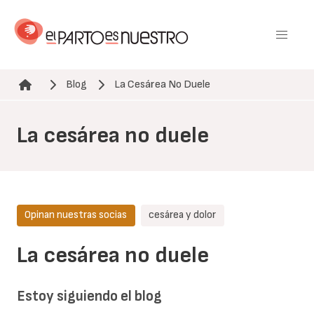
Pasar
al
contenido
principal
Blog
La Cesárea No Duele
Ruta de navegación
La cesárea no duele
Opinan nuestras socias
cesárea y dolor
La cesárea no duele
Estoy siguiendo el blog