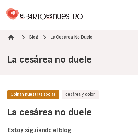
Pasar
al
contenido
principal
Blog
La Cesárea No Duele
Ruta de navegación
La cesárea no duele
Opinan nuestras socias
cesárea y dolor
La cesárea no duele
Estoy siguiendo el blog