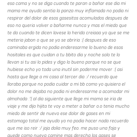
esa cama y no se diga cuando te paran a bañar ese dia mi
mama me ayudo sentia la panza muy inflamada no podia ni
respirar del dolor de esos gasesitos acomulados despues de
eso no queria volver a bañarme nunca y mas el miedo que
te da cuando te dicen lavese la herida creiaaa yo que se me
meteria jabon o que se yo se abriria :( despues de eso
caminaba ergida no podia enderesarme lo bueno de esos
hositales es que cuidan a tu bbito dia y noche solo te lo
llevan si tu asi lo pides y digo lo bueno porque no se que
hubiese echo yo toda una inutil sin poderme mover :( asi
hasta que llege a mi casa al tercer dia :/ recuerdo que
lloraba porque no podia cuidar a mi bb como yo quisiera el
dolor no me dejaba no podia ni enderesarme a acomodar mi
almohada :'( al dia siguiente que llege mi mama se iria de
viaje y me dijo hijita te voy a meter a bañar o.o tenia mucho
miedo de sentir de nuevo ese dolor de gases en mi
estomago total me ayudo yo no podia hacer nada recuerdo
que me iso reir :/ jaja dolia muy feo. me puso una faja y
quede como nueva camine mas derecha los gases se