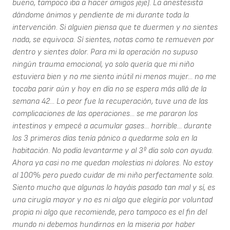
bueno, tampoco iba a hacer amigos jeje). La anestesista
dándome ánimos y pendiente de mi durante toda la
intervención. Si alguien piensa que te duermen y no sientes
nada, se equivoca. Sí sientes, notas como te remueven por
dentro y sientes dolor. Para mi la operación no supuso
ningún trauma emocional, yo solo quería que mi niño
estuviera bien y no me siento inútil ni menos mujer... no me
tocaba parir aún y hoy en día no se espera más allá de la
semana 42... Lo peor fue la recuperación, tuve una de las
complicaciones de las operaciones... se me pararon los
intestinos y empecé a acumular gases... horrible... durante
los 3 primeros días tenía pánico a quedarme sola en la
habitación. No podía levantarme y al 3º día solo con ayuda.
Ahora ya casi no me quedan molestias ni dolores. No estoy
al 100% pero puedo cuidar de mi niño perfectamente sola.
Siento mucho que algunas lo hayáis pasado tan mal y sí, es
una cirugía mayor y no es ni algo que elegiría por voluntad
propia ni algo que recomiende, pero tampoco es el fin del
mundo ni debemos hundirnos en la miseria por haber