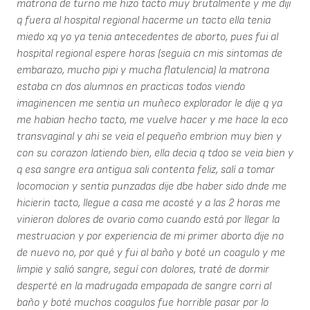
matrona de turno me hizo tacto muy brutalmente y me diji
q fuera al hospital regional hacerme un tacto ella tenia
miedo xq yo ya tenia antecedentes de aborto, pues fui al
hospital regional espere horas (seguia cn mis sintomas de
embarazo, mucho pipi y mucha flatulencia) la matrona
estaba cn dos alumnos en practicas todos viendo
imaginencen me sentia un muñeco explorador le dije q ya
me habian hecho tacto, me vuelve hacer y me hace la eco
transvaginal y ahi se veia el pequeño embrion muy bien y
con su corazon latiendo bien, ella decia q tdoo se veia bien y
q esa sangre era antigua sali contenta feliz, salí a tomar
locomocion y sentia punzadas dije dbe haber sido dnde me
hicierin tacto, llegue a casa me acosté y a las 2 horas me
vinieron dolores de ovario como cuando está por llegar la
mestruacion y por experiencia de mi primer aborto dije no
de nuevo no, por qué y fui al baño y boté un coagulo y me
limpie y salió sangre, seguí con dolores, traté de dormir
desperté en la madrugada empapada de sangre corri al
baño y boté muchos coagulos fue horrible pasar por lo