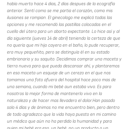
había muerto hace 4 dias, 2 días despues de la ecografía
anterior. Sentí como se me partia el corazón, como mis
ilusiones se rompian. El ginecologo me explicó todas las
opciones y me recomendó las pastillas colocadas en el
cuello del útero para un aborto expectante. Lo hice así y al
día siguiente (jueves 14 de abril) teniendo la certeza de que
no quería que mi hijo cayera en el baño, lo pude recuperar,
era muy pequeñito, pero se distinguía él en su estado
embrionario y su saquito. Decidimos comprar una maceta y
tierra nueva para que pueda descansar ahí, y plantaremos
en esa maceta un esqueje de un cerezo en el que nos
tomamos una foto afuera del hospital hace poco mas de
una semana, cuando mi bebé aun estaba vivo. Es para
nosotros la mejor forma de mantenerlo vivo en la
naturaleza y de hacer mas llevadero el dolor.Han pasado
solo 4 días y de ánimos no me encuentro bien, pero dentro
de todo agradezco que la vida haya puesto en mi camino
un médico que aún no ha perdido la humanidad y para
quien mi bebé era eso, un bebé, no un producto o un