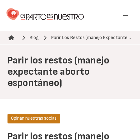
Pasar
al
contenido
principal
Blog
Parir Los Restos (manejo Expectante…
Ruta de navegación
Parir los restos (manejo
expectante aborto
espontáneo)
Opinan nuestras socias
Parir los restos (manejo