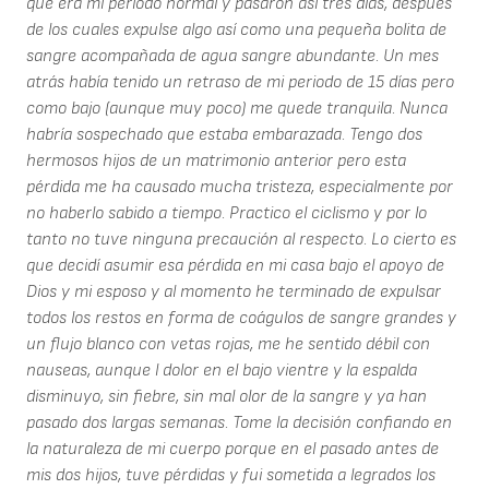
que era mi período normal y pasaron así tres días, después
de los cuales expulse algo así como una pequeña bolita de
sangre acompañada de agua sangre abundante. Un mes
atrás había tenido un retraso de mi periodo de 15 días pero
como bajo (aunque muy poco) me quede tranquila. Nunca
habría sospechado que estaba embarazada. Tengo dos
hermosos hijos de un matrimonio anterior pero esta
pérdida me ha causado mucha tristeza, especialmente por
no haberlo sabido a tiempo. Practico el ciclismo y por lo
tanto no tuve ninguna precaución al respecto. Lo cierto es
que decidí asumir esa pérdida en mi casa bajo el apoyo de
Dios y mi esposo y al momento he terminado de expulsar
todos los restos en forma de coágulos de sangre grandes y
un flujo blanco con vetas rojas, me he sentido débil con
nauseas, aunque l dolor en el bajo vientre y la espalda
disminuyo, sin fiebre, sin mal olor de la sangre y ya han
pasado dos largas semanas. Tome la decisión confiando en
la naturaleza de mi cuerpo porque en el pasado antes de
mis dos hijos, tuve pérdidas y fui sometida a legrados los