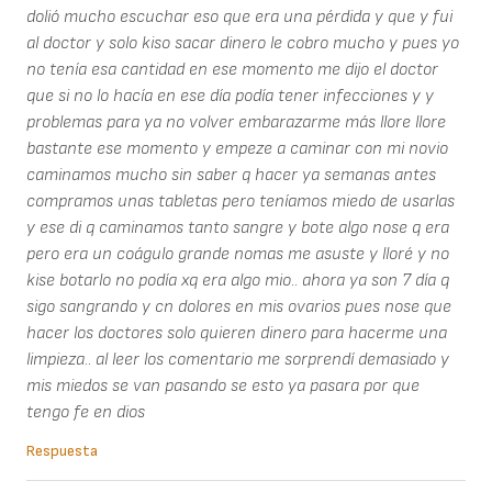
dolió mucho escuchar eso que era una pérdida y que y fui
al doctor y solo kiso sacar dinero le cobro mucho y pues yo
no tenía esa cantidad en ese momento me dijo el doctor
que si no lo hacía en ese día podía tener infecciones y y
problemas para ya no volver embarazarme más llore llore
bastante ese momento y empeze a caminar con mi novio
caminamos mucho sin saber q hacer ya semanas antes
compramos unas tabletas pero teníamos miedo de usarlas
y ese di q caminamos tanto sangre y bote algo nose q era
pero era un coágulo grande nomas me asuste y lloré y no
kise botarlo no podía xq era algo mio.. ahora ya son 7 día q
sigo sangrando y cn dolores en mis ovarios pues nose que
hacer los doctores solo quieren dinero para hacerme una
limpieza.. al leer los comentario me sorprendí demasiado y
mis miedos se van pasando se esto ya pasara por que
tengo fe en dios
Respuesta