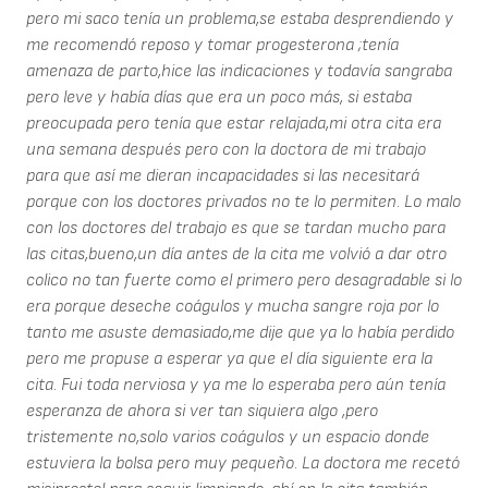
pero mi saco tenía un problema,se estaba desprendiendo y
me recomendó reposo y tomar progesterona ;tenía
amenaza de parto,hice las indicaciones y todavía sangraba
pero leve y había días que era un poco más, si estaba
preocupada pero tenía que estar relajada,mi otra cita era
una semana después pero con la doctora de mi trabajo
para que así me dieran incapacidades si las necesitará
porque con los doctores privados no te lo permiten. Lo malo
con los doctores del trabajo es que se tardan mucho para
las citas,bueno,un día antes de la cita me volvió a dar otro
colico no tan fuerte como el primero pero desagradable si lo
era porque deseche coágulos y mucha sangre roja por lo
tanto me asuste demasiado,me dije que ya lo había perdido
pero me propuse a esperar ya que el día siguiente era la
cita. Fui toda nerviosa y ya me lo esperaba pero aún tenía
esperanza de ahora si ver tan siquiera algo ,pero
tristemente no,solo varios coágulos y un espacio donde
estuviera la bolsa pero muy pequeño. La doctora me recetó