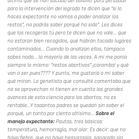
última que se han sacado del bolsillo: para persuadir
para la intervención del legrado te dicen que "si lo
haces expectante no vamos a poder analizar los
restos", no podrás saber porqué ha sido". Les dices
que los recogerás tú pero te dicen que no vale... que
no estaran bien recogidos, que habrán tocado lugares
contaminados... Cuando lo analizan ellos, tampoco
sabes nada... la mayoría de las veces. A mi me ponía
siempre lo mismo: "restos abortivos" ¡caramba! y qué
van a ser pues???? Y punto, me gustaría a mi saber
qué miran. La genetista que consulté comentaba que
no se aprovechan ni tienen en cuenta los grandes
avances de esta ciencia para los abortos; no es
rentable...Y taaantos padres se quedan sin saber el
porqué, un tanto por ciento altísimo...
Sobre el
manejo expectante:
Pautas, tres básicas:
temperatura, hemorragia, mal olor: Es decir: que no
haya fiebre, que no haya hemorragia, sangrado sin