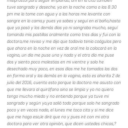
misiprostol para seguir limpiando, ahí en la cita también
tuve sangrado y deseche; ya en la noche como a las 8:30
pm me la tome con agua y a las horas me levante con
sangre en la cama,y pues ya sabes y seguí en el baño,hasta
que ya pasó y los demás días ya ni sangraba mucho, seguí
tomando mis pastillas oralmente como tres dias y fui con la
doctora,me reviso y me dijo que todavía tenía coágulos pero
que ahora en la noche en vez de oral me la colocará en la
vagina, un día me puse una y nada y el otro día me puse
dos y siento poco molestias en mi vientre y solo he
desechado muy poco, en esos días me he tomados las dos
en forma oral y las demás en la vagina, esto es ahorita 2 de
julio del 2016, cuento esto porque la doctora me asusto con
que me llevara al quirófano sino se limpia y yo no quiero
tengo mucho miedo y no entiendo porque ya tuve mi
sangrado y según yo,ya salió todo porque solo he sangrado
poco y en veces nada, el lunes me toca cita y si me dice
que me haga eso,le diré que no y pues iré con mi otra
doctora para ver otra opinión, que dicen ustedes chicas,?