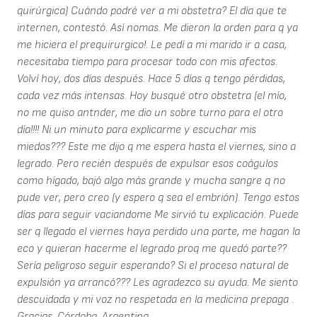
quirúrgica) Cuándo podré ver a mi obstetra? El día que te
internen, contestó. Así nomas. Me dieron la orden para q ya
me hiciera el prequirurgico!. Le pedí a mi marido ir a casa,
necesitaba tiempo para procesar todo con mis afectos.
Volví hoy, dos días después. Hace 5 días q tengo pérdidas,
cada vez más intensas. Hoy busqué otro obstetra (el mío,
no me quiso antnder, me dio un sobre turno para el otro
día!!!! Ni un minuto para explicarme y escuchar mis
miedos??? Este me dijo q me espera hasta el viernes, sino a
legrado. Pero recién después de expulsar esos coágulos
como hígado, bajó algo más grande y mucha sangre q no
pude ver, pero creo (y espero q sea el embrión). Tengo estos
días para seguir vaciandome Me sirvió tu explicación. Puede
ser q llegado el viernes haya perdido una parte, me hagan la
eco y quieran hacerme el legrado proq me quedó parte??
Sería peligroso seguir esperando? Si el proceso natural de
expulsión ya arrancó??? Les agradezco su ayuda. Me siento
descuidada y mi voz no respetada en la medicina prepaga .
Gracias. Córdoba, Argentina