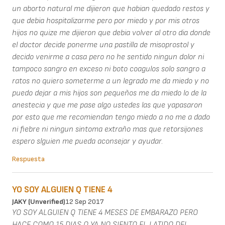
un aborto natural me dijieron que habian quedado restos y
que debia hospitalizarme pero por miedo y por mis otros
hijos no quize me dijieron que debia volver al otro dia donde
el doctor decide ponerme una pastilla de misoprostol y
decido venirme a casa pero no he sentido ningun dolor ni
tampoco sangro en exceso ni boto coagulos solo sangro a
ratos no quiero someterme a un legrado me da miedo y no
puedo dejar a mis hijos son pequeños me da miedo lo de la
anestecia y que me pase algo ustedes las que yapasaron
por esto que me recomiendan tengo miedo a no me a dado
ni fiebre ni ningun sintoma extraño mas que retorsijones
espero slguien me pueda aconsejar y ayudar.
Respuesta
YO SOY ALGUIEN Q TIENE 4
JAKY (unverified)
12 Sep 2017
YO SOY ALGUIEN Q TIENE 4 MESES DE EMBARAZO PERO
HACE COMO 15 DIAS Q YA NO SIENTO EL LATIDO DEL