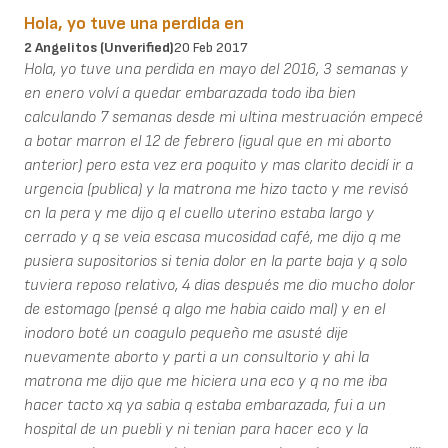
Hola, yo tuve una perdida en
2 Angelitos (unverified)
20 Feb 2017
Hola, yo tuve una perdida en mayo del 2016, 3 semanas y
en enero volví a quedar embarazada todo iba bien
calculando 7 semanas desde mi ultina mestruación empecé
a botar marron el 12 de febrero (igual que en mi aborto
anterior) pero esta vez era poquito y mas clarito decidí ir a
urgencia (publica) y la matrona me hizo tacto y me revisó
cn la pera y me dijo q el cuello uterino estaba largo y
cerrado y q se veia escasa mucosidad café, me dijo q me
pusiera supositorios si tenia dolor en la parte baja y q solo
tuviera reposo relativo, 4 dias después me dio mucho dolor
de estomago (pensé q algo me habia caido mal) y en el
inodoro boté un coagulo pequeño me asusté dije
nuevamente aborto y parti a un consultorio y ahi la
matrona me dijo que me hiciera una eco y q no me iba
hacer tacto xq ya sabia q estaba embarazada, fui a un
hospital de un puebli y ni tenian para hacer eco y la