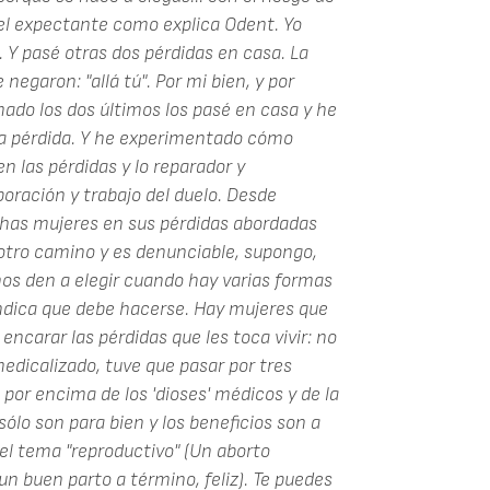
el expectante como explica Odent. Yo
. Y pasé otras dos pérdidas en casa. La
garon: "allá tú". Por mi bien, y por
mado los dos últimos los pasé en casa y he
una pérdida. Y he experimentado cómo
n las pérdidas y lo reparador y
oración y trabajo del duelo. Desde
as mujeres en sus pérdidas abordadas
otro camino y es denunciable, supongo,
s den a elegir cuando hay varias formas
indica que debe hacerse. Hay mujeres que
encarar las pérdidas que les toca vivir: no
edicalizado, tuve que pasar por tres
 por encima de los 'dioses' médicos y de la
sólo son para bien y los beneficios son a
 el tema "reproductivo" (Un aborto
n buen parto a término, feliz). Te puedes