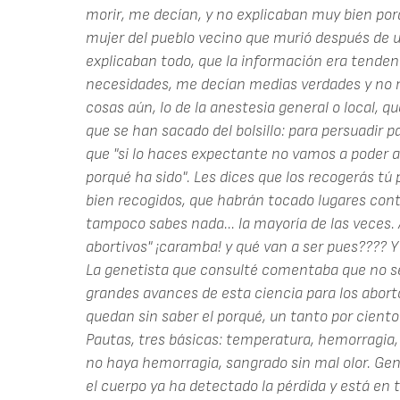
morir, me decían, y no explicaban muy bien po
mujer del pueblo vecino que murió después de u
explicaban todo, que la información era tende
necesidades, me decían medias verdades y no
cosas aún, lo de la anestesia general o local, 
que se han sacado del bolsillo: para persuadir p
que "si lo haces expectante no vamos a poder an
porqué ha sido". Les dices que los recogerás tú 
bien recogidos, que habrán tocado lugares cont
tampoco sabes nada... la mayoría de las veces.
abortivos" ¡caramba! y qué van a ser pues???? Y
La genetista que consulté comentaba que no s
grandes avances de esta ciencia para los aborto
quedan sin saber el porqué, un tanto por ciento 
Pautas, tres básicas: temperatura, hemorragia, m
no haya hemorragia, sangrado sin mal olor. G
el cuerpo ya ha detectado la pérdida y está en 