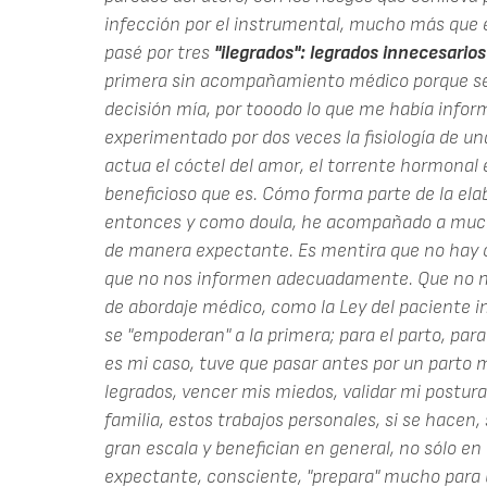
infección por el instrumental, mucho más que 
pasé por tres
"ilegrados": legrados innecesarios
primera sin acompañamiento médico porque se ne
decisión mía, por tooodo lo que me había infor
experimentado por dos veces la fisiología de 
actua el cóctel del amor, el torrente hormonal e
beneficioso que es. Cómo forma parte de la elab
entonces y como doula, he acompañado a much
de manera expectante. Es mentira que no hay 
que no nos informen adecuadamente. Que no no
de abordaje médico, como la Ley del paciente 
se "empoderan" a la primera; para el parto, para 
es mi caso, tuve que pasar antes por un parto m
legrados, vencer mis miedos, validar mi postura
familia, estos trabajos personales, si se hacen, 
gran escala y benefician en general, no sólo en
expectante, consciente, "prepara" mucho para u