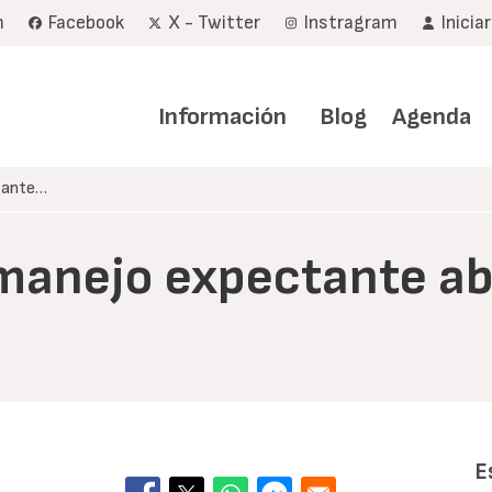
m
Facebook
X - Twitter
Instragram
Inicia
Navegación
principal
Información
Blog
Agenda
ctante…
 (manejo expectante a
E