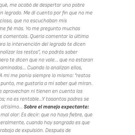
rqué, me acabó de despertar una pobre
n legrado. Me di cuenta por fin que no me
nciosa, que no escuchaban mis
 me fié más. Yo me pregunto muchas
que comentais. Quería comentar la última
ara la intervención del legrado te dicen
alizar los restos", no podrás saber
pero te dicen que no vale... que no estaran
aminados... Cuando lo analizan ellos,
 A mi me ponía siempre lo mismo: "restos
 punto, me gustaría a mi saber qué miran.
e aprovechan ni tienen en cuenta los
s; no es rentable...Y taaantos padres se
altísimo...
Sobre el manejo expectante:
al olor: Es decir: que no haya fiebre, que
eneralmente, cuando hay sangrado es que
trabajo de expulsión. Después de