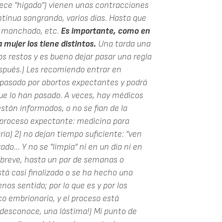
ece "hígado") vienen unas contracciones
ontinua sangrando, varios días. Hasta que
o manchado, etc.
Es importante, como en
a mujer los tiene distintos.
Una tarda una
s restos y es bueno dejar pasar una regla
espués.) Les recomiendo entrar en
pasado por abortos expectantes y podrá
e lo han pasado. A veces, hay médicos
stán informados, o no se fian de la
l proceso expectante: medicina para
ria) 2) no dejan tiempo suficiente: "ven
o... Y no se "limpia" ni en un día ni en
s breve, hasta un par de semanas o
tá casi finalizado o se ha hecho una
os sentido; por lo que es y por los
co embrionario, y el proceso está
desconoce, una lástima!) Mi punto de