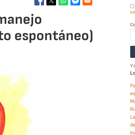
co
(manejo
Co
to espontáneo)
Y 
L
Pa
e
M
Ri
La
d
In