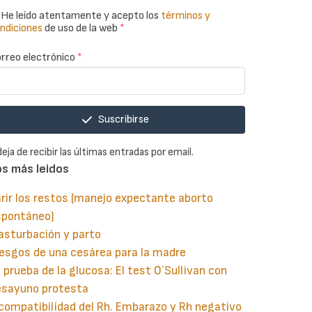
He leído atentamente y acepto los
términos y
ndiciones
de uso de la web
*
rreo electrónico
*
Suscribirse
deja de recibir las últimas entradas por email.
os más leidos
rir los restos (manejo expectante aborto
spontáneo)
asturbación y parto
esgos de una cesárea para la madre
 prueba de la glucosa: El test O´Sullivan con
esayuno protesta
compatibilidad del Rh. Embarazo y Rh negativo