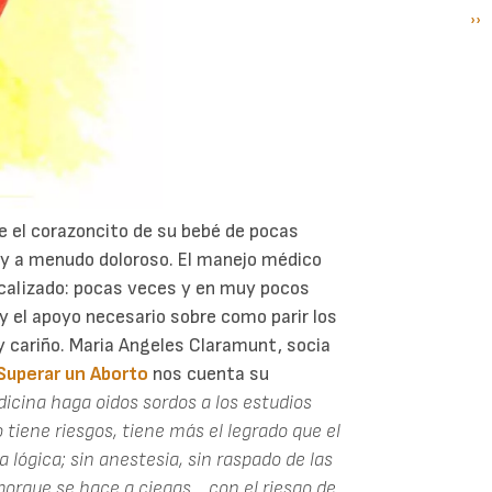
Si
››
P
pá
e el corazoncito de su bebé de pocas
 y a menudo doloroso. El manejo médico
icalizado: pocas veces y en muy pocos
y el apoyo necesario sobre como parir los
y cariño. Maria Angeles Claramunt, socia
Superar un Aborto
nos cuenta su
dicina haga oidos sordos a los estudios
o tiene riesgos, tiene más el legrado que el
a lógica; sin anestesia, sin raspado de las
porque se hace a ciegas... con el riesgo de