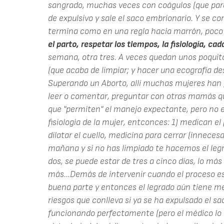
sangrado, muchas veces con coágulos (que par
de expulsivo y sale el saco embrionario. Y se c
termina como en una regla hacia marrón, poc
el parto, respetar los tiempos, la fisiología, cad
semana, otra tres. A veces quedan unos poquito
(que acaba de limpiar; y hacer una ecografía d
Superando un Aborto, allí muchas mujeres han 
leer o comentar, preguntar con otras mamás qu
que "permiten" el manejo expectante, pero no e
fisiologia de la mujer, entconces: 1) medican e
dilatar el cuello, medicina para cerrar (innecesa
mañana y si no has limpiado te hacemos el legrad
dos, se puede estar de tres a cinco días, lo má
más...Demás de intervenir cuando el proceso es
buena parte y entonces el legrado aún tiene men
riesgos que conlleva si ya se ha expulsado el sa
funcionando perfectamente (pero el médico lo 