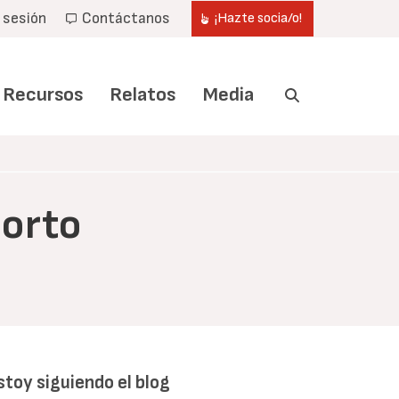
r sesión
Contáctanos
¡Hazte socia/o!
Recursos
Relatos
Media
borto
stoy siguiendo el blog