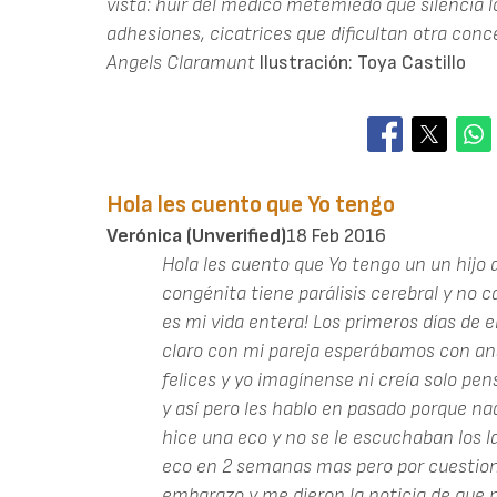
vista: huir del médico metemiedo que silencia lo
adhesiones, cicatrices que dificultan otra conce
Angels Claramunt
Ilustración: Toya Castillo
Hola les cuento que Yo tengo
Verónica (unverified)
18 Feb 2016
Hola les cuento que Yo tengo un un hijo
congénita tiene parálisis cerebral y no c
es mi vida entera! Los primeros días de
claro con mi pareja esperábamos con an
felices y yo imagínense ni creía solo p
y así pero les hablo en pasado porque n
hice una eco y no se le escuchaban los 
eco en 2 semanas mas pero por cuestione
embarazo y me dieron la noticia de que n