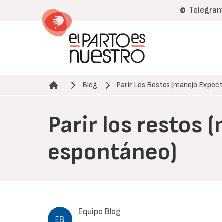
Pasar
Telegra
al
contenido
principal
Blog
Parir Los Restos (manejo Expe
Ruta de navegación
Parir los restos
espontáneo)
Equipo Blog