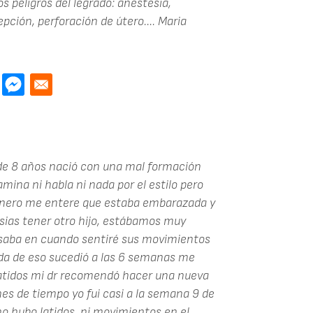
s peligros del legrado: anestesia,
pción, perforación de útero....
Maria
 de 8 años nació con una mal formación
amina ni habla ni nada por el estilo pero
 enero me entere que estaba embarazada y
sias tener otro hijo, estábamos muy
ensaba en cuando sentiré sus movimientos
ada de eso sucedió a las 6 semanas me
latidos mi dr recomendó hacer una nueva
s de tiempo yo fui casi a la semana 9 de
o hubo latidos, ni movimientos en el