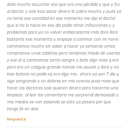
dolió mucho escuchar eso que era una pérdida y que y fui
al doctor y solo kiso sacar dinero le cobro mucho y pues yo
no tenía esa cantidad en ese momento me dijo el doctor
que si no lo hacía en ese día podía tener infecciones y y
problemas para ya no volver embarazarme más llore llore
bastante ese momento y empeze a caminar con mi novio
caminamos mucho sin saber q hacer ya semanas antes
compramos unas tabletas pero teníamos miedo de usarlas
y ese di q caminamos tanto sangre y bote algo nose q era
pero era un coágulo grande nomas me asuste y lloré y no
kise botarlo no podía xq era algo mio.. ahora ya son 7 día q
sigo sangrando y cn dolores en mis ovarios pues nose que
hacer los doctores solo quieren dinero para hacerme una
limpieza.. al leer los comentario me sorprendí demasiado y
mis miedos se van pasando se esto ya pasara por que
tengo fe en dios
Respuesta