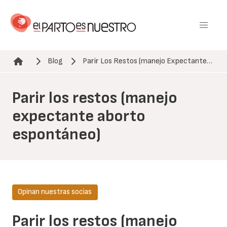
Pasar
al
contenido
principal
Blog
Parir Los Restos (manejo Expectante…
Ruta de navegación
Parir los restos (manejo
expectante aborto
espontáneo)
Opinan nuestras socias
Parir los restos (manejo