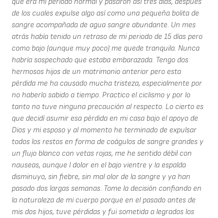
que era mi período normal y pasaron así tres días, después
de los cuales expulse algo así como una pequeña bolita de
sangre acompañada de agua sangre abundante. Un mes
atrás había tenido un retraso de mi periodo de 15 días pero
como bajo (aunque muy poco) me quede tranquila. Nunca
habría sospechado que estaba embarazada. Tengo dos
hermosos hijos de un matrimonio anterior pero esta
pérdida me ha causado mucha tristeza, especialmente por
no haberlo sabido a tiempo. Practico el ciclismo y por lo
tanto no tuve ninguna precaución al respecto. Lo cierto es
que decidí asumir esa pérdida en mi casa bajo el apoyo de
Dios y mi esposo y al momento he terminado de expulsar
todos los restos en forma de coágulos de sangre grandes y
un flujo blanco con vetas rojas, me he sentido débil con
nauseas, aunque l dolor en el bajo vientre y la espalda
disminuyo, sin fiebre, sin mal olor de la sangre y ya han
pasado dos largas semanas. Tome la decisión confiando en
la naturaleza de mi cuerpo porque en el pasado antes de
mis dos hijos, tuve pérdidas y fui sometida a legrados los