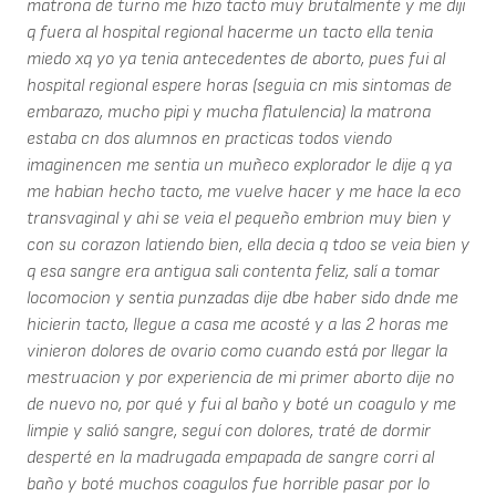
matrona de turno me hizo tacto muy brutalmente y me diji
q fuera al hospital regional hacerme un tacto ella tenia
miedo xq yo ya tenia antecedentes de aborto, pues fui al
hospital regional espere horas (seguia cn mis sintomas de
embarazo, mucho pipi y mucha flatulencia) la matrona
estaba cn dos alumnos en practicas todos viendo
imaginencen me sentia un muñeco explorador le dije q ya
me habian hecho tacto, me vuelve hacer y me hace la eco
transvaginal y ahi se veia el pequeño embrion muy bien y
con su corazon latiendo bien, ella decia q tdoo se veia bien y
q esa sangre era antigua sali contenta feliz, salí a tomar
locomocion y sentia punzadas dije dbe haber sido dnde me
hicierin tacto, llegue a casa me acosté y a las 2 horas me
vinieron dolores de ovario como cuando está por llegar la
mestruacion y por experiencia de mi primer aborto dije no
de nuevo no, por qué y fui al baño y boté un coagulo y me
limpie y salió sangre, seguí con dolores, traté de dormir
desperté en la madrugada empapada de sangre corri al
baño y boté muchos coagulos fue horrible pasar por lo