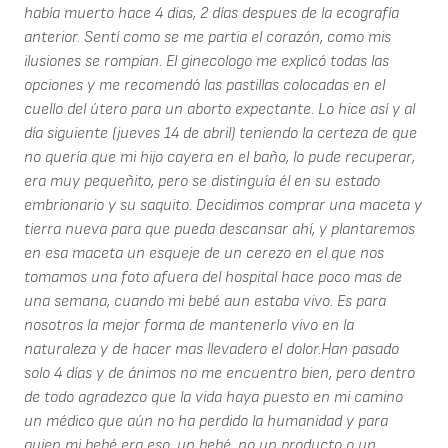
había muerto hace 4 dias, 2 días despues de la ecografía
anterior. Sentí como se me partia el corazón, como mis
ilusiones se rompian. El ginecologo me explicó todas las
opciones y me recomendó las pastillas colocadas en el
cuello del útero para un aborto expectante. Lo hice así y al
día siguiente (jueves 14 de abril) teniendo la certeza de que
no quería que mi hijo cayera en el baño, lo pude recuperar,
era muy pequeñito, pero se distinguía él en su estado
embrionario y su saquito. Decidimos comprar una maceta y
tierra nueva para que pueda descansar ahí, y plantaremos
en esa maceta un esqueje de un cerezo en el que nos
tomamos una foto afuera del hospital hace poco mas de
una semana, cuando mi bebé aun estaba vivo. Es para
nosotros la mejor forma de mantenerlo vivo en la
naturaleza y de hacer mas llevadero el dolor.Han pasado
solo 4 días y de ánimos no me encuentro bien, pero dentro
de todo agradezco que la vida haya puesto en mi camino
un médico que aún no ha perdido la humanidad y para
quien mi bebé era eso, un bebé, no un producto o un