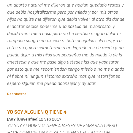
un aborto natural me dijieron que habian quedado restos y
que debia hospitalizarme pero por miedo y por mis otros
hijos no quize me dijieron que debia volver al otro dia donde
el doctor decide ponerme una pastilla de misoprostol y
decido venirme a casa pero no he sentido ningun dolor ni
tampoco sangro en exceso ni boto coagulos solo sangro a
ratos no quiero someterme a un legrado me da miedo y no
puedo dejar a mis hijos son pequeños me da miedo lo de la
anestecia y que me pase algo ustedes las que yapasaron
por esto que me recomiendan tengo miedo a no me a dado
ni fiebre ni ningun sintoma extraño mas que retorsijones
espero slguien me pueda aconsejar y ayudar.
Respuesta
YO SOY ALGUIEN Q TIENE 4
JAKY (unverified)
12 Sep 2017
YO SOY ALGUIEN Q TIENE 4 MESES DE EMBARAZO PERO
HACE COMO 15 DIAS Q YA NO SIENTO EL LATIDO DEL