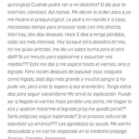
quirúrgica) Cuándo podré ver a mi obstetra? El día que te
internen, contestó. Así nomas. Me dieron la orden para q ya
me hiciera el prequirurgico!. Le pedí a mi marido ir a casa,
necesitaba tiempo para procesar todo con mis afectos.
Volví hoy, dos días después. Hace 5 días q tengo pérdidas,
cada vez más intensas. Hoy busqué otro obstetra (el mío,
no me quiso antnder, me dio un sobre turno para el otro
día!!!! Ni un minuto para explicarme y escuchar mis
miedos??? Este me dijo q me espera hasta el viernes, sino a
legrado. Pero recién después de expulsar esos coágulos
como hígado, bajó algo más grande y mucha sangre q no
pude ver, pero creo (y espero q sea el embrión). Tengo estos
días para seguir vaciandome Me sirvió tu explicación. Puede
ser q llegado el viernes haya perdido una parte, me hagan la
eco y quieran hacerme el legrado proq me quedó parte??
Sería peligroso seguir esperando? Si el proceso natural de
expulsión ya arrancó??? Les agradezco su ayuda. Me siento
descuidada y mi voz no respetada en la medicina prepaga .
Gracias. Córdoba, Argentina