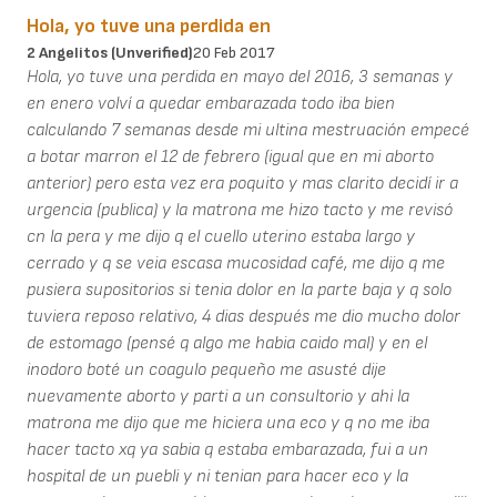
Hola, yo tuve una perdida en
2 Angelitos (unverified)
20 Feb 2017
Hola, yo tuve una perdida en mayo del 2016, 3 semanas y
en enero volví a quedar embarazada todo iba bien
calculando 7 semanas desde mi ultina mestruación empecé
a botar marron el 12 de febrero (igual que en mi aborto
anterior) pero esta vez era poquito y mas clarito decidí ir a
urgencia (publica) y la matrona me hizo tacto y me revisó
cn la pera y me dijo q el cuello uterino estaba largo y
cerrado y q se veia escasa mucosidad café, me dijo q me
pusiera supositorios si tenia dolor en la parte baja y q solo
tuviera reposo relativo, 4 dias después me dio mucho dolor
de estomago (pensé q algo me habia caido mal) y en el
inodoro boté un coagulo pequeño me asusté dije
nuevamente aborto y parti a un consultorio y ahi la
matrona me dijo que me hiciera una eco y q no me iba
hacer tacto xq ya sabia q estaba embarazada, fui a un
hospital de un puebli y ni tenian para hacer eco y la