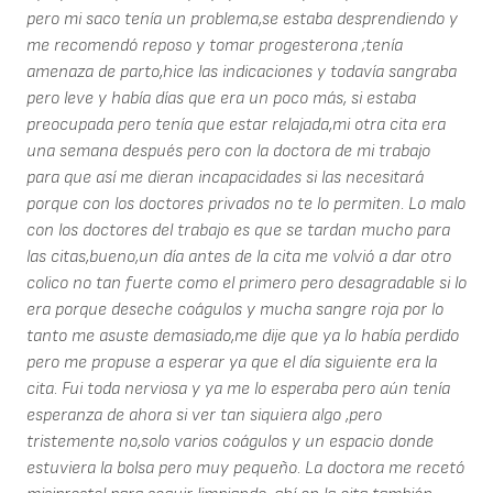
pero mi saco tenía un problema,se estaba desprendiendo y
me recomendó reposo y tomar progesterona ;tenía
amenaza de parto,hice las indicaciones y todavía sangraba
pero leve y había días que era un poco más, si estaba
preocupada pero tenía que estar relajada,mi otra cita era
una semana después pero con la doctora de mi trabajo
para que así me dieran incapacidades si las necesitará
porque con los doctores privados no te lo permiten. Lo malo
con los doctores del trabajo es que se tardan mucho para
las citas,bueno,un día antes de la cita me volvió a dar otro
colico no tan fuerte como el primero pero desagradable si lo
era porque deseche coágulos y mucha sangre roja por lo
tanto me asuste demasiado,me dije que ya lo había perdido
pero me propuse a esperar ya que el día siguiente era la
cita. Fui toda nerviosa y ya me lo esperaba pero aún tenía
esperanza de ahora si ver tan siquiera algo ,pero
tristemente no,solo varios coágulos y un espacio donde
estuviera la bolsa pero muy pequeño. La doctora me recetó