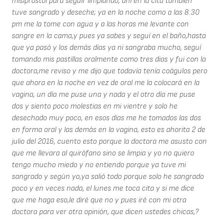
misiprostol para seguir limpiando, ahí en la cita también
tuve sangrado y deseche; ya en la noche como a las 8:30
pm me la tome con agua y a las horas me levante con
sangre en la cama,y pues ya sabes y seguí en el baño,hasta
que ya pasó y los demás días ya ni sangraba mucho, seguí
tomando mis pastillas oralmente como tres dias y fui con la
doctora,me reviso y me dijo que todavía tenía coágulos pero
que ahora en la noche en vez de oral me la colocará en la
vagina, un día me puse una y nada y el otro día me puse
dos y siento poco molestias en mi vientre y solo he
desechado muy poco, en esos días me he tomados las dos
en forma oral y las demás en la vagina, esto es ahorita 2 de
julio del 2016, cuento esto porque la doctora me asusto con
que me llevara al quirófano sino se limpia y yo no quiero
tengo mucho miedo y no entiendo porque ya tuve mi
sangrado y según yo,ya salió todo porque solo he sangrado
poco y en veces nada, el lunes me toca cita y si me dice
que me haga eso,le diré que no y pues iré con mi otra
doctora para ver otra opinión, que dicen ustedes chicas,?