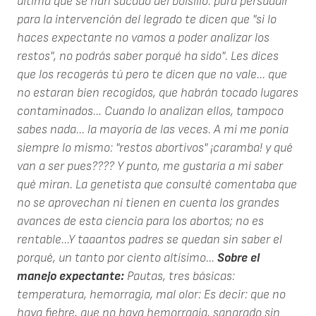
última que se han sacado del bolsillo: para persuadir
para la intervención del legrado te dicen que "si lo
haces expectante no vamos a poder analizar los
restos", no podrás saber porqué ha sido". Les dices
que los recogerás tú pero te dicen que no vale... que
no estaran bien recogidos, que habrán tocado lugares
contaminados... Cuando lo analizan ellos, tampoco
sabes nada... la mayoría de las veces. A mi me ponía
siempre lo mismo: "restos abortivos" ¡caramba! y qué
van a ser pues???? Y punto, me gustaría a mi saber
qué miran. La genetista que consulté comentaba que
no se aprovechan ni tienen en cuenta los grandes
avances de esta ciencia para los abortos; no es
rentable...Y taaantos padres se quedan sin saber el
porqué, un tanto por ciento altísimo...
Sobre el
manejo expectante:
Pautas, tres básicas:
temperatura, hemorragia, mal olor: Es decir: que no
haya fiebre, que no haya hemorragia, sangrado sin