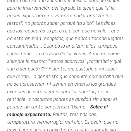
última que se han sacado del bolsillo: para persuadir
para la intervención del legrado te dicen que "si lo
haces expectante no vamos a poder analizar los
restos", no podrás saber porqué ha sido". Les dices
que los recogerás tú pero te dicen que no vale... que
no estaran bien recogidos, que habrán tocado lugares
contaminados... Cuando lo analizan ellos, tampoco
sabes nada... la mayoría de las veces. A mi me ponía
siempre lo mismo: "restos abortivos" ¡caramba! y qué
van a ser pues???? Y punto, me gustaría a mi saber
qué miran. La genetista que consulté comentaba que
no se aprovechan ni tienen en cuenta los grandes
avances de esta ciencia para los abortos; no es
rentable...Y taaantos padres se quedan sin saber el
porqué, un tanto por ciento altísimo...
Sobre el
manejo expectante:
Pautas, tres básicas:
temperatura, hemorragia, mal olor: Es decir: que no
haya fiebre, que no haya hemorragia, sangrado sin