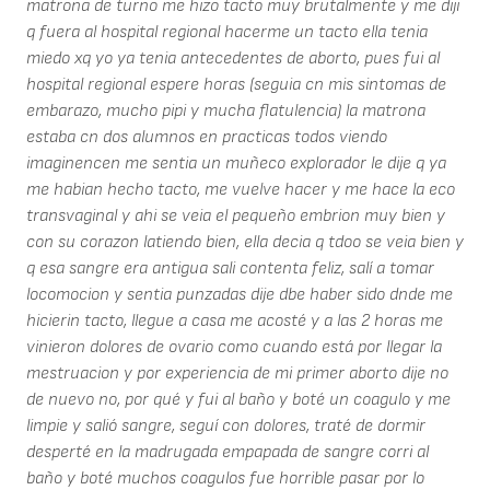
matrona de turno me hizo tacto muy brutalmente y me diji
q fuera al hospital regional hacerme un tacto ella tenia
miedo xq yo ya tenia antecedentes de aborto, pues fui al
hospital regional espere horas (seguia cn mis sintomas de
embarazo, mucho pipi y mucha flatulencia) la matrona
estaba cn dos alumnos en practicas todos viendo
imaginencen me sentia un muñeco explorador le dije q ya
me habian hecho tacto, me vuelve hacer y me hace la eco
transvaginal y ahi se veia el pequeño embrion muy bien y
con su corazon latiendo bien, ella decia q tdoo se veia bien y
q esa sangre era antigua sali contenta feliz, salí a tomar
locomocion y sentia punzadas dije dbe haber sido dnde me
hicierin tacto, llegue a casa me acosté y a las 2 horas me
vinieron dolores de ovario como cuando está por llegar la
mestruacion y por experiencia de mi primer aborto dije no
de nuevo no, por qué y fui al baño y boté un coagulo y me
limpie y salió sangre, seguí con dolores, traté de dormir
desperté en la madrugada empapada de sangre corri al
baño y boté muchos coagulos fue horrible pasar por lo