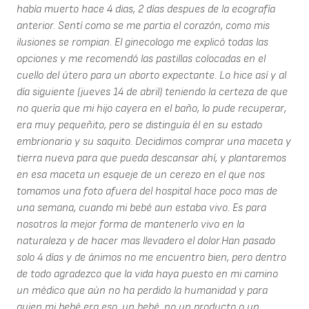
había muerto hace 4 dias, 2 días despues de la ecografía
anterior. Sentí como se me partia el corazón, como mis
ilusiones se rompian. El ginecologo me explicó todas las
opciones y me recomendó las pastillas colocadas en el
cuello del útero para un aborto expectante. Lo hice así y al
día siguiente (jueves 14 de abril) teniendo la certeza de que
no quería que mi hijo cayera en el baño, lo pude recuperar,
era muy pequeñito, pero se distinguía él en su estado
embrionario y su saquito. Decidimos comprar una maceta y
tierra nueva para que pueda descansar ahí, y plantaremos
en esa maceta un esqueje de un cerezo en el que nos
tomamos una foto afuera del hospital hace poco mas de
una semana, cuando mi bebé aun estaba vivo. Es para
nosotros la mejor forma de mantenerlo vivo en la
naturaleza y de hacer mas llevadero el dolor.Han pasado
solo 4 días y de ánimos no me encuentro bien, pero dentro
de todo agradezco que la vida haya puesto en mi camino
un médico que aún no ha perdido la humanidad y para
quien mi bebé era eso, un bebé, no un producto o un