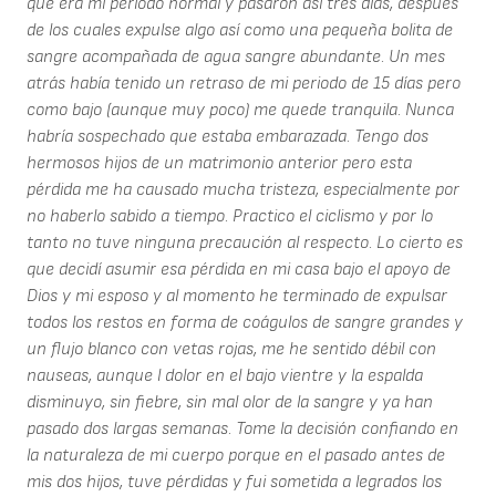
que era mi período normal y pasaron así tres días, después
de los cuales expulse algo así como una pequeña bolita de
sangre acompañada de agua sangre abundante. Un mes
atrás había tenido un retraso de mi periodo de 15 días pero
como bajo (aunque muy poco) me quede tranquila. Nunca
habría sospechado que estaba embarazada. Tengo dos
hermosos hijos de un matrimonio anterior pero esta
pérdida me ha causado mucha tristeza, especialmente por
no haberlo sabido a tiempo. Practico el ciclismo y por lo
tanto no tuve ninguna precaución al respecto. Lo cierto es
que decidí asumir esa pérdida en mi casa bajo el apoyo de
Dios y mi esposo y al momento he terminado de expulsar
todos los restos en forma de coágulos de sangre grandes y
un flujo blanco con vetas rojas, me he sentido débil con
nauseas, aunque l dolor en el bajo vientre y la espalda
disminuyo, sin fiebre, sin mal olor de la sangre y ya han
pasado dos largas semanas. Tome la decisión confiando en
la naturaleza de mi cuerpo porque en el pasado antes de
mis dos hijos, tuve pérdidas y fui sometida a legrados los