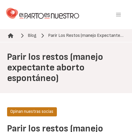
Pasar
al
contenido
principal
Blog
Parir Los Restos (manejo Expectante…
Ruta de navegación
Parir los restos (manejo
expectante aborto
espontáneo)
Opinan nuestras socias
Parir los restos (manejo