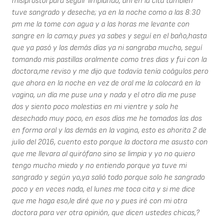
misiprostol para seguir limpiando, ahí en la cita también
tuve sangrado y deseche; ya en la noche como a las 8:30
pm me la tome con agua y a las horas me levante con
sangre en la cama,y pues ya sabes y seguí en el baño,hasta
que ya pasó y los demás días ya ni sangraba mucho, seguí
tomando mis pastillas oralmente como tres dias y fui con la
doctora,me reviso y me dijo que todavía tenía coágulos pero
que ahora en la noche en vez de oral me la colocará en la
vagina, un día me puse una y nada y el otro día me puse
dos y siento poco molestias en mi vientre y solo he
desechado muy poco, en esos días me he tomados las dos
en forma oral y las demás en la vagina, esto es ahorita 2 de
julio del 2016, cuento esto porque la doctora me asusto con
que me llevara al quirófano sino se limpia y yo no quiero
tengo mucho miedo y no entiendo porque ya tuve mi
sangrado y según yo,ya salió todo porque solo he sangrado
poco y en veces nada, el lunes me toca cita y si me dice
que me haga eso,le diré que no y pues iré con mi otra
doctora para ver otra opinión, que dicen ustedes chicas,?