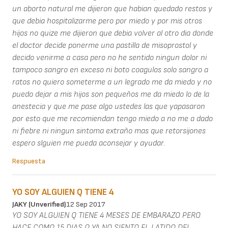
un aborto natural me dijieron que habian quedado restos y
que debia hospitalizarme pero por miedo y por mis otros
hijos no quize me dijieron que debia volver al otro dia donde
el doctor decide ponerme una pastilla de misoprostol y
decido venirme a casa pero no he sentido ningun dolor ni
tampoco sangro en exceso ni boto coagulos solo sangro a
ratos no quiero someterme a un legrado me da miedo y no
puedo dejar a mis hijos son pequeños me da miedo lo de la
anestecia y que me pase algo ustedes las que yapasaron
por esto que me recomiendan tengo miedo a no me a dado
ni fiebre ni ningun sintoma extraño mas que retorsijones
espero slguien me pueda aconsejar y ayudar.
Respuesta
YO SOY ALGUIEN Q TIENE 4
JAKY (unverified)
12 Sep 2017
YO SOY ALGUIEN Q TIENE 4 MESES DE EMBARAZO PERO
HACE COMO 15 DIAS Q YA NO SIENTO EL LATIDO DEL