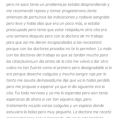
pero mi saco tenía un problema,se estaba desprendiendo y
me recomendó reposo y tomar progesterona ;tenía
amenaza de parto,hice las indicaciones y todavía sangraba
pero leve y había días que era un poco más, si estaba
preocupada pero tenía que estar relajada,mi otra cita era
una semana después pero con la doctora de mi trabajo
para que así me dieran incapacidades si las necesitará
porque con los doctores privados no te lo permiten. Lo malo
con los doctores del trabajo es que se tardan mucho para
las citas,bueno,un día antes de la cita me volvió a dar otro
colico no tan fuerte como el primero pero desagradable si lo
era porque deseche coágulos y mucha sangre roja por lo
tanto me asuste demasiado,me dije que ya lo había perdido
pero me propuse a esperar ya que el día siguiente era la
cita. Fui toda nerviosa y ya me lo esperaba pero aún tenía
esperanza de ahora si ver tan siquiera algo ,pero
tristemente no,solo varios coágulos y un espacio donde
estuviera la bolsa pero muy pequeño. La doctora me recetó