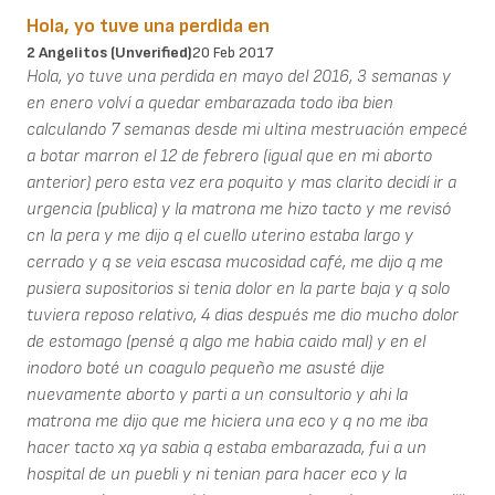
Hola, yo tuve una perdida en
2 Angelitos (unverified)
20 Feb 2017
Hola, yo tuve una perdida en mayo del 2016, 3 semanas y
en enero volví a quedar embarazada todo iba bien
calculando 7 semanas desde mi ultina mestruación empecé
a botar marron el 12 de febrero (igual que en mi aborto
anterior) pero esta vez era poquito y mas clarito decidí ir a
urgencia (publica) y la matrona me hizo tacto y me revisó
cn la pera y me dijo q el cuello uterino estaba largo y
cerrado y q se veia escasa mucosidad café, me dijo q me
pusiera supositorios si tenia dolor en la parte baja y q solo
tuviera reposo relativo, 4 dias después me dio mucho dolor
de estomago (pensé q algo me habia caido mal) y en el
inodoro boté un coagulo pequeño me asusté dije
nuevamente aborto y parti a un consultorio y ahi la
matrona me dijo que me hiciera una eco y q no me iba
hacer tacto xq ya sabia q estaba embarazada, fui a un
hospital de un puebli y ni tenian para hacer eco y la