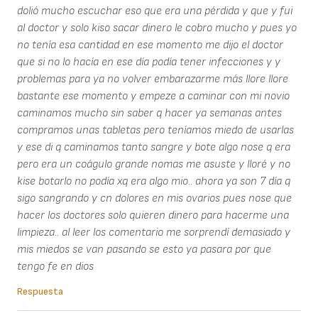
dolió mucho escuchar eso que era una pérdida y que y fui
al doctor y solo kiso sacar dinero le cobro mucho y pues yo
no tenía esa cantidad en ese momento me dijo el doctor
que si no lo hacía en ese día podía tener infecciones y y
problemas para ya no volver embarazarme más llore llore
bastante ese momento y empeze a caminar con mi novio
caminamos mucho sin saber q hacer ya semanas antes
compramos unas tabletas pero teníamos miedo de usarlas
y ese di q caminamos tanto sangre y bote algo nose q era
pero era un coágulo grande nomas me asuste y lloré y no
kise botarlo no podía xq era algo mio.. ahora ya son 7 día q
sigo sangrando y cn dolores en mis ovarios pues nose que
hacer los doctores solo quieren dinero para hacerme una
limpieza.. al leer los comentario me sorprendí demasiado y
mis miedos se van pasando se esto ya pasara por que
tengo fe en dios
Respuesta