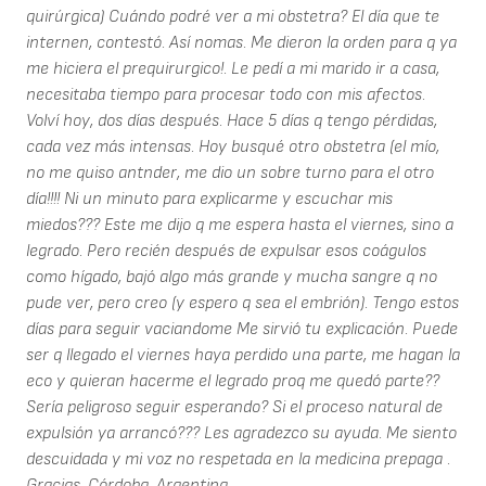
quirúrgica) Cuándo podré ver a mi obstetra? El día que te
internen, contestó. Así nomas. Me dieron la orden para q ya
me hiciera el prequirurgico!. Le pedí a mi marido ir a casa,
necesitaba tiempo para procesar todo con mis afectos.
Volví hoy, dos días después. Hace 5 días q tengo pérdidas,
cada vez más intensas. Hoy busqué otro obstetra (el mío,
no me quiso antnder, me dio un sobre turno para el otro
día!!!! Ni un minuto para explicarme y escuchar mis
miedos??? Este me dijo q me espera hasta el viernes, sino a
legrado. Pero recién después de expulsar esos coágulos
como hígado, bajó algo más grande y mucha sangre q no
pude ver, pero creo (y espero q sea el embrión). Tengo estos
días para seguir vaciandome Me sirvió tu explicación. Puede
ser q llegado el viernes haya perdido una parte, me hagan la
eco y quieran hacerme el legrado proq me quedó parte??
Sería peligroso seguir esperando? Si el proceso natural de
expulsión ya arrancó??? Les agradezco su ayuda. Me siento
descuidada y mi voz no respetada en la medicina prepaga .
Gracias. Córdoba, Argentina