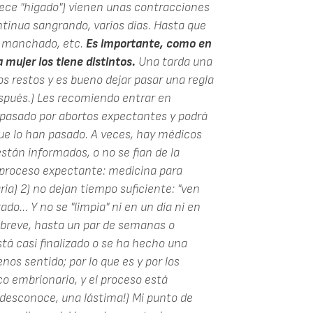
ece "hígado") vienen unas contracciones
ontinua sangrando, varios días. Hasta que
o manchado, etc.
Es importante, como en
a mujer los tiene distintos.
Una tarda una
s restos y es bueno dejar pasar una regla
espués.) Les recomiendo entrar en
pasado por abortos expectantes y podrá
e lo han pasado. A veces, hay médicos
stán informados, o no se fian de la
l proceso expectante: medicina para
ria) 2) no dejan tiempo suficiente: "ven
o... Y no se "limpia" ni en un día ni en
s breve, hasta un par de semanas o
tá casi finalizado o se ha hecho una
os sentido; por lo que es y por los
co embrionario, y el proceso está
desconoce, una lástima!) Mi punto de