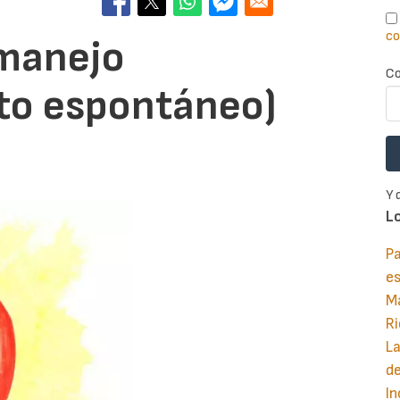
co
(manejo
Co
to espontáneo)
Y 
L
Pa
e
M
Ri
La
d
In