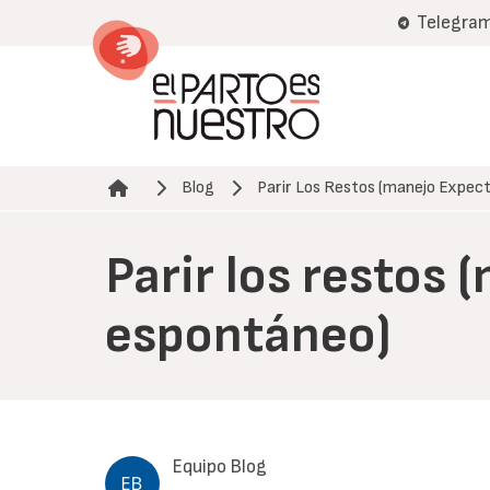
Pasar
Telegra
al
contenido
principal
Blog
Parir Los Restos (manejo Expe
Ruta de navegación
Parir los restos
espontáneo)
Equipo Blog