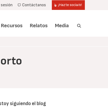
r sesión
Contáctanos
¡Hazte socia/o!
Recursos
Relatos
Media
borto
stoy siguiendo el blog