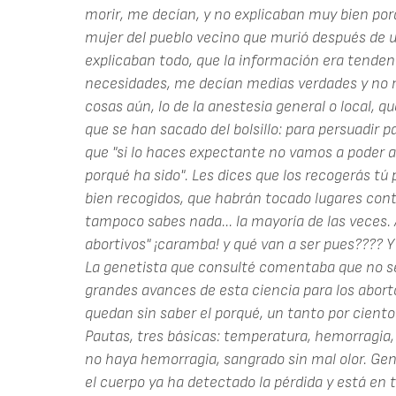
morir, me decían, y no explicaban muy bien po
mujer del pueblo vecino que murió después de u
explicaban todo, que la información era tende
necesidades, me decían medias verdades y no
cosas aún, lo de la anestesia general o local, 
que se han sacado del bolsillo: para persuadir p
que "si lo haces expectante no vamos a poder an
porqué ha sido". Les dices que los recogerás tú 
bien recogidos, que habrán tocado lugares cont
tampoco sabes nada... la mayoría de las veces.
abortivos" ¡caramba! y qué van a ser pues???? Y
La genetista que consulté comentaba que no s
grandes avances de esta ciencia para los aborto
quedan sin saber el porqué, un tanto por ciento 
Pautas, tres básicas: temperatura, hemorragia, m
no haya hemorragia, sangrado sin mal olor. G
el cuerpo ya ha detectado la pérdida y está en 