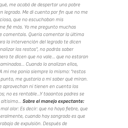
rqué, me acabó de despertar una pobre
n legrado. Me di cuenta por fin que no me
nciosa, que no escuchaban mis
 me fié más. Yo me pregunto muchas
que comentais. Quería comentar la última
ara la intervención del legrado te dicen
alizar los restos", no podrás saber
pero te dicen que no vale... que no estaran
aminados... Cuando lo analizan ellos,
 A mi me ponía siempre lo mismo: "restos
 punto, me gustaría a mi saber qué miran.
e aprovechan ni tienen en cuenta los
s; no es rentable...Y taaantos padres se
altísimo...
Sobre el manejo expectante:
al olor: Es decir: que no haya fiebre, que
eneralmente, cuando hay sangrado es que
trabajo de expulsión. Después de