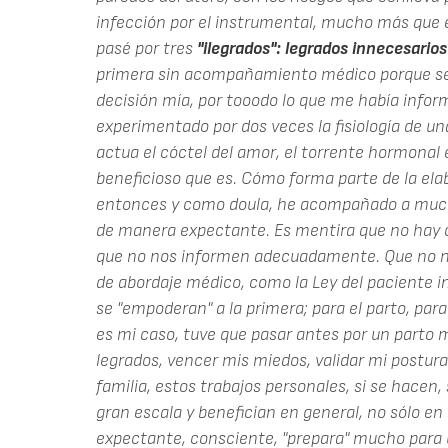
infección por el instrumental, mucho más que 
pasé por tres
"ilegrados": legrados innecesarios
primera sin acompañamiento médico porque se ne
decisión mía, por tooodo lo que me había infor
experimentado por dos veces la fisiología de 
actua el cóctel del amor, el torrente hormonal e
beneficioso que es. Cómo forma parte de la elab
entonces y como doula, he acompañado a much
de manera expectante. Es mentira que no hay 
que no nos informen adecuadamente. Que no no
de abordaje médico, como la Ley del paciente 
se "empoderan" a la primera; para el parto, para 
es mi caso, tuve que pasar antes por un parto m
legrados, vencer mis miedos, validar mi postura
familia, estos trabajos personales, si se hacen, 
gran escala y benefician en general, no sólo en
expectante, consciente, "prepara" mucho para u