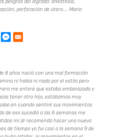
s peligros del legrado: anestesia,
pción, perforación de útero....
Maria
 de 8 años nació con una mal formación
amina ni habla ni nada por el estilo pero
 enero me entere que estaba embarazada y
sias tener otro hijo, estábamos muy
ensaba en cuando sentiré sus movimientos
ada de eso sucedió a las 6 semanas me
latidos mi dr recomendó hacer una nueva
s de tiempo yo fui casi a la semana 9 de
o hubo latidos, ni movimientos en el