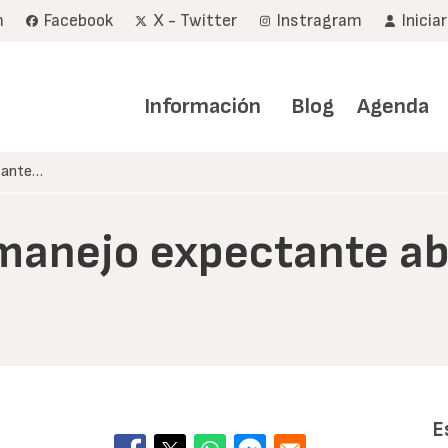
m
Facebook
X - Twitter
Instragram
Inicia
Navegación
principal
Información
Blog
Agenda
ctante…
 (manejo expectante a
E