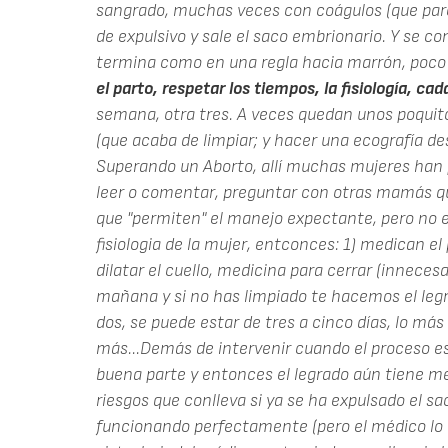
sangrado, muchas veces con coágulos (que par
de expulsivo y sale el saco embrionario. Y se c
termina como en una regla hacia marrón, poc
el parto, respetar los tiempos, la fisiología, cad
semana, otra tres. A veces quedan unos poquito
(que acaba de limpiar; y hacer una ecografía d
Superando un Aborto, allí muchas mujeres han 
leer o comentar, preguntar con otras mamás qu
que "permiten" el manejo expectante, pero no e
fisiologia de la mujer, entconces: 1) medican e
dilatar el cuello, medicina para cerrar (innecesa
mañana y si no has limpiado te hacemos el legrad
dos, se puede estar de tres a cinco días, lo má
más...Demás de intervenir cuando el proceso es
buena parte y entonces el legrado aún tiene men
riesgos que conlleva si ya se ha expulsado el sa
funcionando perfectamente (pero el médico lo 