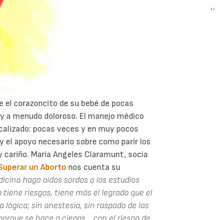
Si
››
P
pá
e el corazoncito de su bebé de pocas
 y a menudo doloroso. El manejo médico
icalizado: pocas veces y en muy pocos
y el apoyo necesario sobre como parir los
y cariño. Maria Angeles Claramunt, socia
Superar un Aborto
nos cuenta su
dicina haga oidos sordos a los estudios
o tiene riesgos, tiene más el legrado que el
a lógica; sin anestesia, sin raspado de las
porque se hace a ciegas... con el riesgo de