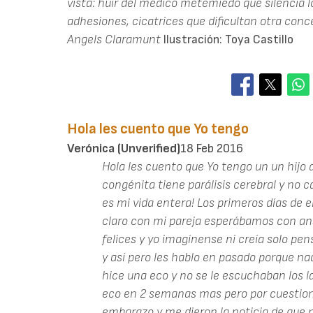
vista: huir del médico metemiedo que silencia lo
adhesiones, cicatrices que dificultan otra conce
Angels Claramunt
Ilustración: Toya Castillo
Hola les cuento que Yo tengo
Verónica (unverified)
18 Feb 2016
Hola les cuento que Yo tengo un un hijo
congénita tiene parálisis cerebral y no c
es mi vida entera! Los primeros días de
claro con mi pareja esperábamos con an
felices y yo imagínense ni creía solo p
y así pero les hablo en pasado porque n
hice una eco y no se le escuchaban los 
eco en 2 semanas mas pero por cuestione
embarazo y me dieron la noticia de que n