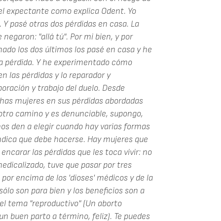
el expectante como explica Odent. Yo
. Y pasé otras dos pérdidas en casa. La
garon: "allá tú". Por mi bien, y por
mado los dos últimos los pasé en casa y he
una pérdida. Y he experimentado cómo
n las pérdidas y lo reparador y
oración y trabajo del duelo. Desde
as mujeres en sus pérdidas abordadas
otro camino y es denunciable, supongo,
s den a elegir cuando hay varias formas
indica que debe hacerse. Hay mujeres que
encarar las pérdidas que les toca vivir: no
edicalizado, tuve que pasar por tres
 por encima de los 'dioses' médicos y de la
sólo son para bien y los beneficios son a
 el tema "reproductivo" (Un aborto
n buen parto a término, feliz). Te puedes