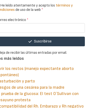
He leído atentamente y acepto los
términos y
ndiciones
de uso de la web
*
rreo electrónico
*
Suscribirse
deja de recibir las últimas entradas por email.
os más leidos
rir los restos (manejo expectante aborto
spontáneo)
asturbación y parto
esgos de una cesárea para la madre
 prueba de la glucosa: El test O´Sullivan con
esayuno protesta
compatibilidad del Rh. Embarazo y Rh negativo