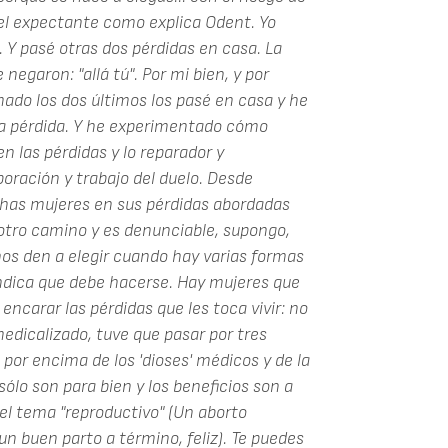
el expectante como explica Odent. Yo
. Y pasé otras dos pérdidas en casa. La
garon: "allá tú". Por mi bien, y por
mado los dos últimos los pasé en casa y he
una pérdida. Y he experimentado cómo
n las pérdidas y lo reparador y
oración y trabajo del duelo. Desde
as mujeres en sus pérdidas abordadas
otro camino y es denunciable, supongo,
s den a elegir cuando hay varias formas
indica que debe hacerse. Hay mujeres que
encarar las pérdidas que les toca vivir: no
edicalizado, tuve que pasar por tres
 por encima de los 'dioses' médicos y de la
sólo son para bien y los beneficios son a
 el tema "reproductivo" (Un aborto
n buen parto a término, feliz). Te puedes