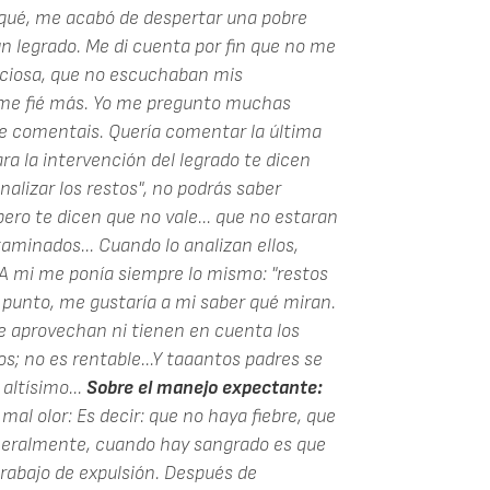
rqué, me acabó de despertar una pobre
n legrado. Me di cuenta por fin que no me
nciosa, que no escuchaban mis
 me fié más. Yo me pregunto muchas
que comentais. Quería comentar la última
ara la intervención del legrado te dicen
alizar los restos", no podrás saber
pero te dicen que no vale... que no estaran
aminados... Cuando lo analizan ellos,
 A mi me ponía siempre lo mismo: "restos
 punto, me gustaría a mi saber qué miran.
e aprovechan ni tienen en cuenta los
s; no es rentable...Y taaantos padres se
altísimo...
Sobre el manejo expectante:
al olor: Es decir: que no haya fiebre, que
eneralmente, cuando hay sangrado es que
trabajo de expulsión. Después de