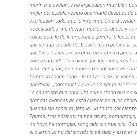
morir, me decían, y no explicaban muy bien po
mujer del pueblo vecino que murió después de u
explicaban todo, que la información era tende
necesidades, me decían medias verdades y no
cosas aún, lo de la anestesia general o local, 
que se han sacado del bolsillo: para persuadir p
que "si lo haces expectante no vamos a poder an
porqué ha sido". Les dices que los recogerás tú 
bien recogidos, que habrán tocado lugares cont
tampoco sabes nada... la mayoría de las veces.
abortivos" ¡caramba! y qué van a ser pues???? Y
La genetista que consulté comentaba que no s
grandes avances de esta ciencia para los aborto
quedan sin saber el porqué, un tanto por ciento 
Pautas, tres básicas: temperatura, hemorragia, m
no haya hemorragia, sangrado sin mal olor. G
el cuerpo ya ha detectado la pérdida y está en 