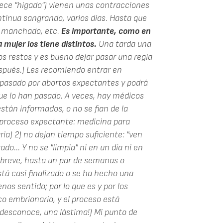
ece "hígado") vienen unas contracciones
ontinua sangrando, varios días. Hasta que
o manchado, etc.
Es importante, como en
a mujer los tiene distintos.
Una tarda una
s restos y es bueno dejar pasar una regla
espués.) Les recomiendo entrar en
pasado por abortos expectantes y podrá
e lo han pasado. A veces, hay médicos
stán informados, o no se fian de la
l proceso expectante: medicina para
ria) 2) no dejan tiempo suficiente: "ven
o... Y no se "limpia" ni en un día ni en
s breve, hasta un par de semanas o
tá casi finalizado o se ha hecho una
os sentido; por lo que es y por los
co embrionario, y el proceso está
desconoce, una lástima!) Mi punto de