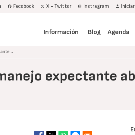
m
Facebook
X - Twitter
Instragram
Inicia
Navegación
principal
Información
Blog
Agenda
ctante…
 (manejo expectante a
E