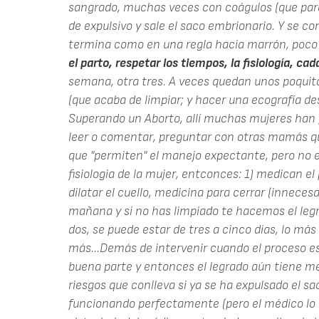
sangrado, muchas veces con coágulos (que par
de expulsivo y sale el saco embrionario. Y se c
termina como en una regla hacia marrón, poc
el parto, respetar los tiempos, la fisiología, cad
semana, otra tres. A veces quedan unos poquito
(que acaba de limpiar; y hacer una ecografía d
Superando un Aborto, allí muchas mujeres han 
leer o comentar, preguntar con otras mamás qu
que "permiten" el manejo expectante, pero no e
fisiologia de la mujer, entconces: 1) medican e
dilatar el cuello, medicina para cerrar (innecesa
mañana y si no has limpiado te hacemos el legrad
dos, se puede estar de tres a cinco días, lo má
más...Demás de intervenir cuando el proceso es
buena parte y entonces el legrado aún tiene men
riesgos que conlleva si ya se ha expulsado el sa
funcionando perfectamente (pero el médico lo 