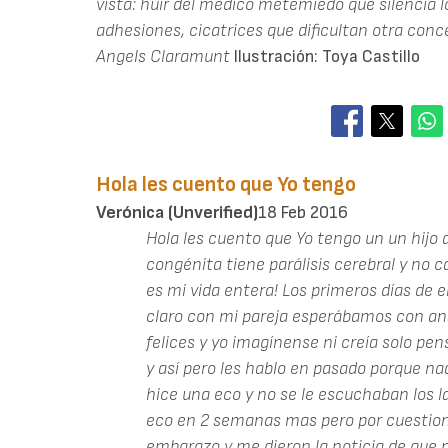
vista: huir del médico metemiedo que silencia lo
adhesiones, cicatrices que dificultan otra conce
Angels Claramunt
Ilustración: Toya Castillo
Hola les cuento que Yo tengo
Verónica (unverified)
18 Feb 2016
Hola les cuento que Yo tengo un un hijo
congénita tiene parálisis cerebral y no c
es mi vida entera! Los primeros días de
claro con mi pareja esperábamos con an
felices y yo imagínense ni creía solo p
y así pero les hablo en pasado porque n
hice una eco y no se le escuchaban los 
eco en 2 semanas mas pero por cuestione
embarazo y me dieron la noticia de que n