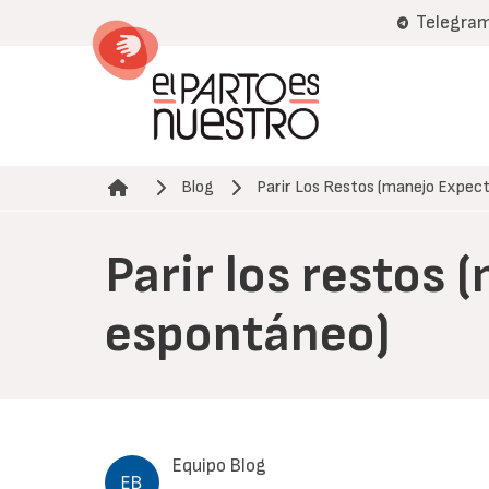
Pasar
Telegra
al
contenido
principal
Blog
Parir Los Restos (manejo Expe
Ruta de navegación
Parir los restos
espontáneo)
Equipo Blog