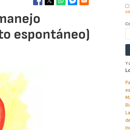
co
(manejo
Co
to espontáneo)
Y 
L
Pa
e
M
Ri
La
d
In