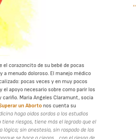
Si
››
P
pá
e el corazoncito de su bebé de pocas
 y a menudo doloroso. El manejo médico
icalizado: pocas veces y en muy pocos
y el apoyo necesario sobre como parir los
y cariño. Maria Angeles Claramunt, socia
Superar un Aborto
nos cuenta su
dicina haga oidos sordos a los estudios
o tiene riesgos, tiene más el legrado que el
a lógica; sin anestesia, sin raspado de las
porque se hace a ciegas... con el riesgo de