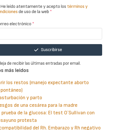
He leído atentamente y acepto los
términos y
ndiciones
de uso de la web
*
rreo electrónico
*
Suscribirse
deja de recibir las últimas entradas por email.
os más leidos
rir los restos (manejo expectante aborto
spontáneo)
asturbación y parto
esgos de una cesárea para la madre
 prueba de la glucosa: El test O´Sullivan con
esayuno protesta
compatibilidad del Rh. Embarazo y Rh negativo