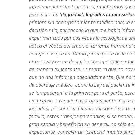
infección por el instrumental, mucho más que 
pasé por tres
"ilegrados": legrados innecesarios
primera sin acompañamiento médico porque se ne
decisión mía, por tooodo lo que me había infor
experimentado por dos veces la fisiología de 
actua el cóctel del amor, el torrente hormonal e
beneficioso que es. Cómo forma parte de la elab
entonces y como doula, he acompañado a much
de manera expectante. Es mentira que no hay 
que no nos informen adecuadamente. Que no no
de abordaje médico, como la Ley del paciente 
se "empoderan" a la primera; para el parto, para 
es mi caso, tuve que pasar antes por un parto m
legrados, vencer mis miedos, validar mi postura
familia, estos trabajos personales, si se hacen, 
gran escala y benefician en general, no sólo en
expectante, consciente, "prepara" mucho para u