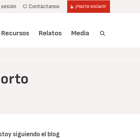
r sesión
Contáctanos
¡Hazte socia/o!
Recursos
Relatos
Media
borto
stoy siguiendo el blog