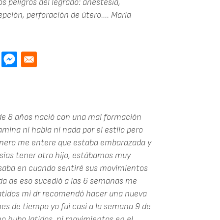
s peligros del legrado: anestesia,
pción, perforación de útero....
Maria
 de 8 años nació con una mal formación
amina ni habla ni nada por el estilo pero
 enero me entere que estaba embarazada y
sias tener otro hijo, estábamos muy
ensaba en cuando sentiré sus movimientos
ada de eso sucedió a las 6 semanas me
latidos mi dr recomendó hacer una nueva
s de tiempo yo fui casi a la semana 9 de
o hubo latidos, ni movimientos en el