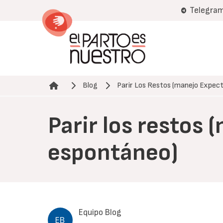
Pasar
Telegra
al
contenido
principal
Blog
Parir Los Restos (manejo Expe
Ruta de navegación
Parir los restos
espontáneo)
Equipo Blog