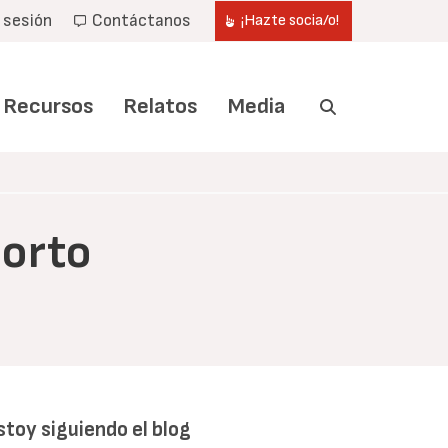
r sesión
Contáctanos
¡Hazte socia/o!
Recursos
Relatos
Media
borto
stoy siguiendo el blog