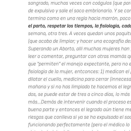
sangrado, muchas veces con coágulos (que par
de expulsivo y sale el saco embrionario. Y se c
termina como en una regla hacia marrón, poc
el parto, respetar los tiempos, la fisiología, cad
semana, otra tres. A veces quedan unos poquito
(que acaba de limpiar; y hacer una ecografía d
Superando un Aborto, allí muchas mujeres han 
leer o comentar, preguntar con otras mamás qu
que "permiten" el manejo expectante, pero no e
fisiologia de la mujer, entconces: 1) medican e
dilatar el cuello, medicina para cerrar (innecesa
mañana y si no has limpiado te hacemos el legrad
dos, se puede estar de tres a cinco días, lo má
más...Demás de intervenir cuando el proceso es
buena parte y entonces el legrado aún tiene men
riesgos que conlleva si ya se ha expulsado el sa
funcionando perfectamente (pero el médico lo 