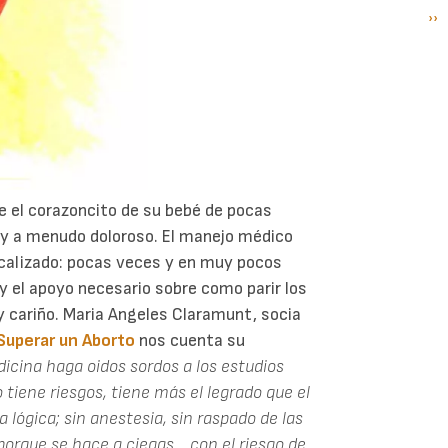
Si
››
P
pá
e el corazoncito de su bebé de pocas
 y a menudo doloroso. El manejo médico
icalizado: pocas veces y en muy pocos
y el apoyo necesario sobre como parir los
y cariño. Maria Angeles Claramunt, socia
Superar un Aborto
nos cuenta su
dicina haga oidos sordos a los estudios
o tiene riesgos, tiene más el legrado que el
a lógica; sin anestesia, sin raspado de las
porque se hace a ciegas... con el riesgo de