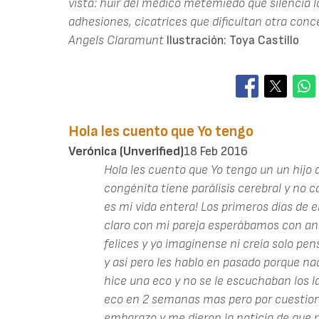
vista: huir del médico metemiedo que silencia lo
adhesiones, cicatrices que dificultan otra conce
Angels Claramunt
Ilustración: Toya Castillo
Hola les cuento que Yo tengo
Verónica (unverified)
18 Feb 2016
Hola les cuento que Yo tengo un un hijo
congénita tiene parálisis cerebral y no c
es mi vida entera! Los primeros días de
claro con mi pareja esperábamos con an
felices y yo imagínense ni creía solo p
y así pero les hablo en pasado porque n
hice una eco y no se le escuchaban los 
eco en 2 semanas mas pero por cuestione
embarazo y me dieron la noticia de que n