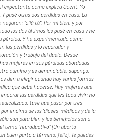
el expectante como explica Odent. Yo
. Y pasé otras dos pérdidas en casa. La
garon: "allá tú". Por mi bien, y por
mado los dos últimos los pasé en casa y he
una pérdida. Y he experimentado cómo
n las pérdidas y lo reparador y
oración y trabajo del duelo. Desde
as mujeres en sus pérdidas abordadas
otro camino y es denunciable, supongo,
s den a elegir cuando hay varias formas
indica que debe hacerse. Hay mujeres que
encarar las pérdidas que les toca vivir: no
edicalizado, tuve que pasar por tres
 por encima de los 'dioses' médicos y de la
sólo son para bien y los beneficios son a
 el tema "reproductivo" (Un aborto
n buen parto a término, feliz). Te puedes