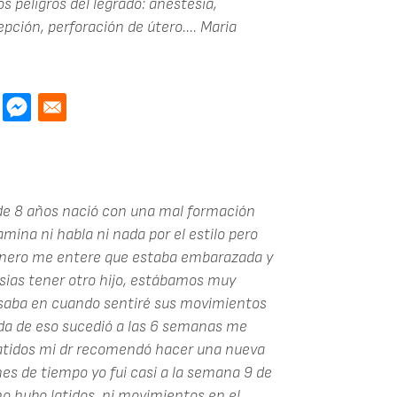
s peligros del legrado: anestesia,
pción, perforación de útero....
Maria
 de 8 años nació con una mal formación
amina ni habla ni nada por el estilo pero
 enero me entere que estaba embarazada y
sias tener otro hijo, estábamos muy
ensaba en cuando sentiré sus movimientos
ada de eso sucedió a las 6 semanas me
latidos mi dr recomendó hacer una nueva
s de tiempo yo fui casi a la semana 9 de
o hubo latidos, ni movimientos en el