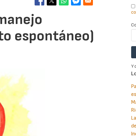
co
(manejo
Co
to espontáneo)
Y 
L
Pa
e
M
Ri
La
d
In