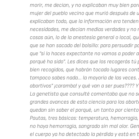
morir, me decían, y no explicaban muy bien po
mujer del pueblo vecino que murió después de u
explicaban todo, que la información era tende
necesidades, me decían medias verdades y no
cosas aún, lo de la anestesia general o local, 
que se han sacado del bolsillo: para persuadir p
que "si lo haces expectante no vamos a poder an
porqué ha sido". Les dices que los recogerás tú 
bien recogidos, que habrán tocado lugares cont
tampoco sabes nada... la mayoría de las veces.
abortivos" ¡caramba! y qué van a ser pues???? Y
La genetista que consulté comentaba que no s
grandes avances de esta ciencia para los aborto
quedan sin saber el porqué, un tanto por ciento 
Pautas, tres básicas: temperatura, hemorragia, m
no haya hemorragia, sangrado sin mal olor. G
el cuerpo ya ha detectado la pérdida y está en 