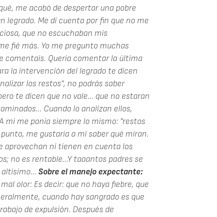
rqué, me acabó de despertar una pobre
n legrado. Me di cuenta por fin que no me
nciosa, que no escuchaban mis
 me fié más. Yo me pregunto muchas
que comentais. Quería comentar la última
ara la intervención del legrado te dicen
alizar los restos", no podrás saber
pero te dicen que no vale... que no estaran
aminados... Cuando lo analizan ellos,
 A mi me ponía siempre lo mismo: "restos
 punto, me gustaría a mi saber qué miran.
e aprovechan ni tienen en cuenta los
s; no es rentable...Y taaantos padres se
altísimo...
Sobre el manejo expectante:
al olor: Es decir: que no haya fiebre, que
eneralmente, cuando hay sangrado es que
trabajo de expulsión. Después de