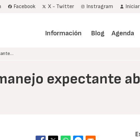
m
Facebook
X - Twitter
Instragram
Inicia
Navegación
principal
Información
Blog
Agenda
ctante…
 (manejo expectante a
E