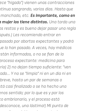
ece "hígado") vienen unas contracciones
ontinua sangrando, varios días. Hasta que
o manchado, etc.
Es importante, como en
a mujer los tiene distintos.
Una tarda una
s restos y es bueno dejar pasar una regla
espués.) Les recomiendo entrar en
pasado por abortos expectantes y podrá
e lo han pasado. A veces, hay médicos
stán informados, o no se fian de la
l proceso expectante: medicina para
ria) 2) no dejan tiempo suficiente: "ven
o... Y no se "limpia" ni en un día ni en
s breve, hasta un par de semanas o
tá casi finalizado o se ha hecho una
os sentido; por lo que es y por los
co embrionario, y el proceso está
desconoce, una lástima!) Mi punto de