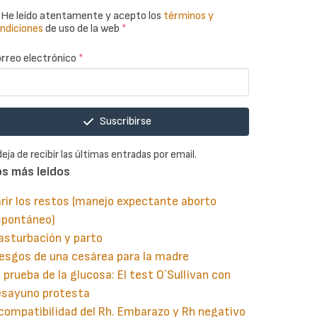
He leído atentamente y acepto los
términos y
ndiciones
de uso de la web
*
rreo electrónico
*
Suscribirse
deja de recibir las últimas entradas por email.
os más leidos
rir los restos (manejo expectante aborto
spontáneo)
asturbación y parto
esgos de una cesárea para la madre
 prueba de la glucosa: El test O´Sullivan con
esayuno protesta
compatibilidad del Rh. Embarazo y Rh negativo