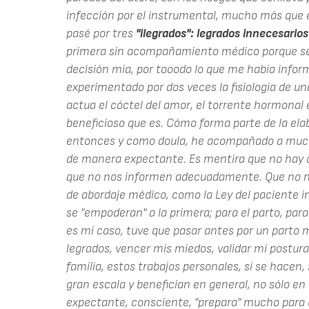
infección por el instrumental, mucho más que 
pasé por tres
"ilegrados": legrados innecesarios
primera sin acompañamiento médico porque se ne
decisión mía, por tooodo lo que me había infor
experimentado por dos veces la fisiología de 
actua el cóctel del amor, el torrente hormonal e
beneficioso que es. Cómo forma parte de la elab
entonces y como doula, he acompañado a much
de manera expectante. Es mentira que no hay 
que no nos informen adecuadamente. Que no no
de abordaje médico, como la Ley del paciente 
se "empoderan" a la primera; para el parto, para 
es mi caso, tuve que pasar antes por un parto m
legrados, vencer mis miedos, validar mi postura
familia, estos trabajos personales, si se hacen, 
gran escala y benefician en general, no sólo en
expectante, consciente, "prepara" mucho para u