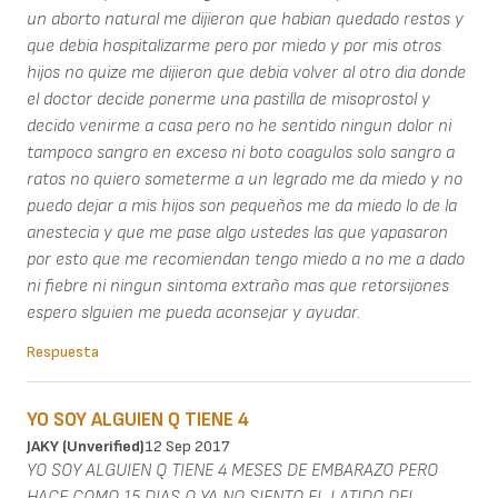
un aborto natural me dijieron que habian quedado restos y
que debia hospitalizarme pero por miedo y por mis otros
hijos no quize me dijieron que debia volver al otro dia donde
el doctor decide ponerme una pastilla de misoprostol y
decido venirme a casa pero no he sentido ningun dolor ni
tampoco sangro en exceso ni boto coagulos solo sangro a
ratos no quiero someterme a un legrado me da miedo y no
puedo dejar a mis hijos son pequeños me da miedo lo de la
anestecia y que me pase algo ustedes las que yapasaron
por esto que me recomiendan tengo miedo a no me a dado
ni fiebre ni ningun sintoma extraño mas que retorsijones
espero slguien me pueda aconsejar y ayudar.
Respuesta
YO SOY ALGUIEN Q TIENE 4
JAKY (unverified)
12 Sep 2017
YO SOY ALGUIEN Q TIENE 4 MESES DE EMBARAZO PERO
HACE COMO 15 DIAS Q YA NO SIENTO EL LATIDO DEL