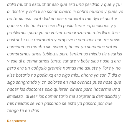
dolió mucho escuchar eso que era una pérdida y que y fui
al doctor y solo kiso sacar dinero le cobro mucho y pues yo
no tenía esa cantidad en ese momento me dijo el doctor
que si no lo hacía en ese día podía tener infecciones y y
problemas para ya no volver embarazarme más llore llore
bastante ese momento y empeze a caminar con mi novio
caminamos mucho sin saber q hacer ya semanas antes
compramos unas tabletas pero teníamos miedo de usarlas
y ese di q caminamos tanto sangre y bote algo nose q era
pero era un coágulo grande nomas me asuste y lloré y no
kise botarlo no podía xq era algo mio.. ahora ya son 7 día q
sigo sangrando y cn dolores en mis ovarios pues nose que
hacer los doctores solo quieren dinero para hacerme una
limpieza.. al leer los comentario me sorprendí demasiado y
mis miedos se van pasando se esto ya pasara por que
tengo fe en dios
Respuesta