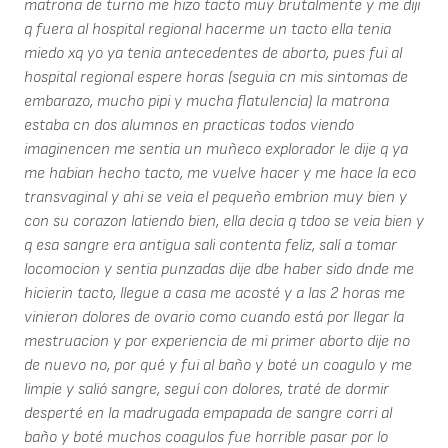
matrona de turno me hizo tacto muy brutalmente y me diji
q fuera al hospital regional hacerme un tacto ella tenia
miedo xq yo ya tenia antecedentes de aborto, pues fui al
hospital regional espere horas (seguia cn mis sintomas de
embarazo, mucho pipi y mucha flatulencia) la matrona
estaba cn dos alumnos en practicas todos viendo
imaginencen me sentia un muñeco explorador le dije q ya
me habian hecho tacto, me vuelve hacer y me hace la eco
transvaginal y ahi se veia el pequeño embrion muy bien y
con su corazon latiendo bien, ella decia q tdoo se veia bien y
q esa sangre era antigua sali contenta feliz, salí a tomar
locomocion y sentia punzadas dije dbe haber sido dnde me
hicierin tacto, llegue a casa me acosté y a las 2 horas me
vinieron dolores de ovario como cuando está por llegar la
mestruacion y por experiencia de mi primer aborto dije no
de nuevo no, por qué y fui al baño y boté un coagulo y me
limpie y salió sangre, seguí con dolores, traté de dormir
desperté en la madrugada empapada de sangre corri al
baño y boté muchos coagulos fue horrible pasar por lo