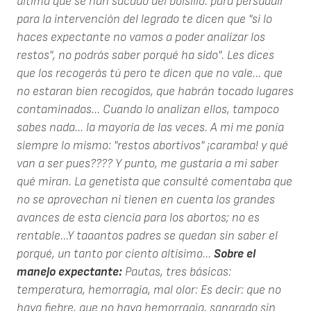
última que se han sacado del bolsillo: para persuadir
para la intervención del legrado te dicen que "si lo
haces expectante no vamos a poder analizar los
restos", no podrás saber porqué ha sido". Les dices
que los recogerás tú pero te dicen que no vale... que
no estaran bien recogidos, que habrán tocado lugares
contaminados... Cuando lo analizan ellos, tampoco
sabes nada... la mayoría de las veces. A mi me ponía
siempre lo mismo: "restos abortivos" ¡caramba! y qué
van a ser pues???? Y punto, me gustaría a mi saber
qué miran. La genetista que consulté comentaba que
no se aprovechan ni tienen en cuenta los grandes
avances de esta ciencia para los abortos; no es
rentable...Y taaantos padres se quedan sin saber el
porqué, un tanto por ciento altísimo...
Sobre el
manejo expectante:
Pautas, tres básicas:
temperatura, hemorragia, mal olor: Es decir: que no
haya fiebre, que no haya hemorragia, sangrado sin