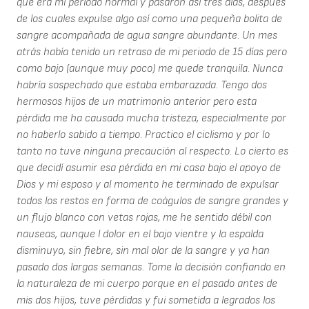
que era mi período normal y pasaron así tres días, después
de los cuales expulse algo así como una pequeña bolita de
sangre acompañada de agua sangre abundante. Un mes
atrás había tenido un retraso de mi periodo de 15 días pero
como bajo (aunque muy poco) me quede tranquila. Nunca
habría sospechado que estaba embarazada. Tengo dos
hermosos hijos de un matrimonio anterior pero esta
pérdida me ha causado mucha tristeza, especialmente por
no haberlo sabido a tiempo. Practico el ciclismo y por lo
tanto no tuve ninguna precaución al respecto. Lo cierto es
que decidí asumir esa pérdida en mi casa bajo el apoyo de
Dios y mi esposo y al momento he terminado de expulsar
todos los restos en forma de coágulos de sangre grandes y
un flujo blanco con vetas rojas, me he sentido débil con
nauseas, aunque l dolor en el bajo vientre y la espalda
disminuyo, sin fiebre, sin mal olor de la sangre y ya han
pasado dos largas semanas. Tome la decisión confiando en
la naturaleza de mi cuerpo porque en el pasado antes de
mis dos hijos, tuve pérdidas y fui sometida a legrados los