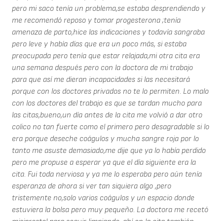
pero mi saco tenía un problema,se estaba desprendiendo y
me recomendó reposo y tomar progesterona ;tenía
amenaza de parto,hice las indicaciones y todavía sangraba
pero leve y había días que era un poco más, si estaba
preocupada pero tenía que estar relajada,mi otra cita era
una semana después pero con la doctora de mi trabajo
para que así me dieran incapacidades si las necesitará
porque con los doctores privados no te lo permiten. Lo malo
con los doctores del trabajo es que se tardan mucho para
las citas,bueno,un día antes de la cita me volvió a dar otro
colico no tan fuerte como el primero pero desagradable si lo
era porque deseche coágulos y mucha sangre roja por lo
tanto me asuste demasiado,me dije que ya lo había perdido
pero me propuse a esperar ya que el día siguiente era la
cita. Fui toda nerviosa y ya me lo esperaba pero aún tenía
esperanza de ahora si ver tan siquiera algo ,pero
tristemente no,solo varios coágulos y un espacio donde
estuviera la bolsa pero muy pequeño. La doctora me recetó