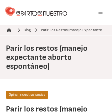
Pasar
al
contenido
principal
Blog
Parir Los Restos (manejo Expectante…
Ruta de navegación
Parir los restos (manejo
expectante aborto
espontáneo)
Opinan nuestras socias
Parir los restos (manejo