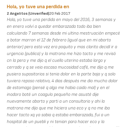
Hola, yo tuve una perdida en
2 Angelitos (unverified)
20 Feb 2017
Hola, yo tuve una perdida en mayo del 2016, 3 semanas y
en enero volví a quedar embarazada todo iba bien
calculando 7 semanas desde mi ultina mestruación empecé
a botar marron el 12 de febrero (igual que en mi aborto
anterior) pero esta vez era poquito y mas clarito decidí ir a
urgencia (publica) y la matrona me hizo tacto y me revisó
cn la pera y me dijo q el cuello uterino estaba largo y
cerrado y q se veia escasa mucosidad café, me dijo q me
pusiera supositorios si tenia dolor en la parte baja y q solo
tuviera reposo relativo, 4 dias después me dio mucho dolor
de estomago (pensé q algo me habia caido mal) y en el
inodoro boté un coagulo pequeño me asusté dije
nuevamente aborto y parti a un consultorio y ahi la
matrona me dijo que me hiciera una eco y q no me iba
hacer tacto xq ya sabia q estaba embarazada, fui a un
hospital de un puebli y ni tenian para hacer eco y la