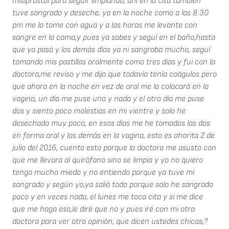
misiprostol para seguir limpiando, ahí en la cita también
tuve sangrado y deseche; ya en la noche como a las 8:30
pm me la tome con agua y a las horas me levante con
sangre en la cama,y pues ya sabes y seguí en el baño,hasta
que ya pasó y los demás días ya ni sangraba mucho, seguí
tomando mis pastillas oralmente como tres dias y fui con la
doctora,me reviso y me dijo que todavía tenía coágulos pero
que ahora en la noche en vez de oral me la colocará en la
vagina, un día me puse una y nada y el otro día me puse
dos y siento poco molestias en mi vientre y solo he
desechado muy poco, en esos días me he tomados las dos
en forma oral y las demás en la vagina, esto es ahorita 2 de
julio del 2016, cuento esto porque la doctora me asusto con
que me llevara al quirófano sino se limpia y yo no quiero
tengo mucho miedo y no entiendo porque ya tuve mi
sangrado y según yo,ya salió todo porque solo he sangrado
poco y en veces nada, el lunes me toca cita y si me dice
que me haga eso,le diré que no y pues iré con mi otra
doctora para ver otra opinión, que dicen ustedes chicas,?