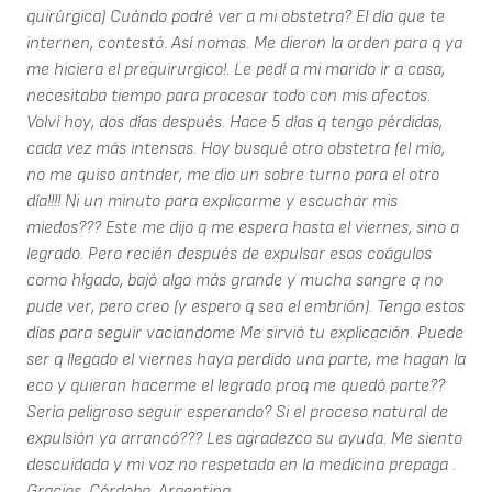
quirúrgica) Cuándo podré ver a mi obstetra? El día que te
internen, contestó. Así nomas. Me dieron la orden para q ya
me hiciera el prequirurgico!. Le pedí a mi marido ir a casa,
necesitaba tiempo para procesar todo con mis afectos.
Volví hoy, dos días después. Hace 5 días q tengo pérdidas,
cada vez más intensas. Hoy busqué otro obstetra (el mío,
no me quiso antnder, me dio un sobre turno para el otro
día!!!! Ni un minuto para explicarme y escuchar mis
miedos??? Este me dijo q me espera hasta el viernes, sino a
legrado. Pero recién después de expulsar esos coágulos
como hígado, bajó algo más grande y mucha sangre q no
pude ver, pero creo (y espero q sea el embrión). Tengo estos
días para seguir vaciandome Me sirvió tu explicación. Puede
ser q llegado el viernes haya perdido una parte, me hagan la
eco y quieran hacerme el legrado proq me quedó parte??
Sería peligroso seguir esperando? Si el proceso natural de
expulsión ya arrancó??? Les agradezco su ayuda. Me siento
descuidada y mi voz no respetada en la medicina prepaga .
Gracias. Córdoba, Argentina