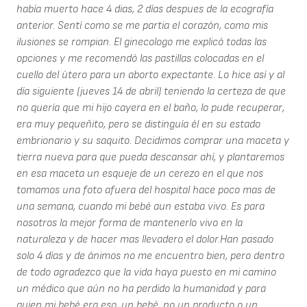
había muerto hace 4 dias, 2 días despues de la ecografía
anterior. Sentí como se me partia el corazón, como mis
ilusiones se rompian. El ginecologo me explicó todas las
opciones y me recomendó las pastillas colocadas en el
cuello del útero para un aborto expectante. Lo hice así y al
día siguiente (jueves 14 de abril) teniendo la certeza de que
no quería que mi hijo cayera en el baño, lo pude recuperar,
era muy pequeñito, pero se distinguía él en su estado
embrionario y su saquito. Decidimos comprar una maceta y
tierra nueva para que pueda descansar ahí, y plantaremos
en esa maceta un esqueje de un cerezo en el que nos
tomamos una foto afuera del hospital hace poco mas de
una semana, cuando mi bebé aun estaba vivo. Es para
nosotros la mejor forma de mantenerlo vivo en la
naturaleza y de hacer mas llevadero el dolor.Han pasado
solo 4 días y de ánimos no me encuentro bien, pero dentro
de todo agradezco que la vida haya puesto en mi camino
un médico que aún no ha perdido la humanidad y para
quien mi bebé era eso, un bebé, no un producto o un