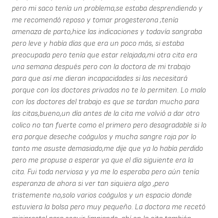
pero mi saco tenía un problema,se estaba desprendiendo y
me recomendó reposo y tomar progesterona ;tenía
amenaza de parto,hice las indicaciones y todavía sangraba
pero leve y había días que era un poco más, si estaba
preocupada pero tenía que estar relajada,mi otra cita era
una semana después pero con la doctora de mi trabajo
para que así me dieran incapacidades si las necesitará
porque con los doctores privados no te lo permiten. Lo malo
con los doctores del trabajo es que se tardan mucho para
las citas,bueno,un día antes de la cita me volvió a dar otro
colico no tan fuerte como el primero pero desagradable si lo
era porque deseche coágulos y mucha sangre roja por lo
tanto me asuste demasiado,me dije que ya lo había perdido
pero me propuse a esperar ya que el día siguiente era la
cita. Fui toda nerviosa y ya me lo esperaba pero aún tenía
esperanza de ahora si ver tan siquiera algo ,pero
tristemente no,solo varios coágulos y un espacio donde
estuviera la bolsa pero muy pequeño. La doctora me recetó