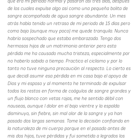
que era mi período normal y pasaron así tres días, después
de los cuales expulse algo así como una pequeña bolita de
sangre acompañada de agua sangre abundante. Un mes
atrás había tenido un retraso de mi periodo de 15 días pero
como bajo (aunque muy poco) me quede tranquila. Nunca
habría sospechado que estaba embarazada. Tengo dos
hermosos hijos de un matrimonio anterior pero esta
pérdida me ha causado mucha tristeza, especialmente por
no haberlo sabido a tiempo. Practico el ciclismo y por lo
tanto no tuve ninguna precaución al respecto. Lo cierto es
que decidí asumir esa pérdida en mi casa bajo el apoyo de
Dios y mi esposo y al momento he terminado de expulsar
todos los restos en forma de coágulos de sangre grandes y
un flujo blanco con vetas rojas, me he sentido débil con
nauseas, aunque l dolor en el bajo vientre y la espalda
disminuyo, sin fiebre, sin mal olor de la sangre y ya han
pasado dos largas semanas. Tome la decisión confiando en
la naturaleza de mi cuerpo porque en el pasado antes de
mis dos hijos, tuve pérdidas y fui sometida a legrados los