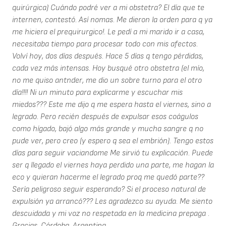
quirúrgica) Cuándo podré ver a mi obstetra? El día que te
internen, contestó. Así nomas. Me dieron la orden para q ya
me hiciera el prequirurgico!. Le pedí a mi marido ir a casa,
necesitaba tiempo para procesar todo con mis afectos.
Volví hoy, dos días después. Hace 5 días q tengo pérdidas,
cada vez más intensas. Hoy busqué otro obstetra (el mío,
no me quiso antnder, me dio un sobre turno para el otro
día!!!! Ni un minuto para explicarme y escuchar mis
miedos??? Este me dijo q me espera hasta el viernes, sino a
legrado. Pero recién después de expulsar esos coágulos
como hígado, bajó algo más grande y mucha sangre q no
pude ver, pero creo (y espero q sea el embrión). Tengo estos
días para seguir vaciandome Me sirvió tu explicación. Puede
ser q llegado el viernes haya perdido una parte, me hagan la
eco y quieran hacerme el legrado proq me quedó parte??
Sería peligroso seguir esperando? Si el proceso natural de
expulsión ya arrancó??? Les agradezco su ayuda. Me siento
descuidada y mi voz no respetada en la medicina prepaga .
Gracias. Córdoba, Argentina