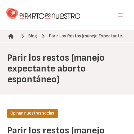
Pasar
al
contenido
principal
Blog
Parir Los Restos (manejo Expectante…
Ruta de navegación
Parir los restos (manejo
expectante aborto
espontáneo)
Opinan nuestras socias
Parir los restos (manejo