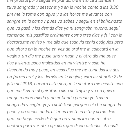
misiprostol para seguir limpiando, ahí en la cita también
tuve sangrado y deseche; ya en la noche como a las 8:30
pm me la tome con agua y a las horas me levante con
sangre en la cama,y pues ya sabes y seguí en el baño,hasta
que ya pasó y los demás días ya ni sangraba mucho, seguí
tomando mis pastillas oralmente como tres dias y fui con la
doctora,me reviso y me dijo que todavía tenía coágulos pero
que ahora en la noche en vez de oral me la colocará en la
vagina, un día me puse una y nada y el otro día me puse
dos y siento poco molestias en mi vientre y solo he
desechado muy poco, en esos días me he tomados las dos
en forma oral y las demás en la vagina, esto es ahorita 2 de
julio del 2016, cuento esto porque la doctora me asusto con
que me llevara al quirófano sino se limpia y yo no quiero
tengo mucho miedo y no entiendo porque ya tuve mi
sangrado y según yo,ya salió todo porque solo he sangrado
poco y en veces nada, el lunes me toca cita y si me dice
que me haga eso,le diré que no y pues iré con mi otra
doctora para ver otra opinión, que dicen ustedes chicas,?