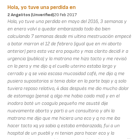
Hola, yo tuve una perdida en
2 Angelitos (unverified)
20 Feb 2017
Hola, yo tuve una perdida en mayo del 2016, 3 semanas y
en enero volví a quedar embarazada todo iba bien
calculando 7 semanas desde mi ultina mestruación empecé
a botar marron el 12 de febrero (igual que en mi aborto
anterior) pero esta vez era poquito y mas clarito decidí ir a
urgencia (publica) y la matrona me hizo tacto y me revisó
cn la pera y me dijo q el cuello uterino estaba largo y
cerrado y q se veia escasa mucosidad café, me dijo q me
pusiera supositorios si tenia dolor en la parte baja y q solo
tuviera reposo relativo, 4 dias después me dio mucho dolor
de estomago (pensé q algo me habia caido mal) y en el
inodoro boté un coagulo pequeño me asusté dije
nuevamente aborto y parti a un consultorio y ahi la
matrona me dijo que me hiciera una eco y q no me iba
hacer tacto xq ya sabia q estaba embarazada, fui a un
hospital de un puebli y ni tenian para hacer eco y la