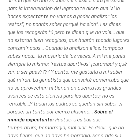
última que se han sacado del bolsillo: para persuadir
para la intervención del legrado te dicen que "si lo
haces expectante no vamos a poder analizar los
restos", no podrás saber porqué ha sido". Les dices
que los recogerás tú pero te dicen que no vale... que
no estaran bien recogidos, que habrán tocado lugares
contaminados... Cuando lo analizan ellos, tampoco
sabes nada... la mayoría de las veces. A mi me ponía
siempre lo mismo: "restos abortivos" ¡caramba! y qué
van a ser pues???? Y punto, me gustaría a mi saber
qué miran. La genetista que consulté comentaba que
no se aprovechan ni tienen en cuenta los grandes
avances de esta ciencia para los abortos; no es
rentable...Y taaantos padres se quedan sin saber el
porqué, un tanto por ciento altísimo...
Sobre el
manejo expectante:
Pautas, tres básicas:
temperatura, hemorragia, mal olor: Es decir: que no
haya fiebre, que no haya hemorragia, sangrado sin