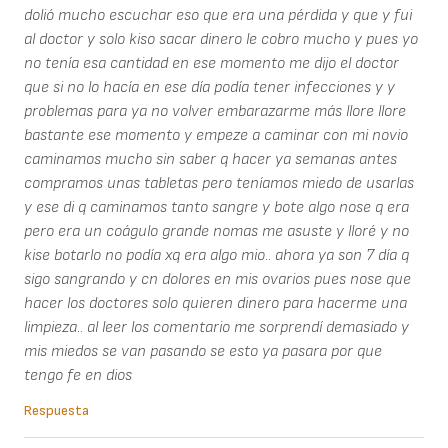
dolió mucho escuchar eso que era una pérdida y que y fui
al doctor y solo kiso sacar dinero le cobro mucho y pues yo
no tenía esa cantidad en ese momento me dijo el doctor
que si no lo hacía en ese día podía tener infecciones y y
problemas para ya no volver embarazarme más llore llore
bastante ese momento y empeze a caminar con mi novio
caminamos mucho sin saber q hacer ya semanas antes
compramos unas tabletas pero teníamos miedo de usarlas
y ese di q caminamos tanto sangre y bote algo nose q era
pero era un coágulo grande nomas me asuste y lloré y no
kise botarlo no podía xq era algo mio.. ahora ya son 7 día q
sigo sangrando y cn dolores en mis ovarios pues nose que
hacer los doctores solo quieren dinero para hacerme una
limpieza.. al leer los comentario me sorprendí demasiado y
mis miedos se van pasando se esto ya pasara por que
tengo fe en dios
Respuesta