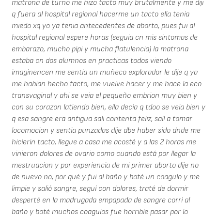
matrona de turno me hizo tacto muy brutalmente y me diji
q fuera al hospital regional hacerme un tacto ella tenia
miedo xq yo ya tenia antecedentes de aborto, pues fui al
hospital regional espere horas (seguia cn mis sintomas de
embarazo, mucho pipi y mucha flatulencia) la matrona
estaba cn dos alumnos en practicas todos viendo
imaginencen me sentia un muñeco explorador le dije q ya
me habian hecho tacto, me vuelve hacer y me hace la eco
transvaginal y ahi se veia el pequeño embrion muy bien y
con su corazon latiendo bien, ella decia q tdoo se veia bien y
q esa sangre era antigua sali contenta feliz, salí a tomar
locomocion y sentia punzadas dije dbe haber sido dnde me
hicierin tacto, llegue a casa me acosté y a las 2 horas me
vinieron dolores de ovario como cuando está por llegar la
mestruacion y por experiencia de mi primer aborto dije no
de nuevo no, por qué y fui al baño y boté un coagulo y me
limpie y salió sangre, seguí con dolores, traté de dormir
desperté en la madrugada empapada de sangre corri al
baño y boté muchos coagulos fue horrible pasar por lo