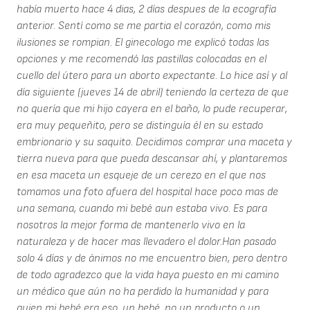
había muerto hace 4 dias, 2 días despues de la ecografía
anterior. Sentí como se me partia el corazón, como mis
ilusiones se rompian. El ginecologo me explicó todas las
opciones y me recomendó las pastillas colocadas en el
cuello del útero para un aborto expectante. Lo hice así y al
día siguiente (jueves 14 de abril) teniendo la certeza de que
no quería que mi hijo cayera en el baño, lo pude recuperar,
era muy pequeñito, pero se distinguía él en su estado
embrionario y su saquito. Decidimos comprar una maceta y
tierra nueva para que pueda descansar ahí, y plantaremos
en esa maceta un esqueje de un cerezo en el que nos
tomamos una foto afuera del hospital hace poco mas de
una semana, cuando mi bebé aun estaba vivo. Es para
nosotros la mejor forma de mantenerlo vivo en la
naturaleza y de hacer mas llevadero el dolor.Han pasado
solo 4 días y de ánimos no me encuentro bien, pero dentro
de todo agradezco que la vida haya puesto en mi camino
un médico que aún no ha perdido la humanidad y para
quien mi bebé era eso, un bebé, no un producto o un