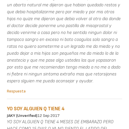
un aborto natural me dijieron que habian quedado restos y
que debia hospitalizarme pero por miedo y por mis otros
hijos no quize me dijieron que debia volver al otro dia donde
el doctor decide ponerme una pastilla de misoprostol y
decido venirme a casa pero no he sentido ningun dolor ni
tampoco sangro en exceso ni boto coagulos solo sangro a
ratos no quiero someterme a un legrado me da miedo y no
puedo dejar a mis hijos son pequeños me da miedo lo de la
anestecia y que me pase algo ustedes las que yapasaron
por esto que me recomiendan tengo miedo a no me a dado
ni fiebre ni ningun sintoma extraño mas que retorsijones
espero slguien me pueda aconsejar y ayudar.
Respuesta
YO SOY ALGUIEN Q TIENE 4
JAKY (unverified)
12 Sep 2017
YO SOY ALGUIEN Q TIENE 4 MESES DE EMBARAZO PERO
HACE COMO 15 DIAS Q YA NO SIENTO EL LATIDO DEL