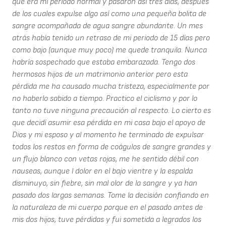
que era mi período normal y pasaron así tres días, después
de los cuales expulse algo así como una pequeña bolita de
sangre acompañada de agua sangre abundante. Un mes
atrás había tenido un retraso de mi periodo de 15 días pero
como bajo (aunque muy poco) me quede tranquila. Nunca
habría sospechado que estaba embarazada. Tengo dos
hermosos hijos de un matrimonio anterior pero esta
pérdida me ha causado mucha tristeza, especialmente por
no haberlo sabido a tiempo. Practico el ciclismo y por lo
tanto no tuve ninguna precaución al respecto. Lo cierto es
que decidí asumir esa pérdida en mi casa bajo el apoyo de
Dios y mi esposo y al momento he terminado de expulsar
todos los restos en forma de coágulos de sangre grandes y
un flujo blanco con vetas rojas, me he sentido débil con
nauseas, aunque l dolor en el bajo vientre y la espalda
disminuyo, sin fiebre, sin mal olor de la sangre y ya han
pasado dos largas semanas. Tome la decisión confiando en
la naturaleza de mi cuerpo porque en el pasado antes de
mis dos hijos, tuve pérdidas y fui sometida a legrados los