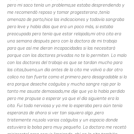
pero mi saco tenía un problema,se estaba desprendiendo y
me recomendó reposo y tomar progesterona ;tenía
amenaza de parto,hice las indicaciones y todavía sangraba
pero leve y había días que era un poco más, si estaba
preocupada pero tenía que estar relajada,mi otra cita era
una semana después pero con la doctora de mi trabajo
para que así me dieran incapacidades si las necesitará
porque con los doctores privados no te lo permiten. Lo malo
con los doctores del trabajo es que se tardan mucho para
las citas,bueno,un día antes de la cita me volvió a dar otro
colico no tan fuerte como el primero pero desagradable si lo
era porque deseche coágulos y mucha sangre roja por lo
tanto me asuste demasiado,me dije que ya lo había perdido
pero me propuse a esperar ya que el día siguiente era la
cita. Fui toda nerviosa y ya me lo esperaba pero aún tenía
esperanza de ahora si ver tan siquiera algo ,pero
tristemente no,solo varios coágulos y un espacio donde
estuviera la bolsa pero muy pequeño. La doctora me recetó