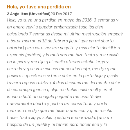
Hola, yo tuve una perdida en
2 Angelitos (unverified)
20 Feb 2017
Hola, yo tuve una perdida en mayo del 2016, 3 semanas y
en enero volví a quedar embarazada todo iba bien
calculando 7 semanas desde mi ultina mestruación empecé
a botar marron el 12 de febrero (igual que en mi aborto
anterior) pero esta vez era poquito y mas clarito decidí ir a
urgencia (publica) y la matrona me hizo tacto y me revisó
cn la pera y me dijo q el cuello uterino estaba largo y
cerrado y q se veia escasa mucosidad café, me dijo q me
pusiera supositorios si tenia dolor en la parte baja y q solo
tuviera reposo relativo, 4 dias después me dio mucho dolor
de estomago (pensé q algo me habia caido mal) y en el
inodoro boté un coagulo pequeño me asusté dije
nuevamente aborto y parti a un consultorio y ahi la
matrona me dijo que me hiciera una eco y q no me iba
hacer tacto xq ya sabia q estaba embarazada, fui a un
hospital de un puebli y ni tenian para hacer eco y la