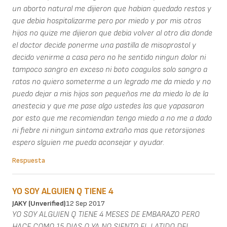
un aborto natural me dijieron que habian quedado restos y
que debia hospitalizarme pero por miedo y por mis otros
hijos no quize me dijieron que debia volver al otro dia donde
el doctor decide ponerme una pastilla de misoprostol y
decido venirme a casa pero no he sentido ningun dolor ni
tampoco sangro en exceso ni boto coagulos solo sangro a
ratos no quiero someterme a un legrado me da miedo y no
puedo dejar a mis hijos son pequeños me da miedo lo de la
anestecia y que me pase algo ustedes las que yapasaron
por esto que me recomiendan tengo miedo a no me a dado
ni fiebre ni ningun sintoma extraño mas que retorsijones
espero slguien me pueda aconsejar y ayudar.
Respuesta
YO SOY ALGUIEN Q TIENE 4
JAKY (unverified)
12 Sep 2017
YO SOY ALGUIEN Q TIENE 4 MESES DE EMBARAZO PERO
HACE COMO 15 DIAS Q YA NO SIENTO EL LATIDO DEL