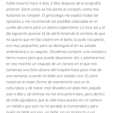
había muerto hace 4 dias, 2 días despues de la ecografía
anterior. Sentí como se me partia el corazón, como mis
ilusiones se rompian. El ginecologo me explicó todas las
opciones y me recomendó las pastillas colocadas en el
cuello del útero para un aborto expectante. Lo hice así y al
día siguiente (jueves 14 de abril) teniendo la certeza de que
no quería que mi hijo cayera en el baño, lo pude recuperar,
era muy pequeñito, pero se distinguía él en su estado
embrionario y su saquito. Decidimos comprar una maceta y
tierra nueva para que pueda descansar ahí, y plantaremos
en esa maceta un esqueje de un cerezo en el que nos
tomamos una foto afuera del hospital hace poco mas de
una semana, cuando mi bebé aun estaba vivo. Es para
nosotros la mejor forma de mantenerlo vivo en la
naturaleza y de hacer mas llevadero el dolor.Han pasado
solo 4 días y de ánimos no me encuentro bien, pero dentro
de todo agradezco que la vida haya puesto en mi camino
un médico que aún no ha perdido la humanidad y para
quien mi bebé era eso, un bebé, no un producto o un