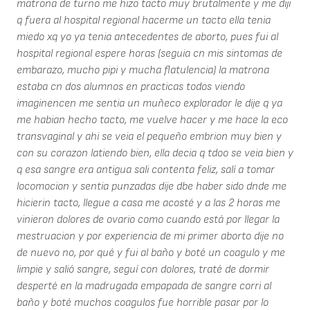
matrona de turno me hizo tacto muy brutalmente y me diji
q fuera al hospital regional hacerme un tacto ella tenia
miedo xq yo ya tenia antecedentes de aborto, pues fui al
hospital regional espere horas (seguia cn mis sintomas de
embarazo, mucho pipi y mucha flatulencia) la matrona
estaba cn dos alumnos en practicas todos viendo
imaginencen me sentia un muñeco explorador le dije q ya
me habian hecho tacto, me vuelve hacer y me hace la eco
transvaginal y ahi se veia el pequeño embrion muy bien y
con su corazon latiendo bien, ella decia q tdoo se veia bien y
q esa sangre era antigua sali contenta feliz, salí a tomar
locomocion y sentia punzadas dije dbe haber sido dnde me
hicierin tacto, llegue a casa me acosté y a las 2 horas me
vinieron dolores de ovario como cuando está por llegar la
mestruacion y por experiencia de mi primer aborto dije no
de nuevo no, por qué y fui al baño y boté un coagulo y me
limpie y salió sangre, seguí con dolores, traté de dormir
desperté en la madrugada empapada de sangre corri al
baño y boté muchos coagulos fue horrible pasar por lo