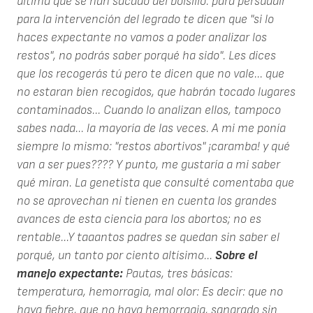
última que se han sacado del bolsillo: para persuadir
para la intervención del legrado te dicen que "si lo
haces expectante no vamos a poder analizar los
restos", no podrás saber porqué ha sido". Les dices
que los recogerás tú pero te dicen que no vale... que
no estaran bien recogidos, que habrán tocado lugares
contaminados... Cuando lo analizan ellos, tampoco
sabes nada... la mayoría de las veces. A mi me ponía
siempre lo mismo: "restos abortivos" ¡caramba! y qué
van a ser pues???? Y punto, me gustaría a mi saber
qué miran. La genetista que consulté comentaba que
no se aprovechan ni tienen en cuenta los grandes
avances de esta ciencia para los abortos; no es
rentable...Y taaantos padres se quedan sin saber el
porqué, un tanto por ciento altísimo...
Sobre el
manejo expectante:
Pautas, tres básicas:
temperatura, hemorragia, mal olor: Es decir: que no
haya fiebre, que no haya hemorragia, sangrado sin