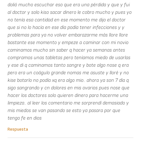
dolió mucho escuchar eso que era una pérdida y que y fui
al doctor y solo kiso sacar dinero le cobro mucho y pues yo
no tenía esa cantidad en ese momento me dijo el doctor
que si no lo hacía en ese día podía tener infecciones y y
problemas para ya no volver embarazarme más llore llore
bastante ese momento y empeze a caminar con mi novio
caminamos mucho sin saber q hacer ya semanas antes
compramos unas tabletas pero teníamos miedo de usarlas
y ese di q caminamos tanto sangre y bote algo nose q era
pero era un coágulo grande nomas me asuste y lloré y no
kise botarlo no podía xq era algo mio.. ahora ya son 7 día q
sigo sangrando y cn dolores en mis ovarios pues nose que
hacer los doctores solo quieren dinero para hacerme una
limpieza.. al leer los comentario me sorprendí demasiado y
mis miedos se van pasando se esto ya pasara por que
tengo fe en dios
Respuesta