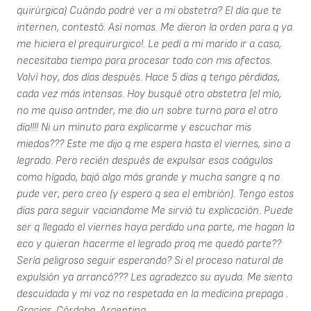
quirúrgica) Cuándo podré ver a mi obstetra? El día que te
internen, contestó. Así nomas. Me dieron la orden para q ya
me hiciera el prequirurgico!. Le pedí a mi marido ir a casa,
necesitaba tiempo para procesar todo con mis afectos.
Volví hoy, dos días después. Hace 5 días q tengo pérdidas,
cada vez más intensas. Hoy busqué otro obstetra (el mío,
no me quiso antnder, me dio un sobre turno para el otro
día!!!! Ni un minuto para explicarme y escuchar mis
miedos??? Este me dijo q me espera hasta el viernes, sino a
legrado. Pero recién después de expulsar esos coágulos
como hígado, bajó algo más grande y mucha sangre q no
pude ver, pero creo (y espero q sea el embrión). Tengo estos
días para seguir vaciandome Me sirvió tu explicación. Puede
ser q llegado el viernes haya perdido una parte, me hagan la
eco y quieran hacerme el legrado proq me quedó parte??
Sería peligroso seguir esperando? Si el proceso natural de
expulsión ya arrancó??? Les agradezco su ayuda. Me siento
descuidada y mi voz no respetada en la medicina prepaga .
Gracias. Córdoba, Argentina