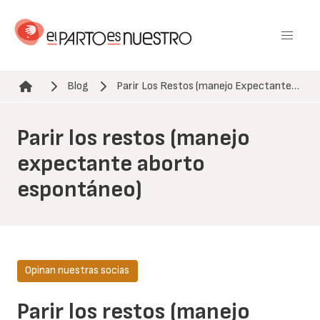
Pasar
al
contenido
principal
Blog
Parir Los Restos (manejo Expectante…
Ruta de navegación
Parir los restos (manejo
expectante aborto
espontáneo)
Opinan nuestras socias
Parir los restos (manejo