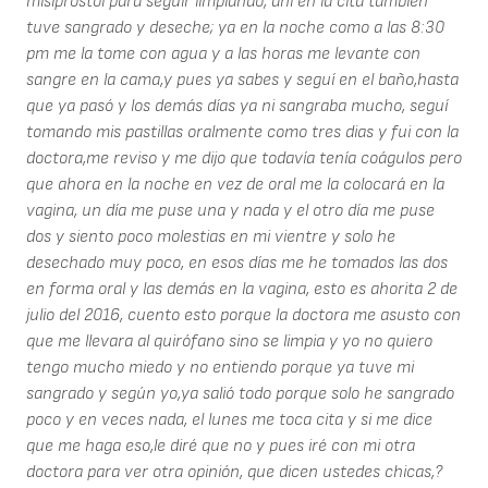
misiprostol para seguir limpiando, ahí en la cita también
tuve sangrado y deseche; ya en la noche como a las 8:30
pm me la tome con agua y a las horas me levante con
sangre en la cama,y pues ya sabes y seguí en el baño,hasta
que ya pasó y los demás días ya ni sangraba mucho, seguí
tomando mis pastillas oralmente como tres dias y fui con la
doctora,me reviso y me dijo que todavía tenía coágulos pero
que ahora en la noche en vez de oral me la colocará en la
vagina, un día me puse una y nada y el otro día me puse
dos y siento poco molestias en mi vientre y solo he
desechado muy poco, en esos días me he tomados las dos
en forma oral y las demás en la vagina, esto es ahorita 2 de
julio del 2016, cuento esto porque la doctora me asusto con
que me llevara al quirófano sino se limpia y yo no quiero
tengo mucho miedo y no entiendo porque ya tuve mi
sangrado y según yo,ya salió todo porque solo he sangrado
poco y en veces nada, el lunes me toca cita y si me dice
que me haga eso,le diré que no y pues iré con mi otra
doctora para ver otra opinión, que dicen ustedes chicas,?