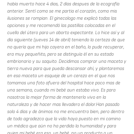
había muerto hace 4 dias, 2 días despues de la ecografía
anterior. Sentí como se me partia el corazón, como mis
ilusiones se rompian. El ginecologo me explicó todas las
opciones y me recomendó las pastillas colocadas en el
cuello del útero para un aborto expectante. Lo hice así y al
día siguiente (jueves 14 de abril) teniendo la certeza de que
no quería que mi hijo cayera en el baño, lo pude recuperar,
era muy pequeñito, pero se distinguía él en su estado
embrionario y su saquito. Decidimos comprar una maceta y
tierra nueva para que pueda descansar ahí, y plantaremos
en esa maceta un esqueje de un cerezo en el que nos
tomamos una foto afuera del hospital hace poco mas de
una semana, cuando mi bebé aun estaba vivo. Es para
nosotros la mejor forma de mantenerlo vivo en la
naturaleza y de hacer mas llevadero el dolor.Han pasado
solo 4 días y de ánimos no me encuentro bien, pero dentro
de todo agradezco que la vida haya puesto en mi camino
un médico que aún no ha perdido la humanidad y para
quien mi bebé era eso, un bebé, no un producto o un