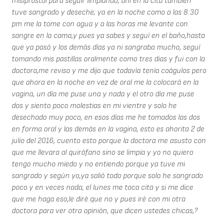
misiprostol para seguir limpiando, ahí en la cita también
tuve sangrado y deseche; ya en la noche como a las 8:30
pm me la tome con agua y a las horas me levante con
sangre en la cama,y pues ya sabes y seguí en el baño,hasta
que ya pasó y los demás días ya ni sangraba mucho, seguí
tomando mis pastillas oralmente como tres dias y fui con la
doctora,me reviso y me dijo que todavía tenía coágulos pero
que ahora en la noche en vez de oral me la colocará en la
vagina, un día me puse una y nada y el otro día me puse
dos y siento poco molestias en mi vientre y solo he
desechado muy poco, en esos días me he tomados las dos
en forma oral y las demás en la vagina, esto es ahorita 2 de
julio del 2016, cuento esto porque la doctora me asusto con
que me llevara al quirófano sino se limpia y yo no quiero
tengo mucho miedo y no entiendo porque ya tuve mi
sangrado y según yo,ya salió todo porque solo he sangrado
poco y en veces nada, el lunes me toca cita y si me dice
que me haga eso,le diré que no y pues iré con mi otra
doctora para ver otra opinión, que dicen ustedes chicas,?