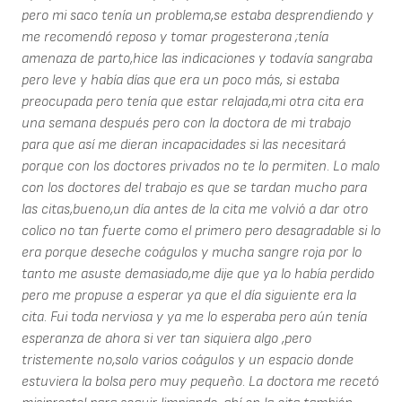
pero mi saco tenía un problema,se estaba desprendiendo y
me recomendó reposo y tomar progesterona ;tenía
amenaza de parto,hice las indicaciones y todavía sangraba
pero leve y había días que era un poco más, si estaba
preocupada pero tenía que estar relajada,mi otra cita era
una semana después pero con la doctora de mi trabajo
para que así me dieran incapacidades si las necesitará
porque con los doctores privados no te lo permiten. Lo malo
con los doctores del trabajo es que se tardan mucho para
las citas,bueno,un día antes de la cita me volvió a dar otro
colico no tan fuerte como el primero pero desagradable si lo
era porque deseche coágulos y mucha sangre roja por lo
tanto me asuste demasiado,me dije que ya lo había perdido
pero me propuse a esperar ya que el día siguiente era la
cita. Fui toda nerviosa y ya me lo esperaba pero aún tenía
esperanza de ahora si ver tan siquiera algo ,pero
tristemente no,solo varios coágulos y un espacio donde
estuviera la bolsa pero muy pequeño. La doctora me recetó