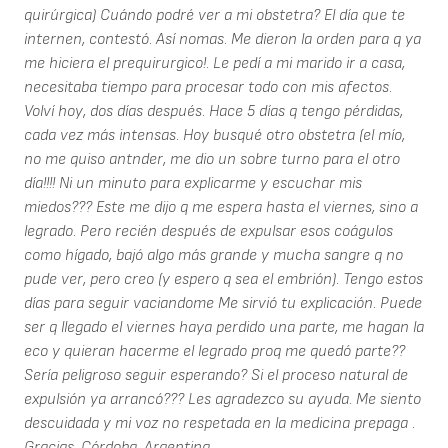
quirúrgica) Cuándo podré ver a mi obstetra? El día que te
internen, contestó. Así nomas. Me dieron la orden para q ya
me hiciera el prequirurgico!. Le pedí a mi marido ir a casa,
necesitaba tiempo para procesar todo con mis afectos.
Volví hoy, dos días después. Hace 5 días q tengo pérdidas,
cada vez más intensas. Hoy busqué otro obstetra (el mío,
no me quiso antnder, me dio un sobre turno para el otro
día!!!! Ni un minuto para explicarme y escuchar mis
miedos??? Este me dijo q me espera hasta el viernes, sino a
legrado. Pero recién después de expulsar esos coágulos
como hígado, bajó algo más grande y mucha sangre q no
pude ver, pero creo (y espero q sea el embrión). Tengo estos
días para seguir vaciandome Me sirvió tu explicación. Puede
ser q llegado el viernes haya perdido una parte, me hagan la
eco y quieran hacerme el legrado proq me quedó parte??
Sería peligroso seguir esperando? Si el proceso natural de
expulsión ya arrancó??? Les agradezco su ayuda. Me siento
descuidada y mi voz no respetada en la medicina prepaga .
Gracias. Córdoba, Argentina