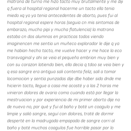
matrona de turno me hizo tacto muy brutalmente y me diji
q fuera al hospital regional hacerme un tacto ella tenia
miedo xq yo ya tenia antecedentes de aborto, pues fui al
hospital regional espere horas (seguia cn mis sintomas de
embarazo, mucho pipi y mucha flatulencia) la matrona
estaba cn dos alumnos en practicas todos viendo
imaginencen me sentia un muñeco explorador le dije q ya
me habian hecho tacto, me vuelve hacer y me hace la eco
transvaginal y ahi se veia el pequeño embrion muy bien y
con su corazon latiendo bien, ella decia q tdoo se veia bien y
q esa sangre era antigua sali contenta feliz, salí a tomar
locomocion y sentia punzadas dije dbe haber sido dnde me
hicierin tacto, llegue a casa me acosté y a las 2 horas me
vinieron dolores de ovario como cuando está por llegar la
mestruacion y por experiencia de mi primer aborto dije no
de nuevo no, por qué y fui al baño y boté un coagulo y me
limpie y salió sangre, seguí con dolores, traté de dormir
desperté en la madrugada empapada de sangre corri al
baño y boté muchos coagulos fue horrible pasar por lo