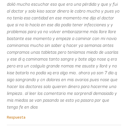
dolió mucho escuchar eso que era una pérdida y que y fui
al doctor y solo kiso sacar dinero le cobro mucho y pues yo
no tenía esa cantidad en ese momento me dijo el doctor
que si no lo hacía en ese día podía tener infecciones y y
problemas para ya no volver embarazarme más llore llore
bastante ese momento y empeze a caminar con mi novio
caminamos mucho sin saber q hacer ya semanas antes
compramos unas tabletas pero teníamos miedo de usarlas
y ese di q caminamos tanto sangre y bote algo nose q era
pero era un coágulo grande nomas me asuste y lloré y no
kise botarlo no podía xq era algo mio.. ahora ya son 7 día q
sigo sangrando y cn dolores en mis ovarios pues nose que
hacer los doctores solo quieren dinero para hacerme una
limpieza.. al leer los comentario me sorprendí demasiado y
mis miedos se van pasando se esto ya pasara por que
tengo fe en dios
Respuesta