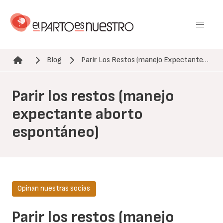
Pasar
al
contenido
principal
Blog
Parir Los Restos (manejo Expectante…
Ruta de navegación
Parir los restos (manejo
expectante aborto
espontáneo)
Opinan nuestras socias
Parir los restos (manejo