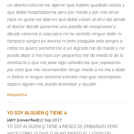
un aborto natural me dijieron que habian quedado restos y
que debia hospitalizarme pero por miedo y por mis otros
hijos no quize me dijieron que debia volver al otro dia donde
el doctor decide ponerme una pastilla de misoprostol y
decido venirme a casa pero no he sentido ningun dolor ni
tampoco sangro en exceso ni boto coagulos solo sangro a
ratos no quiero someterme a un legrado me da miedo y no
puedo dejar a mis hijos son pequeños me da miedo lo de la
anestecia y que me pase algo ustedes las que yapasaron
por esto que me recomiendan tengo miedo a no me a dado
ni fiebre ni ningun sintoma extraño mas que retorsijones
espero slguien me pueda aconsejar y ayudar.
Respuesta
YO SOY ALGUIEN Q TIENE 4
JAKY (unverified)
12 Sep 2017
YO SOY ALGUIEN Q TIENE 4 MESES DE EMBARAZO PERO
HACE COMO 15 DIAS Q YA NO SIENTO EL LATIDO DEL