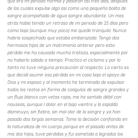
que era mi período normal y pasaron así tres días, después
de los cuales expulse algo así como una pequeña bolita de
sangre acompañada de agua sangre abundante. Un mes
atrás había tenido un retraso de mi periodo de 15 días pero
como bajo (aunque muy poco) me quede tranquila. Nunca
habría sospechado que estaba embarazada. Tengo dos
hermosos hijos de un matrimonio anterior pero esta
pérdida me ha causado mucha tristeza, especialmente por
no haberlo sabido a tiempo. Practico el ciclismo y por lo
tanto no tuve ninguna precaución al respecto. Lo cierto es
que decidí asumir esa pérdida en mi casa bajo el apoyo de
Dios y mi esposo y al momento he terminado de expulsar
todos los restos en forma de coágulos de sangre grandes y
un flujo blanco con vetas rojas, me he sentido débil con
nauseas, aunque l dolor en el bajo vientre y la espalda
disminuyo, sin fiebre, sin mal olor de la sangre y ya han
pasado dos largas semanas. Tome la decisión confiando en
la naturaleza de mi cuerpo porque en el pasado antes de
mis dos hijos, tuve pérdidas y fui sometida a legrados los