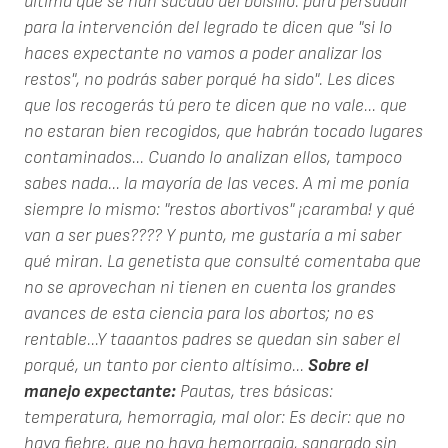
última que se han sacado del bolsillo: para persuadir
para la intervención del legrado te dicen que "si lo
haces expectante no vamos a poder analizar los
restos", no podrás saber porqué ha sido". Les dices
que los recogerás tú pero te dicen que no vale... que
no estaran bien recogidos, que habrán tocado lugares
contaminados... Cuando lo analizan ellos, tampoco
sabes nada... la mayoría de las veces. A mi me ponía
siempre lo mismo: "restos abortivos" ¡caramba! y qué
van a ser pues???? Y punto, me gustaría a mi saber
qué miran. La genetista que consulté comentaba que
no se aprovechan ni tienen en cuenta los grandes
avances de esta ciencia para los abortos; no es
rentable...Y taaantos padres se quedan sin saber el
porqué, un tanto por ciento altísimo...
Sobre el
manejo expectante:
Pautas, tres básicas:
temperatura, hemorragia, mal olor: Es decir: que no
haya fiebre, que no haya hemorragia, sangrado sin