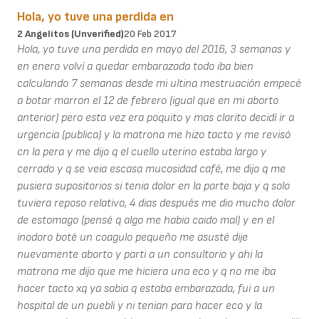
Hola, yo tuve una perdida en
2 Angelitos (unverified)
20 Feb 2017
Hola, yo tuve una perdida en mayo del 2016, 3 semanas y
en enero volví a quedar embarazada todo iba bien
calculando 7 semanas desde mi ultina mestruación empecé
a botar marron el 12 de febrero (igual que en mi aborto
anterior) pero esta vez era poquito y mas clarito decidí ir a
urgencia (publica) y la matrona me hizo tacto y me revisó
cn la pera y me dijo q el cuello uterino estaba largo y
cerrado y q se veia escasa mucosidad café, me dijo q me
pusiera supositorios si tenia dolor en la parte baja y q solo
tuviera reposo relativo, 4 dias después me dio mucho dolor
de estomago (pensé q algo me habia caido mal) y en el
inodoro boté un coagulo pequeño me asusté dije
nuevamente aborto y parti a un consultorio y ahi la
matrona me dijo que me hiciera una eco y q no me iba
hacer tacto xq ya sabia q estaba embarazada, fui a un
hospital de un puebli y ni tenian para hacer eco y la