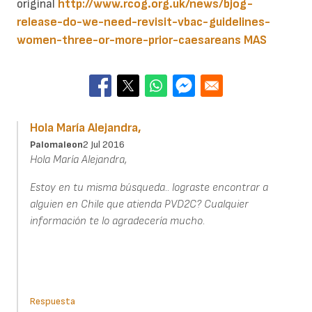
original
http://www.rcog.org.uk/news/bjog-
release-do-we-need-revisit-vbac-guidelines-
women-three-or-more-prior-caesareans
MAS
Hola María Alejandra,
Palomaleon
2 Jul 2016
Hola María Alejandra,
Estoy en tu misma búsqueda.. lograste encontrar a
alguien en Chile que atienda PVD2C? Cualquier
información te lo agradecería mucho.
Respuesta