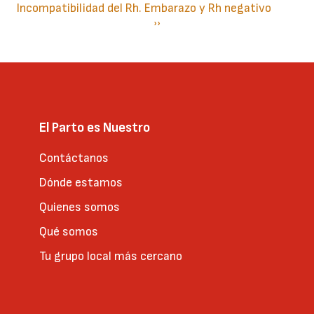
Incompatibilidad del Rh. Embarazo y Rh negativo
Paginación
Siguiente
››
página
El Parto es Nuestro
Contáctanos
Dónde estamos
Quienes somos
Qué somos
Tu grupo local más cercano