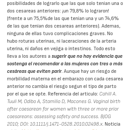
posibilidades de lograrlo que las que solo tenian una o
dos cesareas anteriores: ¡un 79,8% lo lograron!
(frente a un 75,5%de las que tenían una y un 74,6%
de las que tenian dos cesareas anteriores). Ademas,
ninguna de ellas tuvo complicaciones graves. No
hubo roturas uterinas, ni laceraciones de la arteria
uterina, ni daños en vejiga o intestinos. Todo esto
lleva a los autores a
sugerir que no hay evidencia que
sostenga el recomendar a las mujeres con tres o más
cesáreas que eviten parir
. Aunque hay un riesgo de
morbilidad materna en el embarazo con cada cesarea
anterior no cambia el riesgo segun el tipo de parto
por el que se opte. Referencia del articulo:
Cahill A.
Tuuli M, Odibo A, Stamilio D, Macones G. Vaginal birth
after caesarean for women with three or more prior
caesareans: assessing safety and success. BJOG
2010; DOI: 10.1111/j.1471-0528.2010.02498.x.
Noticia