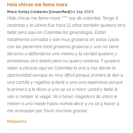
Hola chicas me llamo mara
Mara Yurley Calderón (unverified)
14 Sep 2023
Hola chicas me llamo mara *** soy de colombia. Tengo 3
cesáreas y la última fue hace 11 años también quisiera otro
bebé pero aquí en Colombia los ginecólogos. Están
totalmente cerrados y son muy groseros en estos casos
con las pacientes total groseros groseros y uno no tiene
derecho a defenderse uno mismo y la verdad quisiera y
anhelamos otro bebito pero no quiero cesárea. Y quisiera
saber q clínicas aquí en Colombia lo aria q nos dieran la
oportunidad aunque es muy díficil porque primero le dan a
uno cartilla y regaños q darle a uno una esperanza porque
lo primero q le dicen a uno se va a morir usted y bebé le
van a romper la vejiga. Va a tener rasgadura de útero le
meten a uno miedo hasta nomás decir y no se q hacer q
me aconsejan por favor muchas gracias
Respuesta