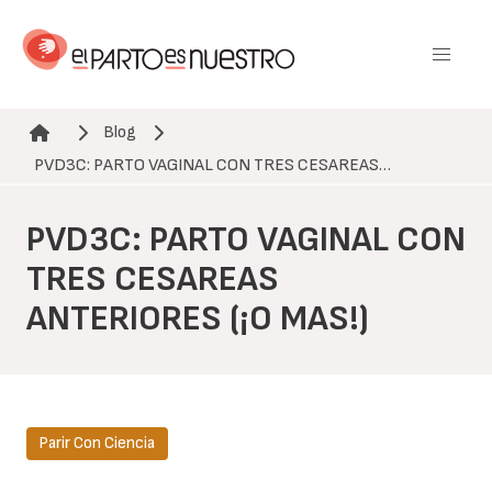
Pasar
al
contenido
principal
Blog
Ruta de navegación
PVD3C: PARTO VAGINAL CON TRES CESAREAS…
PVD3C: PARTO VAGINAL CON
TRES CESAREAS
ANTERIORES (¡O MAS!)
Parir Con Ciencia