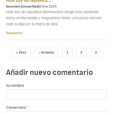
Hola soy de republica…
Anoniem (unverified)
3 Ene 2025
Hola soy de republica dominocana tengo tres cestarías
estoy embarazada y megustaria tener uno parto normal
todo lo dejo en la mano de dios
Respuesta
Paginación
« First
‹ Anterior
1
2
3
Primera página
Página anterior
Page
Page
Página act
Añadir nuevo comentario
Su nombre
Comentario
*