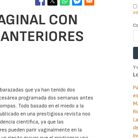
co
VAGINAL CON
Co
 ANTERIORES
Y 
L
Pa
mbarazadas que ya han tenido dos
e
a cesárea programada dos semanas antes
M
trompas. Todo basado en el miedo a la
Ri
publicado en una prestigiosa revista nos
La
encia cientifica, ya que las
d
res pueden parir vaginalmente en la
In
a un riesgo mayor que el programar una