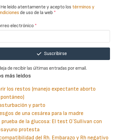
He leído atentamente y acepto los
términos y
ndiciones
de uso de la web
*
rreo electrónico
*
Suscribirse
deja de recibir las últimas entradas por email.
os más leidos
rir los restos (manejo expectante aborto
spontáneo)
asturbación y parto
esgos de una cesárea para la madre
 prueba de la glucosa: El test O´Sullivan con
esayuno protesta
compatibilidad del Rh. Embarazo y Rh negativo