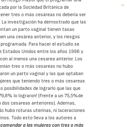
Si
››
P
cada por la Sociedad Británica de
pá
tener tres o más cesáreas no debería ser
. La investigación ha demostrado que las
ntan un parto vaginal tienen tasas
nen una cesárea anterior, y los riesgos
 programada. Para hacer el estudio se
de Estados Unidos entre los años 1996 y
 con al menos una cesarea anterior. Los
tenian tres o más cesareas no hubo
taron un parto vaginal y las que optaban
ujeres que teniendo tres o más cesareas
 posibilidades de lograrlo que las que
 79,8% lo lograron! (frente a un 75,5%de
n dos cesareas anteriores). Ademas,
o hubo roturas uterinas, ni laceraciones
tinos. Todo esto lleva a los autores a
recomendar a las mujeres con tres o más