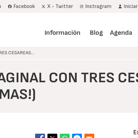
m
Facebook
X - Twitter
Instragram
Inicia
Navegación
principal
Información
Blog
Agenda
TRES CESAREAS…
VAGINAL CON TRES C
MAS!)
E