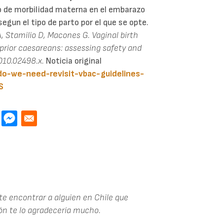
o de morbilidad materna en el embarazo
egun el tipo de parto por el que se opte.
 A, Stamilio D, Macones G. Vaginal birth
prior caesareans: assessing safety and
010.02498.x.
Noticia original
do-we-need-revisit-vbac-guidelines-
S
te encontrar a alguien en Chile que
ón te lo agradecería mucho.