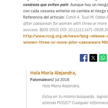
cesáreas que eviten parir
. Aunque hay un riesg
con cada cesarea anterior no cambia el riesgo s
Referencia del articulo:
Cahill A. Tuuli M, Odibo
after caesarean for women with three or more 
success. BJOG 2010; DOI: 10.1111/j.1471-0528.2
http://www.rcog.org.uk/news/bjog-release-
women-three-or-more-prior-caesareans
MA
Hola María Alejandra,
Palomaleon
2 Jul 2016
Hola María Alejandra,
Estoy en tu misma búsqueda.. logras
atienda PVD2C? Cualquier informaci