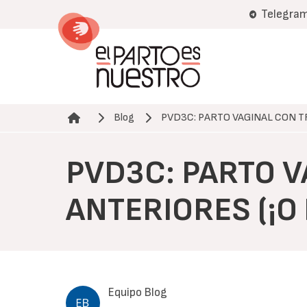
Pasar
Telegra
al
contenido
principal
Blog
PVD3C: PARTO VAGINAL CON 
Ruta de navegación
PVD3C: PARTO 
ANTERIORES (¡O 
Equipo Blog