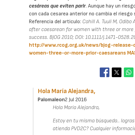
cesáreas que eviten parir
. Aunque hay un riesg
con cada cesarea anterior no cambia el riesgo s
Referencia del articulo:
Cahill A. Tuuli M, Odibo
after caesarean for women with three or more 
success. BJOG 2010; DOI: 10.1111/j.1471-0528.2
http://www.rcog.org.uk/news/bjog-release-
women-three-or-more-prior-caesareans
MA
Hola María Alejandra,
Palomaleon
2 Jul 2016
Hola María Alejandra,
Estoy en tu misma búsqueda.. logras
atienda PVD2C? Cualquier informaci