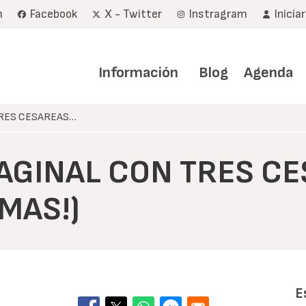
m
Facebook
X - Twitter
Instragram
Inicia
Navegación
principal
Información
Blog
Agenda
TRES CESAREAS…
VAGINAL CON TRES C
MAS!)
E