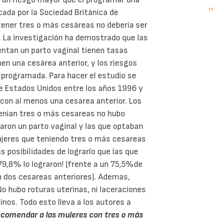
Si
››
P
cada por la Sociedad Británica de
pá
tener tres o más cesáreas no debería ser
. La investigación ha demostrado que las
ntan un parto vaginal tienen tasas
nen una cesárea anterior, y los riesgos
 programada. Para hacer el estudio se
de Estados Unidos entre los años 1996 y
 con al menos una cesarea anterior. Los
tenian tres o más cesareas no hubo
taron un parto vaginal y las que optaban
ujeres que teniendo tres o más cesareas
 posibilidades de lograrlo que las que
 79,8% lo lograron! (frente a un 75,5%de
n dos cesareas anteriores). Ademas,
o hubo roturas uterinas, ni laceraciones
tinos. Todo esto lleva a los autores a
recomendar a las mujeres con tres o más