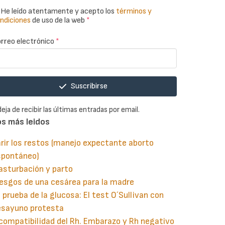
He leído atentamente y acepto los
términos y
ndiciones
de uso de la web
*
rreo electrónico
*
Suscribirse
deja de recibir las últimas entradas por email.
os más leidos
rir los restos (manejo expectante aborto
spontáneo)
asturbación y parto
esgos de una cesárea para la madre
 prueba de la glucosa: El test O´Sullivan con
esayuno protesta
compatibilidad del Rh. Embarazo y Rh negativo