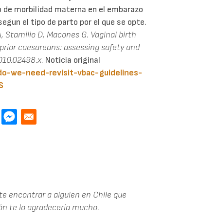
o de morbilidad materna en el embarazo
egun el tipo de parto por el que se opte.
 A, Stamilio D, Macones G. Vaginal birth
prior caesareans: assessing safety and
010.02498.x.
Noticia original
do-we-need-revisit-vbac-guidelines-
S
te encontrar a alguien en Chile que
ón te lo agradecería mucho.