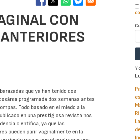
co
VAGINAL CON
Co
 ANTERIORES
Y 
L
Pa
mbarazadas que ya han tenido dos
e
a cesárea programada dos semanas antes
M
trompas. Todo basado en el miedo a la
Ri
publicado en una prestigiosa revista nos
La
encia cientifica, ya que las
d
res pueden parir vaginalmente en la
In
a un riesgo mayor que el programar una