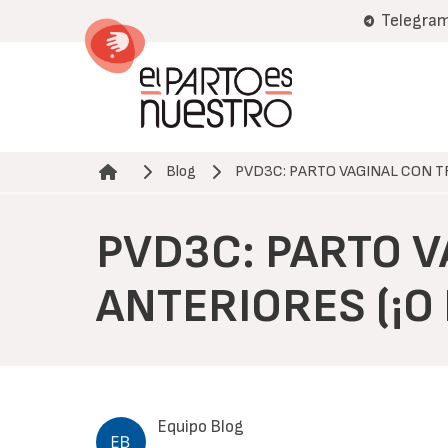
Pasar
Telegra
al
contenido
principal
Blog
PVD3C: PARTO VAGINAL CON 
Ruta de navegación
PVD3C: PARTO 
ANTERIORES (¡O 
Equipo Blog