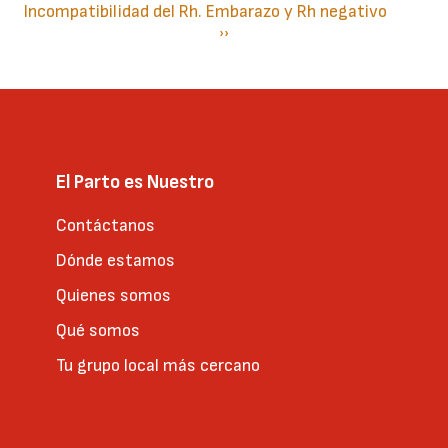
Incompatibilidad del Rh. Embarazo y Rh negativo
Paginación
Siguiente
››
página
El Parto es Nuestro
Contáctanos
Dónde estamos
Quienes somos
Qué somos
Tu grupo local más cercano