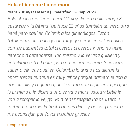
Hola chicas me llamo mara
Mara Yurley Calderón (unverified)
14 Sep 2023
Hola chicas me llamo mara *** soy de colombia. Tengo 3
cesáreas y la última fue hace 11 años también quisiera otro
bebé pero aquí en Colombia los ginecólogos. Están
totalmente cerrados y son muy groseros en estos casos
con las pacientes total groseros groseros y uno no tiene
derecho a defenderse uno mismo y la verdad quisiera y
anhelamos otro bebito pero no quiero cesárea. Y quisiera
saber q clínicas aquí en Colombia lo aria q nos dieran la
oportunidad aunque es muy díficil porque primero le dan a
uno cartilla y regaños q darle a uno una esperanza porque
lo primero q le dicen a uno se va a morir usted y bebé le
van a romper la vejiga. Va a tener rasgadura de útero le
meten a uno miedo hasta nomás decir y no se q hacer q
me aconsejan por favor muchas gracias
Respuesta