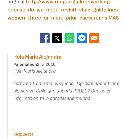
original
http://www.rcog.org.uk/news/bjog-
release-do-we-need-revisit-vbac-guidelines-
women-three-or-more-prior-caesareans
MAS
Hola María Alejandra,
Palomaleon
2 Jul 2016
Hola María Alejandra,
Estoy en tu misma búsqueda.. lograste encontrar a
alguien en Chile que atienda PVD2C? Cualquier
información te lo agradecería mucho.
Respuesta