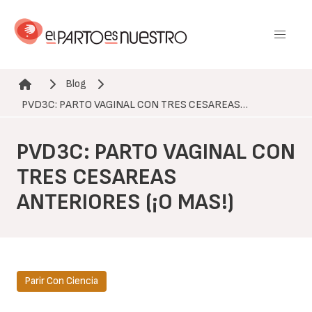
Pasar
al
contenido
principal
Blog
Ruta de navegación
PVD3C: PARTO VAGINAL CON TRES CESAREAS…
PVD3C: PARTO VAGINAL CON
TRES CESAREAS
ANTERIORES (¡O MAS!)
Parir Con Ciencia