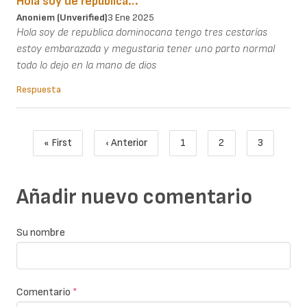
Hola soy de republica…
Anoniem (unverified)
3 Ene 2025
Hola soy de republica dominocana tengo tres cestarías
estoy embarazada y megustaria tener uno parto normal
todo lo dejo en la mano de dios
Respuesta
Paginación
« First
‹ Anterior
1
2
3
Primera página
Página anterior
Page
Page
Página act
Añadir nuevo comentario
Su nombre
Comentario
*