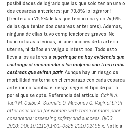
posibilidades de lograrlo que las que solo tenian una o
dos cesareas anteriores: ¡un 79,8% lo lograron!
(frente a un 75,5%de las que tenían una y un 74,6%
de las que tenian dos cesareas anteriores). Ademas,
ninguna de ellas tuvo complicaciones graves. No
hubo roturas uterinas, ni laceraciones de la arteria
uterina, ni daños en vejiga o intestinos. Todo esto
lleva a los autores a
sugerir que no hay evidencia que
sostenga el recomendar a las mujeres con tres o más
cesáreas que eviten parir
. Aunque hay un riesgo de
morbilidad materna en el embarazo con cada cesarea
anterior no cambia el riesgo segun el tipo de parto
por el que se opte. Referencia del articulo:
Cahill A.
Tuuli M, Odibo A, Stamilio D, Macones G. Vaginal birth
after caesarean for women with three or more prior
caesareans: assessing safety and success. BJOG
2010; DOI: 10.1111/j.1471-0528.2010.02498.x.
Noticia