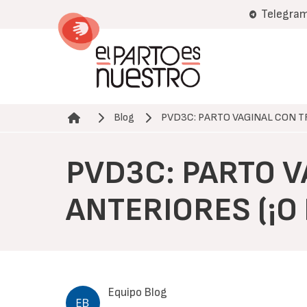
Pasar
Telegra
al
contenido
principal
Blog
PVD3C: PARTO VAGINAL CON 
Ruta de navegación
PVD3C: PARTO 
ANTERIORES (¡O 
Equipo Blog