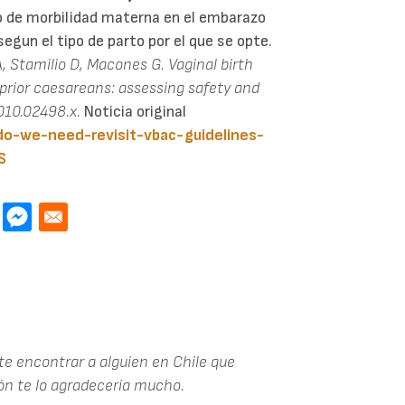
o de morbilidad materna en el embarazo
egun el tipo de parto por el que se opte.
 A, Stamilio D, Macones G. Vaginal birth
prior caesareans: assessing safety and
010.02498.x.
Noticia original
do-we-need-revisit-vbac-guidelines-
S
te encontrar a alguien en Chile que
ón te lo agradecería mucho.