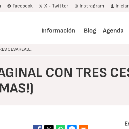
m
Facebook
X - Twitter
Instragram
Inicia
Navegación
principal
Información
Blog
Agenda
TRES CESAREAS…
VAGINAL CON TRES C
MAS!)
E