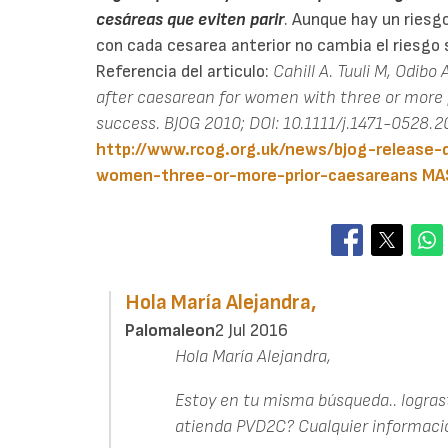
cesáreas que eviten parir
. Aunque hay un riesg
con cada cesarea anterior no cambia el riesgo s
Referencia del articulo:
Cahill A. Tuuli M, Odibo
after caesarean for women with three or more 
success. BJOG 2010; DOI: 10.1111/j.1471-0528.2
http://www.rcog.org.uk/news/bjog-release-
women-three-or-more-prior-caesareans
MA
Hola María Alejandra,
Palomaleon
2 Jul 2016
Hola María Alejandra,
Estoy en tu misma búsqueda.. logras
atienda PVD2C? Cualquier informaci