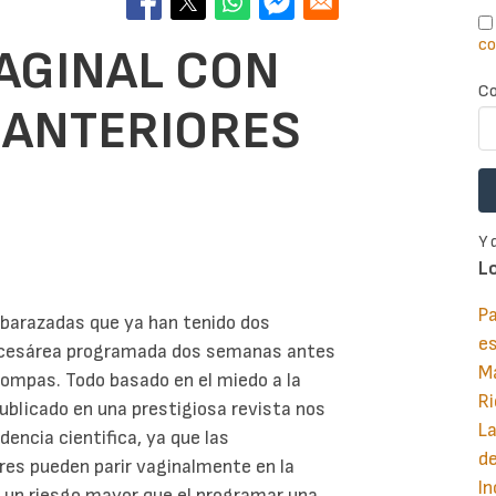
co
VAGINAL CON
Co
 ANTERIORES
Y 
L
Pa
mbarazadas que ya han tenido dos
e
a cesárea programada dos semanas antes
M
trompas. Todo basado en el miedo a la
Ri
publicado en una prestigiosa revista nos
La
encia cientifica, ya que las
d
res pueden parir vaginalmente en la
In
a un riesgo mayor que el programar una