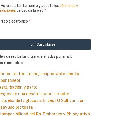
He leído atentamente y acepto los
términos y
ndiciones
de uso de la web
*
rreo electrónico
*
Suscribirse
deja de recibir las últimas entradas por email.
os más leidos
rir los restos (manejo expectante aborto
spontáneo)
asturbación y parto
esgos de una cesárea para la madre
 prueba de la glucosa: El test O´Sullivan con
esayuno protesta
compatibilidad del Rh. Embarazo y Rh negativo