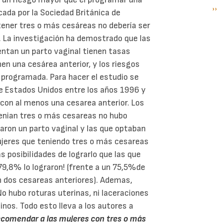
Si
››
P
cada por la Sociedad Británica de
pá
tener tres o más cesáreas no debería ser
. La investigación ha demostrado que las
ntan un parto vaginal tienen tasas
nen una cesárea anterior, y los riesgos
 programada. Para hacer el estudio se
de Estados Unidos entre los años 1996 y
 con al menos una cesarea anterior. Los
tenian tres o más cesareas no hubo
taron un parto vaginal y las que optaban
ujeres que teniendo tres o más cesareas
 posibilidades de lograrlo que las que
 79,8% lo lograron! (frente a un 75,5%de
n dos cesareas anteriores). Ademas,
o hubo roturas uterinas, ni laceraciones
tinos. Todo esto lleva a los autores a
recomendar a las mujeres con tres o más