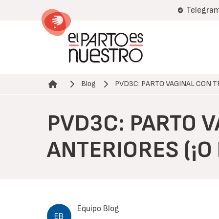
Pasar
Telegra
al
contenido
principal
Blog
PVD3C: PARTO VAGINAL CON 
Ruta de navegación
PVD3C: PARTO 
ANTERIORES (¡O 
Equipo Blog