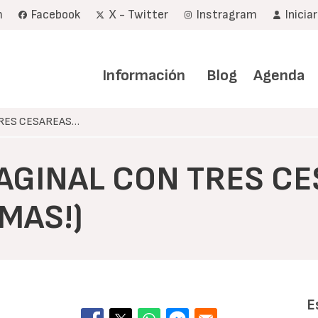
m
Facebook
X - Twitter
Instragram
Inicia
Navegación
principal
Información
Blog
Agenda
TRES CESAREAS…
VAGINAL CON TRES C
MAS!)
E