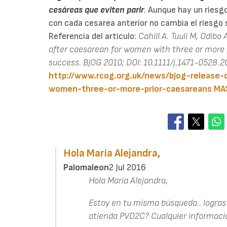
cesáreas que eviten parir
. Aunque hay un riesg
con cada cesarea anterior no cambia el riesgo s
Referencia del articulo:
Cahill A. Tuuli M, Odibo
after caesarean for women with three or more 
success. BJOG 2010; DOI: 10.1111/j.1471-0528.2
http://www.rcog.org.uk/news/bjog-release-
women-three-or-more-prior-caesareans
MA
Hola María Alejandra,
Palomaleon
2 Jul 2016
Hola María Alejandra,
Estoy en tu misma búsqueda.. logras
atienda PVD2C? Cualquier informaci