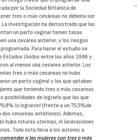
Si
››
P
cada por la Sociedad Británica de
pá
tener tres o más cesáreas no debería ser
. La investigación ha demostrado que las
ntan un parto vaginal tienen tasas
nen una cesárea anterior, y los riesgos
 programada. Para hacer el estudio se
de Estados Unidos entre los años 1996 y
 con al menos una cesarea anterior. Los
tenian tres o más cesareas no hubo
taron un parto vaginal y las que optaban
ujeres que teniendo tres o más cesareas
 posibilidades de lograrlo que las que
 79,8% lo lograron! (frente a un 75,5%de
n dos cesareas anteriores). Ademas,
o hubo roturas uterinas, ni laceraciones
tinos. Todo esto lleva a los autores a
recomendar a las mujeres con tres o más