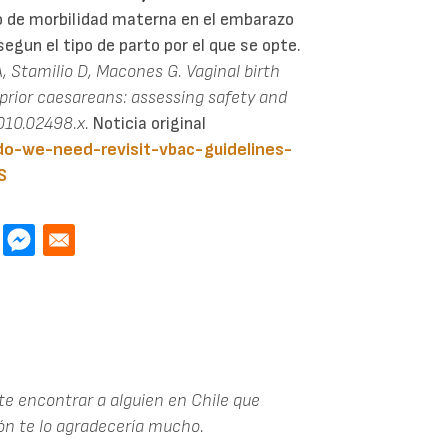
o de morbilidad materna en el embarazo
egun el tipo de parto por el que se opte.
 A, Stamilio D, Macones G. Vaginal birth
prior caesareans: assessing safety and
010.02498.x.
Noticia original
do-we-need-revisit-vbac-guidelines-
S
te encontrar a alguien en Chile que
ón te lo agradecería mucho.