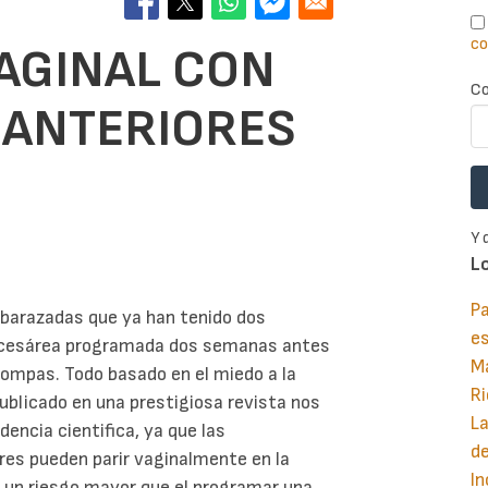
co
VAGINAL CON
Co
 ANTERIORES
Y 
L
Pa
mbarazadas que ya han tenido dos
e
a cesárea programada dos semanas antes
M
trompas. Todo basado en el miedo a la
Ri
publicado en una prestigiosa revista nos
La
encia cientifica, ya que las
d
res pueden parir vaginalmente en la
In
a un riesgo mayor que el programar una