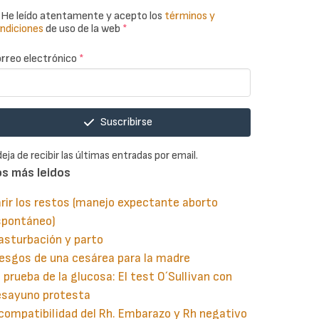
He leído atentamente y acepto los
términos y
ndiciones
de uso de la web
*
rreo electrónico
*
Suscribirse
deja de recibir las últimas entradas por email.
os más leidos
rir los restos (manejo expectante aborto
spontáneo)
asturbación y parto
esgos de una cesárea para la madre
 prueba de la glucosa: El test O´Sullivan con
esayuno protesta
compatibilidad del Rh. Embarazo y Rh negativo