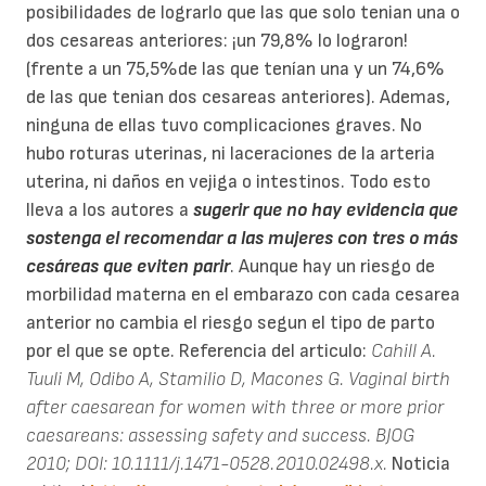
posibilidades de lograrlo que las que solo tenian una o
dos cesareas anteriores: ¡un 79,8% lo lograron!
(frente a un 75,5%de las que tenían una y un 74,6%
de las que tenian dos cesareas anteriores). Ademas,
ninguna de ellas tuvo complicaciones graves. No
hubo roturas uterinas, ni laceraciones de la arteria
uterina, ni daños en vejiga o intestinos. Todo esto
lleva a los autores a
sugerir que no hay evidencia que
sostenga el recomendar a las mujeres con tres o más
cesáreas que eviten parir
. Aunque hay un riesgo de
morbilidad materna en el embarazo con cada cesarea
anterior no cambia el riesgo segun el tipo de parto
por el que se opte. Referencia del articulo:
Cahill A.
Tuuli M, Odibo A, Stamilio D, Macones G. Vaginal birth
after caesarean for women with three or more prior
caesareans: assessing safety and success. BJOG
2010; DOI: 10.1111/j.1471-0528.2010.02498.x.
Noticia