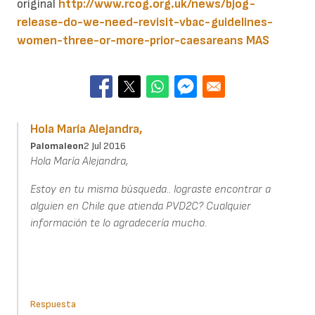
original
http://www.rcog.org.uk/news/bjog-
release-do-we-need-revisit-vbac-guidelines-
women-three-or-more-prior-caesareans
MAS
Hola María Alejandra,
Palomaleon
2 Jul 2016
Hola María Alejandra,
Estoy en tu misma búsqueda.. lograste encontrar a
alguien en Chile que atienda PVD2C? Cualquier
información te lo agradecería mucho.
Respuesta