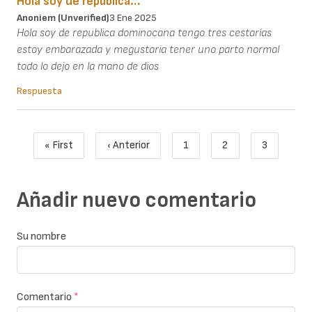
Hola soy de republica…
Anoniem (unverified)
3 Ene 2025
Hola soy de republica dominocana tengo tres cestarías
estoy embarazada y megustaria tener uno parto normal
todo lo dejo en la mano de dios
Respuesta
Paginación
« First
‹ Anterior
1
2
3
Primera página
Página anterior
Page
Page
Página act
Añadir nuevo comentario
Su nombre
Comentario
*