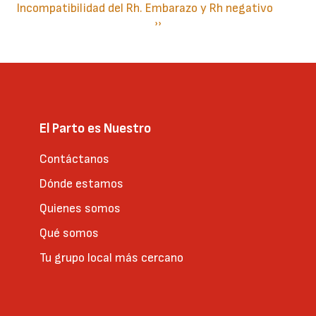
Incompatibilidad del Rh. Embarazo y Rh negativo
Paginación
Siguiente
››
página
El Parto es Nuestro
Contáctanos
Dónde estamos
Quienes somos
Qué somos
Tu grupo local más cercano