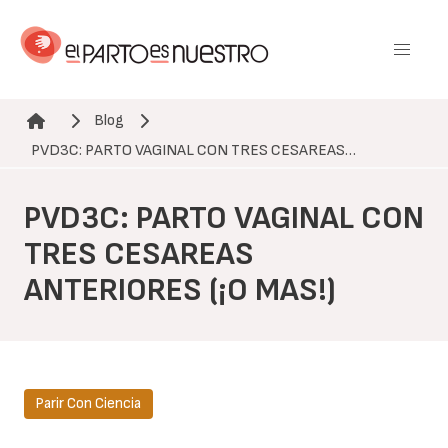
Pasar
al
contenido
principal
Blog
Ruta de navegación
PVD3C: PARTO VAGINAL CON TRES CESAREAS…
PVD3C: PARTO VAGINAL CON
TRES CESAREAS
ANTERIORES (¡O MAS!)
Parir Con Ciencia