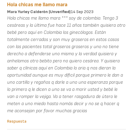
Hola chicas me llamo mara
Mara Yurley Calderón (unverified)
14 Sep 2023
Hola chicas me llamo mara *** soy de colombia. Tengo 3
cesáreas y la última fue hace 11 años también quisiera otro
bebé pero aquí en Colombia los ginecólogos. Están
totalmente cerrados y son muy groseros en estos casos
con las pacientes total groseros groseros y uno no tiene
derecho a defenderse uno mismo y la verdad quisiera y
anhelamos otro bebito pero no quiero cesárea. Y quisiera
saber q clínicas aquí en Colombia lo aria q nos dieran la
oportunidad aunque es muy díficil porque primero le dan a
uno cartilla y regaños q darle a uno una esperanza porque
lo primero q le dicen a uno se va a morir usted y bebé le
van a romper la vejiga. Va a tener rasgadura de útero le
meten a uno miedo hasta nomás decir y no se q hacer q
me aconsejan por favor muchas gracias
Respuesta