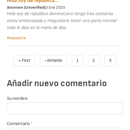
Hola soy de republica…
Anoniem (unverified)
3 Ene 2025
Hola soy de republica dominocana tengo tres cestarías
estoy embarazada y megustaria tener uno parto normal
todo lo dejo en la mano de dios
Respuesta
Paginación
« First
‹ Anterior
1
2
3
Primera página
Página anterior
Page
Page
Página act
Añadir nuevo comentario
Su nombre
Comentario
*