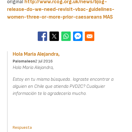
original
http://www.rcog.org.uk/news/bjog-
release-do-we-need-revisit-vbac-guidelines-
women-three-or-more-prior-caesareans
MAS
Hola María Alejandra,
Palomaleon
2 Jul 2016
Hola María Alejandra,
Estoy en tu misma búsqueda.. lograste encontrar a
alguien en Chile que atienda PVD2C? Cualquier
información te lo agradecería mucho.
Respuesta