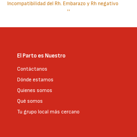
Incompatibilidad del Rh. Embarazo y Rh negativo
Paginación
Siguiente
››
página
El Parto es Nuestro
Contáctanos
Dónde estamos
Quienes somos
Qué somos
Tu grupo local más cercano