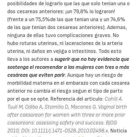
posibilidades de lograrlo que las que solo tenian una o
dos cesareas anteriores: ¡un 79,8% lo lograron!
(frente a un 75,5%de las que tenían una y un 74,6%
de las que tenian dos cesareas anteriores). Ademas,
ninguna de ellas tuvo complicaciones graves. No
hubo roturas uterinas, ni laceraciones de la arteria
uterina, ni daños en vejiga o intestinos. Todo esto
lleva a los autores a
sugerir que no hay evidencia que
sostenga el recomendar a las mujeres con tres o más
cesáreas que eviten parir
. Aunque hay un riesgo de
morbilidad materna en el embarazo con cada cesarea
anterior no cambia el riesgo segun el tipo de parto
por el que se opte. Referencia del articulo:
Cahill A.
Tuuli M, Odibo A, Stamilio D, Macones G. Vaginal birth
after caesarean for women with three or more prior
caesareans: assessing safety and success. BJOG
2010; DOI: 10.1111/j.1471-0528.2010.02498.x.
Noticia