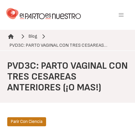
Pasar
al
contenido
principal
Blog
Ruta de navegación
PVD3C: PARTO VAGINAL CON TRES CESAREAS…
PVD3C: PARTO VAGINAL CON
TRES CESAREAS
ANTERIORES (¡O MAS!)
Parir Con Ciencia