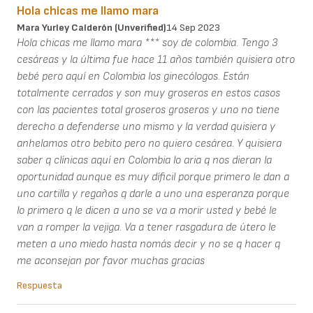
Hola chicas me llamo mara
Mara Yurley Calderón (unverified)
14 Sep 2023
Hola chicas me llamo mara *** soy de colombia. Tengo 3
cesáreas y la última fue hace 11 años también quisiera otro
bebé pero aquí en Colombia los ginecólogos. Están
totalmente cerrados y son muy groseros en estos casos
con las pacientes total groseros groseros y uno no tiene
derecho a defenderse uno mismo y la verdad quisiera y
anhelamos otro bebito pero no quiero cesárea. Y quisiera
saber q clínicas aquí en Colombia lo aria q nos dieran la
oportunidad aunque es muy díficil porque primero le dan a
uno cartilla y regaños q darle a uno una esperanza porque
lo primero q le dicen a uno se va a morir usted y bebé le
van a romper la vejiga. Va a tener rasgadura de útero le
meten a uno miedo hasta nomás decir y no se q hacer q
me aconsejan por favor muchas gracias
Respuesta