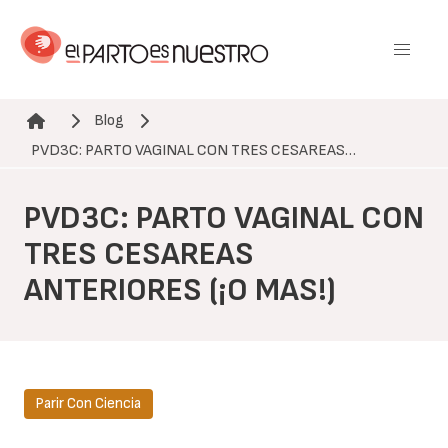
Pasar
al
contenido
principal
Blog
Ruta de navegación
PVD3C: PARTO VAGINAL CON TRES CESAREAS…
PVD3C: PARTO VAGINAL CON
TRES CESAREAS
ANTERIORES (¡O MAS!)
Parir Con Ciencia