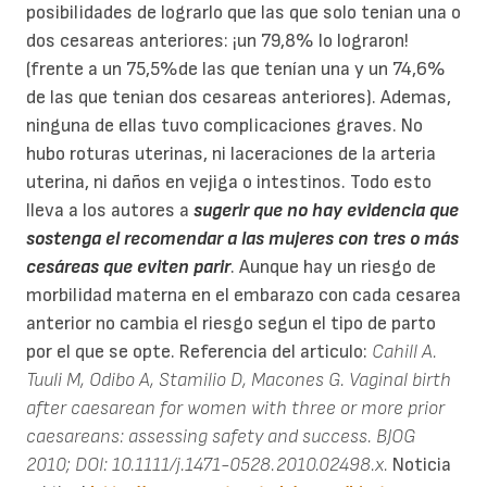
posibilidades de lograrlo que las que solo tenian una o
dos cesareas anteriores: ¡un 79,8% lo lograron!
(frente a un 75,5%de las que tenían una y un 74,6%
de las que tenian dos cesareas anteriores). Ademas,
ninguna de ellas tuvo complicaciones graves. No
hubo roturas uterinas, ni laceraciones de la arteria
uterina, ni daños en vejiga o intestinos. Todo esto
lleva a los autores a
sugerir que no hay evidencia que
sostenga el recomendar a las mujeres con tres o más
cesáreas que eviten parir
. Aunque hay un riesgo de
morbilidad materna en el embarazo con cada cesarea
anterior no cambia el riesgo segun el tipo de parto
por el que se opte. Referencia del articulo:
Cahill A.
Tuuli M, Odibo A, Stamilio D, Macones G. Vaginal birth
after caesarean for women with three or more prior
caesareans: assessing safety and success. BJOG
2010; DOI: 10.1111/j.1471-0528.2010.02498.x.
Noticia