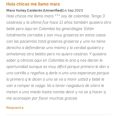
Hola chicas me llamo mara
Mara Yurley Calderón (unverified)
14 Sep 2023
Hola chicas me llamo mara *** soy de colombia. Tengo 3
cesáreas y la última fue hace 11 años también quisiera otro
bebé pero aquí en Colombia los ginecólogos. Están
totalmente cerrados y son muy groseros en estos casos
con las pacientes total groseros groseros y uno no tiene
derecho a defenderse uno mismo y la verdad quisiera y
anhelamos otro bebito pero no quiero cesárea. Y quisiera
saber q clínicas aquí en Colombia lo aria q nos dieran la
oportunidad aunque es muy díficil porque primero le dan a
uno cartilla y regaños q darle a uno una esperanza porque
lo primero q le dicen a uno se va a morir usted y bebé le
van a romper la vejiga. Va a tener rasgadura de útero le
meten a uno miedo hasta nomás decir y no se q hacer q
me aconsejan por favor muchas gracias
Respuesta