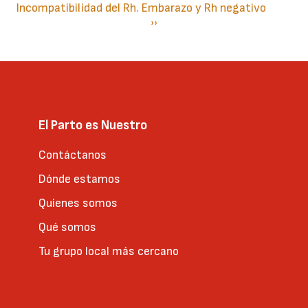
Incompatibilidad del Rh. Embarazo y Rh negativo
Paginación
Siguiente
››
página
El Parto es Nuestro
Contáctanos
Dónde estamos
Quienes somos
Qué somos
Tu grupo local más cercano