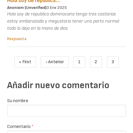
Hola soy de republica…
Anoniem (unverified)
3 Ene 2025
Hola soy de republica dominocana tengo tres cestarías
estoy embarazada y megustaria tener uno parto normal
todo lo dejo en la mano de dios
Respuesta
Paginación
« First
‹ Anterior
1
2
3
Primera página
Página anterior
Page
Page
Página act
Añadir nuevo comentario
Su nombre
Comentario
*