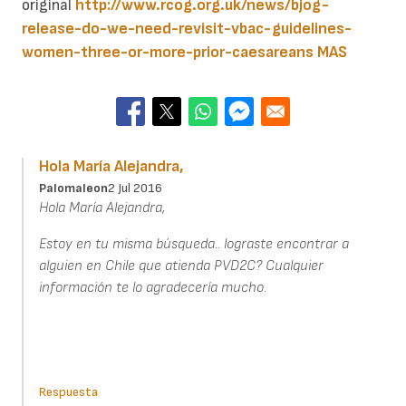
original
http://www.rcog.org.uk/news/bjog-
release-do-we-need-revisit-vbac-guidelines-
women-three-or-more-prior-caesareans
MAS
Hola María Alejandra,
Palomaleon
2 Jul 2016
Hola María Alejandra,
Estoy en tu misma búsqueda.. lograste encontrar a
alguien en Chile que atienda PVD2C? Cualquier
información te lo agradecería mucho.
Respuesta