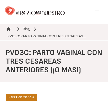
Pasar
al
contenido
principal
Blog
Ruta de navegación
PVD3C: PARTO VAGINAL CON TRES CESAREAS…
PVD3C: PARTO VAGINAL CON
TRES CESAREAS
ANTERIORES (¡O MAS!)
Parir Con Ciencia