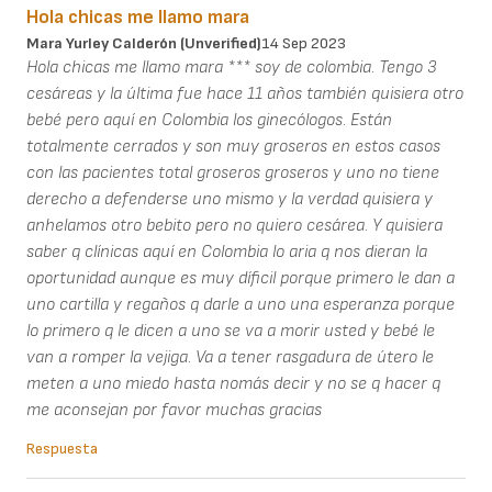
Hola chicas me llamo mara
Mara Yurley Calderón (unverified)
14 Sep 2023
Hola chicas me llamo mara *** soy de colombia. Tengo 3
cesáreas y la última fue hace 11 años también quisiera otro
bebé pero aquí en Colombia los ginecólogos. Están
totalmente cerrados y son muy groseros en estos casos
con las pacientes total groseros groseros y uno no tiene
derecho a defenderse uno mismo y la verdad quisiera y
anhelamos otro bebito pero no quiero cesárea. Y quisiera
saber q clínicas aquí en Colombia lo aria q nos dieran la
oportunidad aunque es muy díficil porque primero le dan a
uno cartilla y regaños q darle a uno una esperanza porque
lo primero q le dicen a uno se va a morir usted y bebé le
van a romper la vejiga. Va a tener rasgadura de útero le
meten a uno miedo hasta nomás decir y no se q hacer q
me aconsejan por favor muchas gracias
Respuesta