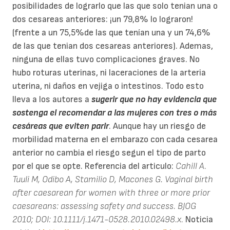
posibilidades de lograrlo que las que solo tenian una o
dos cesareas anteriores: ¡un 79,8% lo lograron!
(frente a un 75,5%de las que tenían una y un 74,6%
de las que tenian dos cesareas anteriores). Ademas,
ninguna de ellas tuvo complicaciones graves. No
hubo roturas uterinas, ni laceraciones de la arteria
uterina, ni daños en vejiga o intestinos. Todo esto
lleva a los autores a
sugerir que no hay evidencia que
sostenga el recomendar a las mujeres con tres o más
cesáreas que eviten parir
. Aunque hay un riesgo de
morbilidad materna en el embarazo con cada cesarea
anterior no cambia el riesgo segun el tipo de parto
por el que se opte. Referencia del articulo:
Cahill A.
Tuuli M, Odibo A, Stamilio D, Macones G. Vaginal birth
after caesarean for women with three or more prior
caesareans: assessing safety and success. BJOG
2010; DOI: 10.1111/j.1471-0528.2010.02498.x.
Noticia