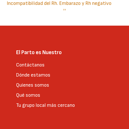
Incompatibilidad del Rh. Embarazo y Rh negativo
Paginación
Siguiente
››
página
El Parto es Nuestro
Contáctanos
Dónde estamos
Quienes somos
Qué somos
Tu grupo local más cercano