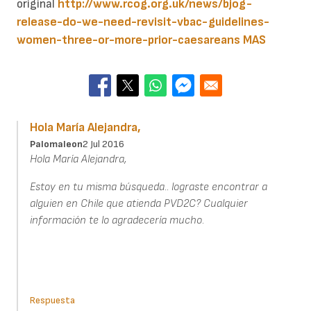
original
http://www.rcog.org.uk/news/bjog-
release-do-we-need-revisit-vbac-guidelines-
women-three-or-more-prior-caesareans
MAS
Hola María Alejandra,
Palomaleon
2 Jul 2016
Hola María Alejandra,
Estoy en tu misma búsqueda.. lograste encontrar a
alguien en Chile que atienda PVD2C? Cualquier
información te lo agradecería mucho.
Respuesta