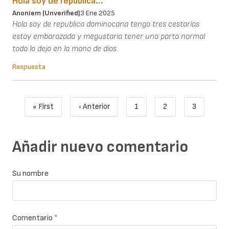
Hola soy de republica…
Anoniem (unverified)
3 Ene 2025
Hola soy de republica dominocana tengo tres cestarías
estoy embarazada y megustaria tener uno parto normal
todo lo dejo en la mano de dios
Respuesta
Paginación
« First
‹ Anterior
1
2
3
Primera página
Página anterior
Page
Page
Página act
Añadir nuevo comentario
Su nombre
Comentario
*