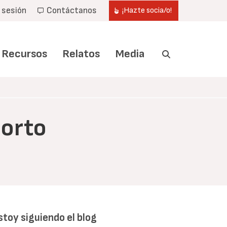
r sesión
Contáctanos
¡Hazte socia/o!
Recursos
Relatos
Media
borto
stoy siguiendo el blog