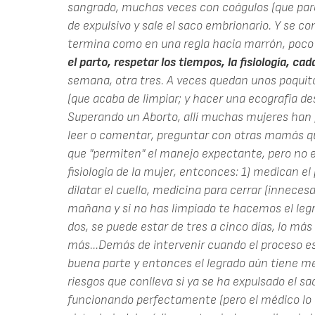
sangrado, muchas veces con coágulos (que par
de expulsivo y sale el saco embrionario. Y se c
termina como en una regla hacia marrón, poc
el parto, respetar los tiempos, la fisiología, cad
semana, otra tres. A veces quedan unos poquito
(que acaba de limpiar; y hacer una ecografía d
Superando un Aborto, allí muchas mujeres han 
leer o comentar, preguntar con otras mamás qu
que "permiten" el manejo expectante, pero no e
fisiologia de la mujer, entconces: 1) medican e
dilatar el cuello, medicina para cerrar (innecesa
mañana y si no has limpiado te hacemos el legrad
dos, se puede estar de tres a cinco días, lo má
más...Demás de intervenir cuando el proceso es
buena parte y entonces el legrado aún tiene men
riesgos que conlleva si ya se ha expulsado el sa
funcionando perfectamente (pero el médico lo 