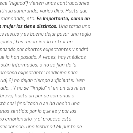
ece "hígado") vienen unas contracciones
ontinua sangrando, varios días. Hasta que
o manchado, etc.
Es importante, como en
a mujer los tiene distintos.
Una tarda una
s restos y es bueno dejar pasar una regla
espués.) Les recomiendo entrar en
pasado por abortos expectantes y podrá
e lo han pasado. A veces, hay médicos
stán informados, o no se fian de la
l proceso expectante: medicina para
ria) 2) no dejan tiempo suficiente: "ven
o... Y no se "limpia" ni en un día ni en
s breve, hasta un par de semanas o
tá casi finalizado o se ha hecho una
os sentido; por lo que es y por los
co embrionario, y el proceso está
desconoce, una lástima!) Mi punto de