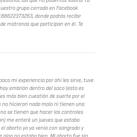
ofesional, así que no podemos valorar tu
nuestro grupo cerrado en Facebook
88622373263, donde podrás recibir
de matronas que participan en él. Te
oco mi experiencia por ahí les sirve, tuve
ay embrión dentro del saco (esto es
es más bien cuestión de suerte por el
 no hicieron nada malo ni tienen una
 no se tienen que hacer los controles
ón) me enteré un jueves que estaba
l aborto yo ya venía con sangrado y
algo no estaba bien. Mi aborto fue sin