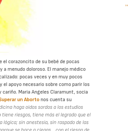
Si
››
P
pá
e el corazoncito de su bebé de pocas
 y a menudo doloroso. El manejo médico
icalizado: pocas veces y en muy pocos
y el apoyo necesario sobre como parir los
y cariño. Maria Angeles Claramunt, socia
Superar un Aborto
nos cuenta su
dicina haga oidos sordos a los estudios
o tiene riesgos, tiene más el legrado que el
a lógica; sin anestesia, sin raspado de las
porque se hace a ciegas... con el riesgo de