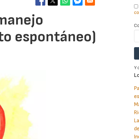
co
(manejo
Co
to espontáneo)
Y 
L
Pa
e
M
Ri
La
d
In