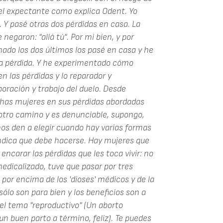
el expectante como explica Odent. Yo
. Y pasé otras dos pérdidas en casa. La
garon: "allá tú". Por mi bien, y por
mado los dos últimos los pasé en casa y he
una pérdida. Y he experimentado cómo
n las pérdidas y lo reparador y
oración y trabajo del duelo. Desde
as mujeres en sus pérdidas abordadas
otro camino y es denunciable, supongo,
s den a elegir cuando hay varias formas
indica que debe hacerse. Hay mujeres que
encarar las pérdidas que les toca vivir: no
edicalizado, tuve que pasar por tres
 por encima de los 'dioses' médicos y de la
sólo son para bien y los beneficios son a
 el tema "reproductivo" (Un aborto
n buen parto a término, feliz). Te puedes