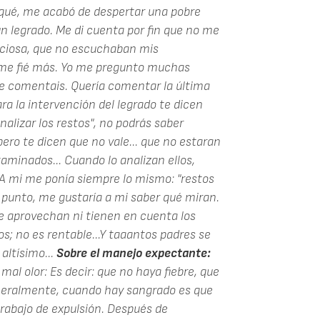
rqué, me acabó de despertar una pobre
n legrado. Me di cuenta por fin que no me
nciosa, que no escuchaban mis
 me fié más. Yo me pregunto muchas
que comentais. Quería comentar la última
ara la intervención del legrado te dicen
alizar los restos", no podrás saber
pero te dicen que no vale... que no estaran
aminados... Cuando lo analizan ellos,
 A mi me ponía siempre lo mismo: "restos
 punto, me gustaría a mi saber qué miran.
e aprovechan ni tienen en cuenta los
s; no es rentable...Y taaantos padres se
altísimo...
Sobre el manejo expectante:
al olor: Es decir: que no haya fiebre, que
eneralmente, cuando hay sangrado es que
trabajo de expulsión. Después de