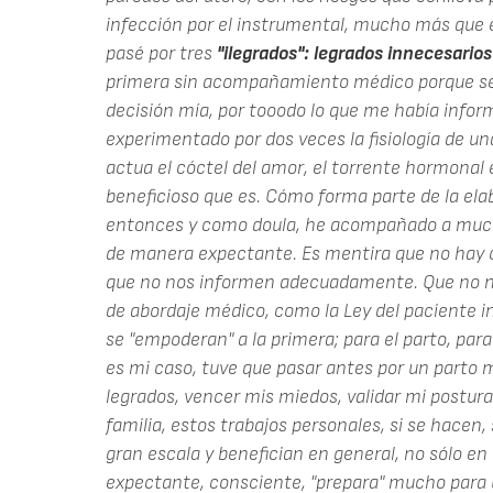
infección por el instrumental, mucho más que 
pasé por tres
"ilegrados": legrados innecesarios
primera sin acompañamiento médico porque se ne
decisión mía, por tooodo lo que me había infor
experimentado por dos veces la fisiología de 
actua el cóctel del amor, el torrente hormonal e
beneficioso que es. Cómo forma parte de la elab
entonces y como doula, he acompañado a much
de manera expectante. Es mentira que no hay 
que no nos informen adecuadamente. Que no no
de abordaje médico, como la Ley del paciente 
se "empoderan" a la primera; para el parto, para 
es mi caso, tuve que pasar antes por un parto m
legrados, vencer mis miedos, validar mi postura
familia, estos trabajos personales, si se hacen, 
gran escala y benefician en general, no sólo en
expectante, consciente, "prepara" mucho para u