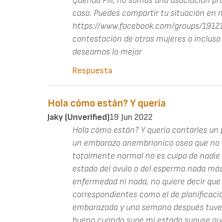
Querida Pili, no somos una asociación pr
caso. Puedes compartir tu situación en 
https://www.facebook.com/groups/19121
contestación de otras mujeres o incluso 
deseamos lo mejor
Respuesta
Hola cómo están? Y quería
Jaky (unverified)
19 Jun 2022
Hola cómo están? Y quería contarles un p
un embarazo anembrionico osea que no h
totalmente normal no es culpa de nadie 
estado del óvulo o del esperma nada más
enfermedad ni nada, no quiere decir que
correspondientes como el de planificaci
embarazada y una semana después tuve e
bueno cuando supe mi estado supuse que 