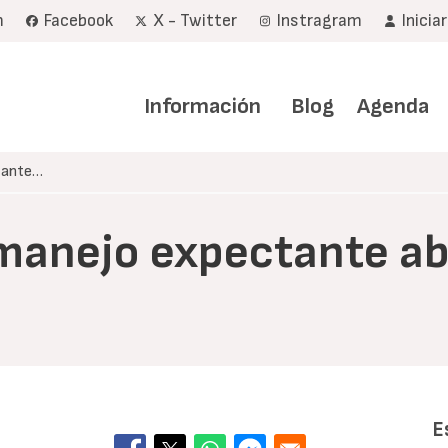
m
Facebook
X - Twitter
Instragram
Inicia
Navegación
principal
Información
Blog
Agenda
ctante…
 (manejo expectante a
E