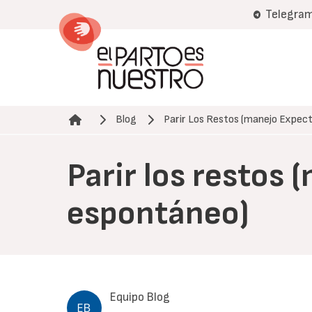
Pasar
Telegra
al
contenido
principal
Blog
Parir Los Restos (manejo Expe
Ruta de navegación
Parir los restos
espontáneo)
Equipo Blog