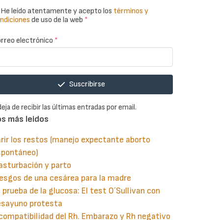
He leído atentamente y acepto los
términos y
ndiciones
de uso de la web
*
rreo electrónico
*
Suscribirse
deja de recibir las últimas entradas por email.
os más leidos
rir los restos (manejo expectante aborto
spontáneo)
asturbación y parto
esgos de una cesárea para la madre
 prueba de la glucosa: El test O´Sullivan con
esayuno protesta
compatibilidad del Rh. Embarazo y Rh negativo