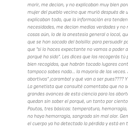
morir, me decían, y no explicaban muy bien po
mujer del pueblo vecino que murió después de u
explicaban todo, que la información era tende
necesidades, me decían medias verdades y no
cosas aún, lo de la anestesia general o local, 
que se han sacado del bolsillo: para persuadir p
que "si lo haces expectante no vamos a poder an
porqué ha sido". Les dices que los recogerás tú 
bien recogidos, que habrán tocado lugares cont
tampoco sabes nada... la mayoría de las veces.
abortivos" ¡caramba! y qué van a ser pues???? Y
La genetista que consulté comentaba que no s
grandes avances de esta ciencia para los aborto
quedan sin saber el porqué, un tanto por ciento 
Pautas, tres básicas: temperatura, hemorragia, m
no haya hemorragia, sangrado sin mal olor. G
el cuerpo ya ha detectado la pérdida y está en 