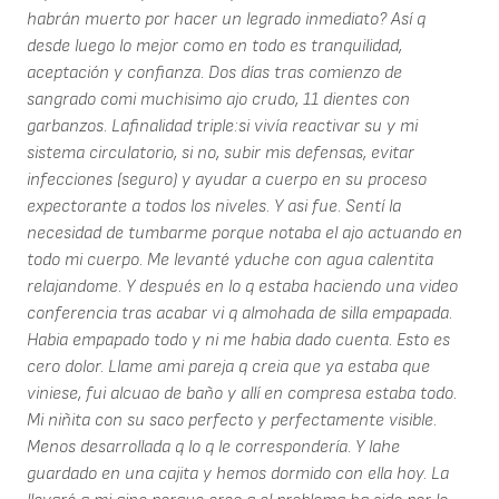
habrán muerto por hacer un legrado inmediato? Así q
desde luego lo mejor como en todo es tranquilidad,
aceptación y confianza. Dos días tras comienzo de
sangrado comi muchisimo ajo crudo, 11 dientes con
garbanzos. Lafinalidad triple:si vivía reactivar su y mi
sistema circulatorio, si no, subir mis defensas, evitar
infecciones (seguro) y ayudar a cuerpo en su proceso
expectorante a todos los niveles. Y asi fue. Sentí la
necesidad de tumbarme porque notaba el ajo actuando en
todo mi cuerpo. Me levanté yduche con agua calentita
relajandome. Y después en lo q estaba haciendo una video
conferencia tras acabar vi q almohada de silla empapada.
Habia empapado todo y ni me habia dado cuenta. Esto es
cero dolor. Llame ami pareja q creia que ya estaba que
viniese, fui alcuao de baño y allí en compresa estaba todo.
Mi niñita con su saco perfecto y perfectamente visible.
Menos desarrollada q lo q le correspondería. Y lahe
guardado en una cajita y hemos dormido con ella hoy. La