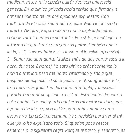
medicamentos, ni la opción quirúrgica con anestesia
general. En la clínica privada había tenido que firmar un
consentimiento de las dos opciones expuestas. Con
multitud de efectos secundarios, esterilidad e incluso la
muerte. Ningún profesional me había explicado cómo
sobrellevar el manejo expectante. Eso sí, la ginecóloga me
informó de que fuera a urgencias (como también había
leído) si: 1- Tienes fiebre. 2- Huele mal (posible infección).
3- Sangrado abundante (utilizar más de dos compresas a la
hora, durante 2 horas). Yo esto último prácticamente lo
había cumplido, pero me había informado y sabía que
después de expulsar el saco gestacional, sangría durante
una hora más (más líquido, como una regla) y después
pararía, a menor sangrado. Y así fue. Esto acaba de ocurrir
está noche. Por eso quería contaros mi historial. Para que
ayude a decidir a quien esté con muchas dudas como
estuve yo. La próxima semana iré a revisión para ver si mi
cuerpo lo ha expulsado todo. Si quedan poco restos,
esperaré a la siguiente regla. Porque el parto, y el aborto, es