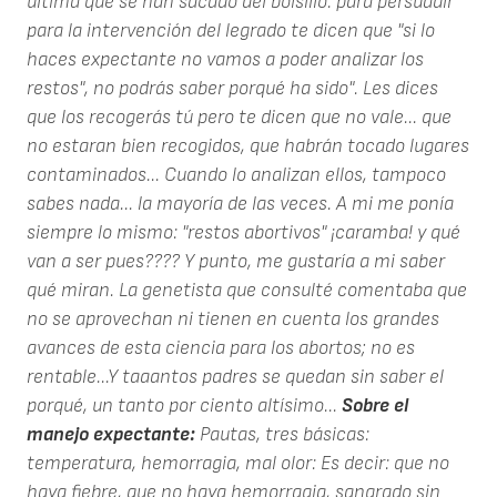
última que se han sacado del bolsillo: para persuadir
para la intervención del legrado te dicen que "si lo
haces expectante no vamos a poder analizar los
restos", no podrás saber porqué ha sido". Les dices
que los recogerás tú pero te dicen que no vale... que
no estaran bien recogidos, que habrán tocado lugares
contaminados... Cuando lo analizan ellos, tampoco
sabes nada... la mayoría de las veces. A mi me ponía
siempre lo mismo: "restos abortivos" ¡caramba! y qué
van a ser pues???? Y punto, me gustaría a mi saber
qué miran. La genetista que consulté comentaba que
no se aprovechan ni tienen en cuenta los grandes
avances de esta ciencia para los abortos; no es
rentable...Y taaantos padres se quedan sin saber el
porqué, un tanto por ciento altísimo...
Sobre el
manejo expectante:
Pautas, tres básicas:
temperatura, hemorragia, mal olor: Es decir: que no
haya fiebre, que no haya hemorragia, sangrado sin