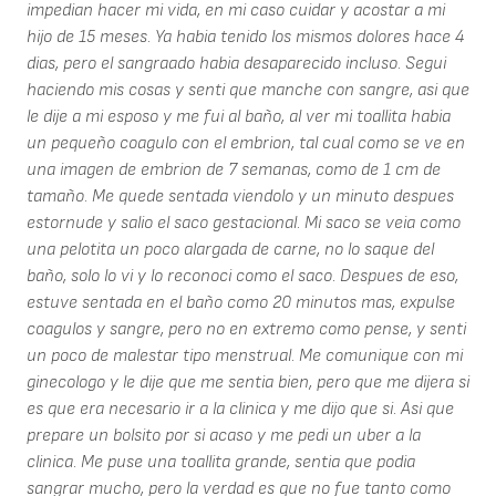
impedian hacer mi vida, en mi caso cuidar y acostar a mi
hijo de 15 meses. Ya habia tenido los mismos dolores hace 4
dias, pero el sangraado habia desaparecido incluso. Segui
haciendo mis cosas y senti que manche con sangre, asi que
le dije a mi esposo y me fui al baño, al ver mi toallita habia
un pequeño coagulo con el embrion, tal cual como se ve en
una imagen de embrion de 7 semanas, como de 1 cm de
tamaño. Me quede sentada viendolo y un minuto despues
estornude y salio el saco gestacional. Mi saco se veia como
una pelotita un poco alargada de carne, no lo saque del
baño, solo lo vi y lo reconoci como el saco. Despues de eso,
estuve sentada en el baño como 20 minutos mas, expulse
coagulos y sangre, pero no en extremo como pense, y senti
un poco de malestar tipo menstrual. Me comunique con mi
ginecologo y le dije que me sentia bien, pero que me dijera si
es que era necesario ir a la clinica y me dijo que si. Asi que
prepare un bolsito por si acaso y me pedi un uber a la
clinica. Me puse una toallita grande, sentia que podia
sangrar mucho, pero la verdad es que no fue tanto como