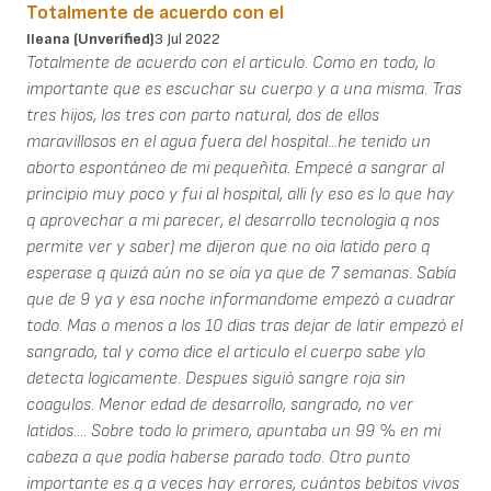
Totalmente de acuerdo con el
Ileana (unverified)
3 Jul 2022
Totalmente de acuerdo con el articulo. Como en todo, lo
importante que es escuchar su cuerpo y a una misma. Tras
tres hijos, los tres con parto natural, dos de ellos
maravillosos en el agua fuera del hospital...he tenido un
aborto espontáneo de mi pequeñita. Empecé a sangrar al
principio muy poco y fui al hospital, alli (y eso es lo que hay
q aprovechar a mi parecer, el desarrollo tecnologia q nos
permite ver y saber) me dijeron que no oia latido pero q
esperase q quizá aún no se oía ya que de 7 semanas. Sabía
que de 9 ya y esa noche informandome empezó a cuadrar
todo. Mas o menos a los 10 dias tras dejar de latir empezó el
sangrado, tal y como dice el articulo el cuerpo sabe ylo
detecta logicamente. Despues siguió sangre roja sin
coagulos. Menor edad de desarrollo, sangrado, no ver
latidos.... Sobre todo lo primero, apuntaba un 99 % en mi
cabeza a que podía haberse parado todo. Otro punto
importante es q a veces hay errores, cuántos bebitos vivos