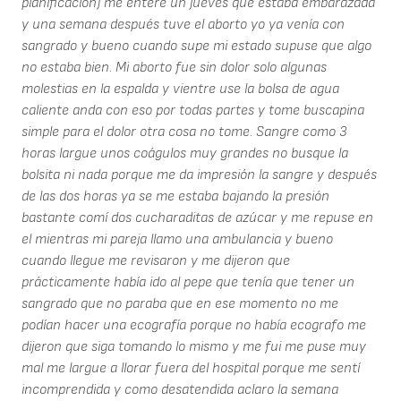
planificación) me enteré un jueves que estaba embarazada
y una semana después tuve el aborto yo ya venía con
sangrado y bueno cuando supe mi estado supuse que algo
no estaba bien. Mi aborto fue sin dolor solo algunas
molestias en la espalda y vientre use la bolsa de agua
caliente anda con eso por todas partes y tome buscapina
simple para el dolor otra cosa no tome. Sangre como 3
horas largue unos coágulos muy grandes no busque la
bolsita ni nada porque me da impresión la sangre y después
de las dos horas ya se me estaba bajando la presión
bastante comí dos cucharaditas de azúcar y me repuse en
el mientras mi pareja llamo una ambulancia y bueno
cuando llegue me revisaron y me dijeron que
prácticamente había ido al pepe que tenía que tener un
sangrado que no paraba que en ese momento no me
podían hacer una ecografía porque no había ecografo me
dijeron que siga tomando lo mismo y me fui me puse muy
mal me largue a llorar fuera del hospital porque me sentí
incomprendida y como desatendida aclaro la semana