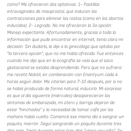
cómo? Me ofrecieron dos optativas: 1- Pastillas
intravaginales de misoprostol, que inducen las
contracciones para eliminar los restos (como en los abortos
inducidos). 2- Legrado. No me ofrecieron la 3a opción:
Manejo expectante. Afortunadamente, gracias a toda la
información que pude encontrar en internet, tenía clara mi
decisión. Sin dudarlo, le dije a la ginecóloga que optaba por
"la tercera opción", que no me había ofrecido. Fue entonces
cuando me dijo que en la ecografía se veía que el saco
gestacional se estaba desprendiendo. Pero que no sufriera:
me recetó Nolotil, en combinación con Enantyum cada 4
horas según dolor. Me citarían para 7-10 después, por si no
se había producido de forma natural, inducirlo. Mi sorpresa
es que al día siguiente (miércoles) desaparecieron los
síntomas de embarazada, mi útero y barriga dejaron de
estar "hinchados" y la necesidad de tomar café por las
mañana había vuelto. Comencé ese mismo día a sangrar un
poquito, marrón. Seguí sangrando un poquito durante tres
días más. Sentí durante estos tres días "útero revuelto". Se