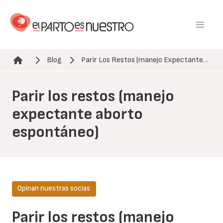
Pasar
al
contenido
principal
Blog
Parir Los Restos (manejo Expectante…
Ruta de navegación
Parir los restos (manejo
expectante aborto
espontáneo)
Opinan nuestras socias
Parir los restos (manejo