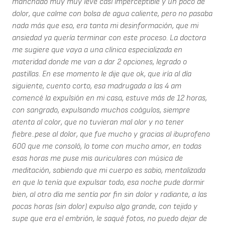
manchado muy muy leve casi imperceptible y un poco de
dolor, que calme con bolsa de agua caliente, pero no pasaba
nada más que eso, era tanta mi desinformación, que mi
ansiedad ya quería terminar con este proceso. La doctora
me sugiere que vaya a una clínica especializada en
materidad donde me van a dar 2 opciones, legrado o
pastillas. En ese momento le dije que ok, que iría al día
siguiente, cuento corto, esa madrugada a las 4 am
comencé la expulsión en mi casa, estuve más de 12 horas,
con sangrado, expulsando muchos coágulos, siempre
atenta al color, que no tuvieran mal olor y no tener
fiebre..pese al dolor, que fue mucho y gracias al ibuprofeno
600 que me consoló, lo tome con mucho amor, en todas
esas horas me puse mis auriculares con música de
meditación, sabiendo que mi cuerpo es sabio, mentalizada
en que lo tenía que expulsar todo, esa noche pude dormir
bien, al otro día me sentía por fin sin dolor y radiante, a las
pocas horas (sin dolor) expulso algo grande, con tejido y
supe que era el embrión, le saqué fotos, no puedo dejar de