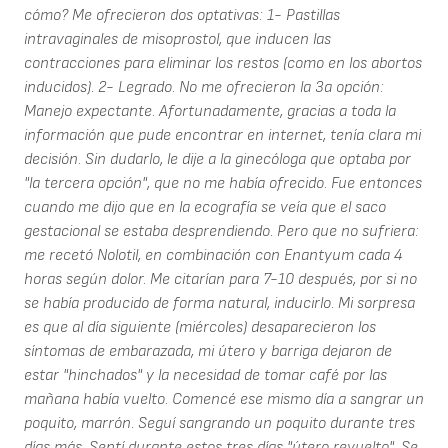
cómo? Me ofrecieron dos optativas: 1- Pastillas
intravaginales de misoprostol, que inducen las
contracciones para eliminar los restos (como en los abortos
inducidos). 2- Legrado. No me ofrecieron la 3a opción:
Manejo expectante. Afortunadamente, gracias a toda la
información que pude encontrar en internet, tenía clara mi
decisión. Sin dudarlo, le dije a la ginecóloga que optaba por
"la tercera opción", que no me había ofrecido. Fue entonces
cuando me dijo que en la ecografía se veía que el saco
gestacional se estaba desprendiendo. Pero que no sufriera:
me recetó Nolotil, en combinación con Enantyum cada 4
horas según dolor. Me citarían para 7-10 después, por si no
se había producido de forma natural, inducirlo. Mi sorpresa
es que al día siguiente (miércoles) desaparecieron los
síntomas de embarazada, mi útero y barriga dejaron de
estar "hinchados" y la necesidad de tomar café por las
mañana había vuelto. Comencé ese mismo día a sangrar un
poquito, marrón. Seguí sangrando un poquito durante tres
días más. Sentí durante estos tres días "útero revuelto". Se