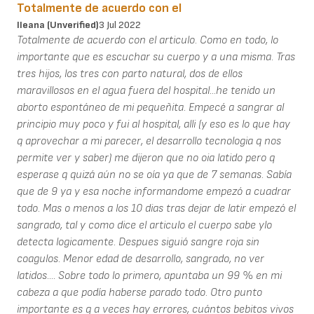
Totalmente de acuerdo con el
Ileana (unverified)
3 Jul 2022
Totalmente de acuerdo con el articulo. Como en todo, lo
importante que es escuchar su cuerpo y a una misma. Tras
tres hijos, los tres con parto natural, dos de ellos
maravillosos en el agua fuera del hospital...he tenido un
aborto espontáneo de mi pequeñita. Empecé a sangrar al
principio muy poco y fui al hospital, alli (y eso es lo que hay
q aprovechar a mi parecer, el desarrollo tecnologia q nos
permite ver y saber) me dijeron que no oia latido pero q
esperase q quizá aún no se oía ya que de 7 semanas. Sabía
que de 9 ya y esa noche informandome empezó a cuadrar
todo. Mas o menos a los 10 dias tras dejar de latir empezó el
sangrado, tal y como dice el articulo el cuerpo sabe ylo
detecta logicamente. Despues siguió sangre roja sin
coagulos. Menor edad de desarrollo, sangrado, no ver
latidos.... Sobre todo lo primero, apuntaba un 99 % en mi
cabeza a que podía haberse parado todo. Otro punto
importante es q a veces hay errores, cuántos bebitos vivos