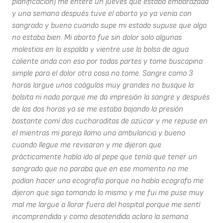
planificación) me enteré un jueves que estaba embarazada
y una semana después tuve el aborto yo ya venía con
sangrado y bueno cuando supe mi estado supuse que algo
no estaba bien. Mi aborto fue sin dolor solo algunas
molestias en la espalda y vientre use la bolsa de agua
caliente anda con eso por todas partes y tome buscapina
simple para el dolor otra cosa no tome. Sangre como 3
horas largue unos coágulos muy grandes no busque la
bolsita ni nada porque me da impresión la sangre y después
de las dos horas ya se me estaba bajando la presión
bastante comí dos cucharaditas de azúcar y me repuse en
el mientras mi pareja llamo una ambulancia y bueno
cuando llegue me revisaron y me dijeron que
prácticamente había ido al pepe que tenía que tener un
sangrado que no paraba que en ese momento no me
podían hacer una ecografía porque no había ecografo me
dijeron que siga tomando lo mismo y me fui me puse muy
mal me largue a llorar fuera del hospital porque me sentí
incomprendida y como desatendida aclaro la semana