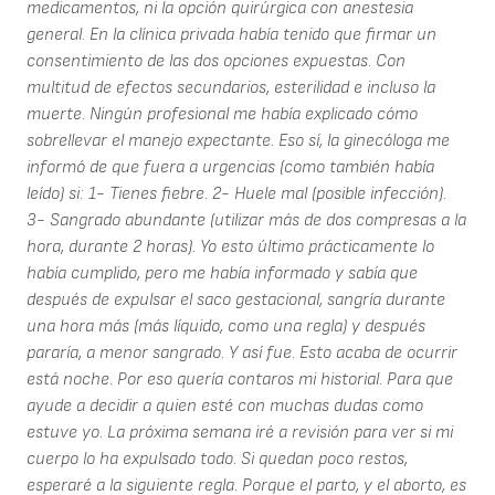
medicamentos, ni la opción quirúrgica con anestesia
general. En la clínica privada había tenido que firmar un
consentimiento de las dos opciones expuestas. Con
multitud de efectos secundarios, esterilidad e incluso la
muerte. Ningún profesional me había explicado cómo
sobrellevar el manejo expectante. Eso sí, la ginecóloga me
informó de que fuera a urgencias (como también había
leído) si: 1- Tienes fiebre. 2- Huele mal (posible infección).
3- Sangrado abundante (utilizar más de dos compresas a la
hora, durante 2 horas). Yo esto último prácticamente lo
había cumplido, pero me había informado y sabía que
después de expulsar el saco gestacional, sangría durante
una hora más (más líquido, como una regla) y después
pararía, a menor sangrado. Y así fue. Esto acaba de ocurrir
está noche. Por eso quería contaros mi historial. Para que
ayude a decidir a quien esté con muchas dudas como
estuve yo. La próxima semana iré a revisión para ver si mi
cuerpo lo ha expulsado todo. Si quedan poco restos,
esperaré a la siguiente regla. Porque el parto, y el aborto, es