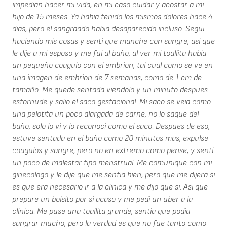
impedian hacer mi vida, en mi caso cuidar y acostar a mi
hijo de 15 meses. Ya habia tenido los mismos dolores hace 4
dias, pero el sangraado habia desaparecido incluso. Segui
haciendo mis cosas y senti que manche con sangre, asi que
le dije a mi esposo y me fui al baño, al ver mi toallita habia
un pequeño coagulo con el embrion, tal cual como se ve en
una imagen de embrion de 7 semanas, como de 1 cm de
tamaño. Me quede sentada viendolo y un minuto despues
estornude y salio el saco gestacional. Mi saco se veia como
una pelotita un poco alargada de carne, no lo saque del
baño, solo lo vi y lo reconoci como el saco. Despues de eso,
estuve sentada en el baño como 20 minutos mas, expulse
coagulos y sangre, pero no en extremo como pense, y senti
un poco de malestar tipo menstrual. Me comunique con mi
ginecologo y le dije que me sentia bien, pero que me dijera si
es que era necesario ir a la clinica y me dijo que si. Asi que
prepare un bolsito por si acaso y me pedi un uber a la
clinica. Me puse una toallita grande, sentia que podia
sangrar mucho, pero la verdad es que no fue tanto como