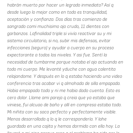
habrán muerto por hacer un legrado inmediato? Así q
desde luego lo mejor como en todo es tranquilidad,
aceptación y confianza. Dos días tras comienzo de
sangrado comi muchisimo ajo crudo, 11 dientes con
garbanzos. Lafinalidad triple:si vivía reactivar su y mi
sistema circulatorio, si no, subir mis defensas, evitar
infecciones (seguro) y ayudar a cuerpo en su proceso
expectorante a todos los niveles. Y asi fue. Sentí la
necesidad de tumbarme porque notaba el ajo actuando en
todo mi cuerpo. Me levanté yduche con agua calentita
relajandome. Y después en lo q estaba haciendo una video
conferencia tras acabar vi q almohada de silla empapada.
Habia empapado todo y ni me habia dado cuenta. Esto es
cero dolor. Llame ami pareja q creia que ya estaba que
viniese, fui alcuao de baño y allí en compresa estaba todo.
Mi niñita con su saco perfecto y perfectamente visible.
Menos desarrollada q lo q le correspondería. Y lahe
guardado en una cajita y hemos dormido con ella hoy. La