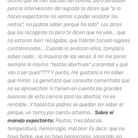
última que se han sacado del bolsillo: para persuadir
para la intervención del legrado te dicen que "si lo
haces expectante no vamos a poder analizar los
restos", no podrás saber porqué ha sido". Les dices
que los recogerás tú pero te dicen que no vale... que
no estaran bien recogidos, que habrán tocado lugares
contaminados... Cuando lo analizan ellos, tampoco
sabes nada... la mayoría de las veces. A mi me ponía
siempre lo mismo: "restos abortivos" ¡caramba! y qué
van a ser pues???? Y punto, me gustaría a mi saber
qué miran. La genetista que consulté comentaba que
no se aprovechan ni tienen en cuenta los grandes
avances de esta ciencia para los abortos; no es
rentable...Y taaantos padres se quedan sin saber el
porqué, un tanto por ciento altísimo...
Sobre el
manejo expectante:
Pautas, tres básicas:
temperatura, hemorragia, mal olor: Es decir: que no
haya fiebre, que no haya hemorragia, sangrado sin