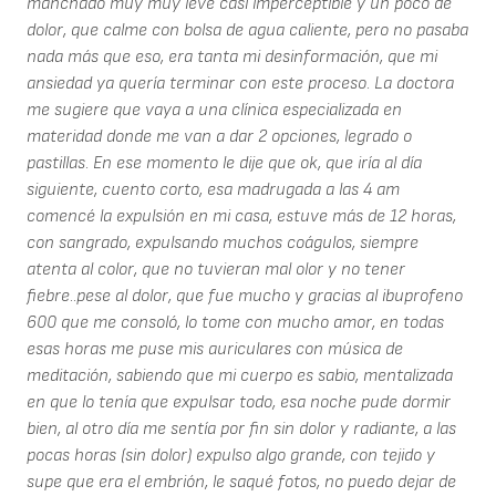
manchado muy muy leve casi imperceptible y un poco de
dolor, que calme con bolsa de agua caliente, pero no pasaba
nada más que eso, era tanta mi desinformación, que mi
ansiedad ya quería terminar con este proceso. La doctora
me sugiere que vaya a una clínica especializada en
materidad donde me van a dar 2 opciones, legrado o
pastillas. En ese momento le dije que ok, que iría al día
siguiente, cuento corto, esa madrugada a las 4 am
comencé la expulsión en mi casa, estuve más de 12 horas,
con sangrado, expulsando muchos coágulos, siempre
atenta al color, que no tuvieran mal olor y no tener
fiebre..pese al dolor, que fue mucho y gracias al ibuprofeno
600 que me consoló, lo tome con mucho amor, en todas
esas horas me puse mis auriculares con música de
meditación, sabiendo que mi cuerpo es sabio, mentalizada
en que lo tenía que expulsar todo, esa noche pude dormir
bien, al otro día me sentía por fin sin dolor y radiante, a las
pocas horas (sin dolor) expulso algo grande, con tejido y
supe que era el embrión, le saqué fotos, no puedo dejar de