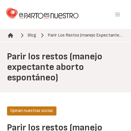
Pasar
al
contenido
principal
Blog
Parir Los Restos (manejo Expectante…
Ruta de navegación
Parir los restos (manejo
expectante aborto
espontáneo)
Opinan nuestras socias
Parir los restos (manejo