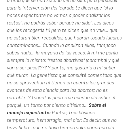
última que se han sacado del bolsillo: para persuadir
para la intervención del legrado te dicen que "si lo
haces expectante no vamos a poder analizar los
restos", no podrás saber porqué ha sido". Les dices
que los recogerás tú pero te dicen que no vale... que
no estaran bien recogidos, que habrán tocado lugares
contaminados... Cuando lo analizan ellos, tampoco
sabes nada... la mayoría de las veces. A mi me ponía
siempre lo mismo: "restos abortivos" ¡caramba! y qué
van a ser pues???? Y punto, me gustaría a mi saber
qué miran. La genetista que consulté comentaba que
no se aprovechan ni tienen en cuenta los grandes
avances de esta ciencia para los abortos; no es
rentable...Y taaantos padres se quedan sin saber el
porqué, un tanto por ciento altísimo...
Sobre el
manejo expectante:
Pautas, tres básicas:
temperatura, hemorragia, mal olor: Es decir: que no
haya fiebre, que no haya hemorragia, sangrado sin