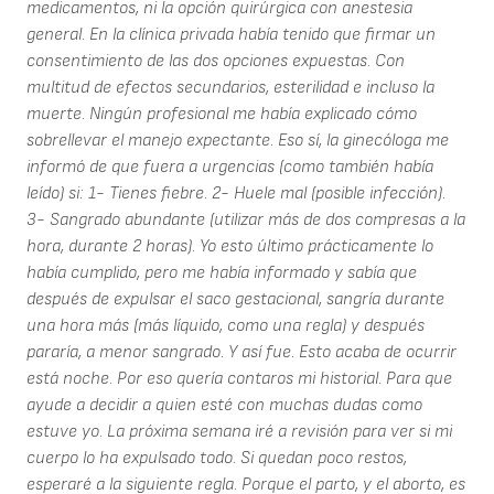
medicamentos, ni la opción quirúrgica con anestesia
general. En la clínica privada había tenido que firmar un
consentimiento de las dos opciones expuestas. Con
multitud de efectos secundarios, esterilidad e incluso la
muerte. Ningún profesional me había explicado cómo
sobrellevar el manejo expectante. Eso sí, la ginecóloga me
informó de que fuera a urgencias (como también había
leído) si: 1- Tienes fiebre. 2- Huele mal (posible infección).
3- Sangrado abundante (utilizar más de dos compresas a la
hora, durante 2 horas). Yo esto último prácticamente lo
había cumplido, pero me había informado y sabía que
después de expulsar el saco gestacional, sangría durante
una hora más (más líquido, como una regla) y después
pararía, a menor sangrado. Y así fue. Esto acaba de ocurrir
está noche. Por eso quería contaros mi historial. Para que
ayude a decidir a quien esté con muchas dudas como
estuve yo. La próxima semana iré a revisión para ver si mi
cuerpo lo ha expulsado todo. Si quedan poco restos,
esperaré a la siguiente regla. Porque el parto, y el aborto, es