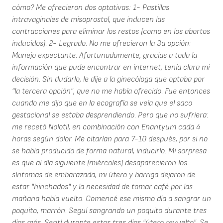
cómo? Me ofrecieron dos optativas: 1- Pastillas
intravaginales de misoprostol, que inducen las
contracciones para eliminar los restos (como en los abortos
inducidos). 2- Legrado. No me ofrecieron la 3a opción:
Manejo expectante. Afortunadamente, gracias a toda la
información que pude encontrar en internet, tenía clara mi
decisión. Sin dudarlo, le dije a la ginecóloga que optaba por
"la tercera opción", que no me había ofrecido. Fue entonces
cuando me dijo que en la ecografía se veía que el saco
gestacional se estaba desprendiendo. Pero que no sufriera:
me recetó Nolotil, en combinación con Enantyum cada 4
horas según dolor. Me citarían para 7-10 después, por si no
se había producido de forma natural, inducirlo. Mi sorpresa
es que al día siguiente (miércoles) desaparecieron los
síntomas de embarazada, mi útero y barriga dejaron de
estar "hinchados" y la necesidad de tomar café por las
mañana había vuelto. Comencé ese mismo día a sangrar un
poquito, marrón. Seguí sangrando un poquito durante tres
días más. Sentí durante estos tres días "útero revuelto". Se