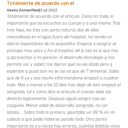
Totalmente de acuerdo con el
Ileana (unverified)
3 Jul 2022
Totalmente de acuerdo con el articulo. Como en todo, lo
importante que es escuchar su cuerpo y a una misma. Tras
tres hijos, los tres con parto natural, dos de ellos
maravillosos en el agua fuera del hospital...he tenido un
aborto espontáneo de mi pequeñita. Empecé a sangrar al
principio muy poco y fui al hospital, alli (y eso es lo que hay
q aprovechar a mi parecer, el desarrollo tecnologia q nos
permite ver y saber) me dijeron que no oia latido pero q
esperase q quizá aún no se oía ya que de 7 semanas. Sabía
que de 9 ya y esa noche informandome empezó a cuadrar
todo. Mas o menos a los 10 dias tras dejar de latir empezó el
sangrado, tal y como dice el articulo el cuerpo sabe ylo
detecta logicamente. Despues siguió sangre roja sin
coagulos. Menor edad de desarrollo, sangrado, no ver
latidos.... Sobre todo lo primero, apuntaba un 99 % en mi
cabeza a que podía haberse parado todo. Otro punto
importante es q a veces hay errores, cuántos bebitos vivos