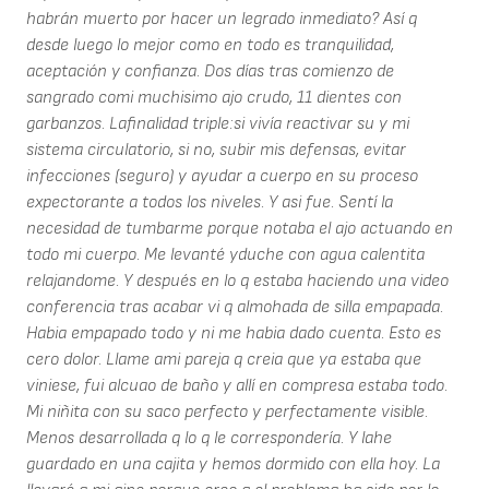
habrán muerto por hacer un legrado inmediato? Así q
desde luego lo mejor como en todo es tranquilidad,
aceptación y confianza. Dos días tras comienzo de
sangrado comi muchisimo ajo crudo, 11 dientes con
garbanzos. Lafinalidad triple:si vivía reactivar su y mi
sistema circulatorio, si no, subir mis defensas, evitar
infecciones (seguro) y ayudar a cuerpo en su proceso
expectorante a todos los niveles. Y asi fue. Sentí la
necesidad de tumbarme porque notaba el ajo actuando en
todo mi cuerpo. Me levanté yduche con agua calentita
relajandome. Y después en lo q estaba haciendo una video
conferencia tras acabar vi q almohada de silla empapada.
Habia empapado todo y ni me habia dado cuenta. Esto es
cero dolor. Llame ami pareja q creia que ya estaba que
viniese, fui alcuao de baño y allí en compresa estaba todo.
Mi niñita con su saco perfecto y perfectamente visible.
Menos desarrollada q lo q le correspondería. Y lahe
guardado en una cajita y hemos dormido con ella hoy. La