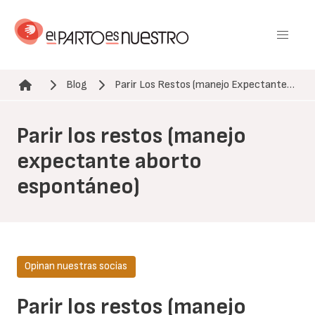
Pasar
al
contenido
principal
Blog
Parir Los Restos (manejo Expectante…
Ruta de navegación
Parir los restos (manejo
expectante aborto
espontáneo)
Opinan nuestras socias
Parir los restos (manejo