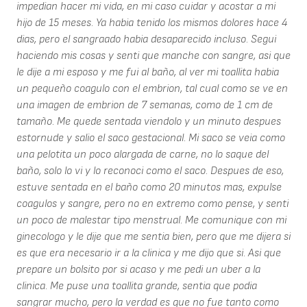
impedian hacer mi vida, en mi caso cuidar y acostar a mi
hijo de 15 meses. Ya habia tenido los mismos dolores hace 4
dias, pero el sangraado habia desaparecido incluso. Segui
haciendo mis cosas y senti que manche con sangre, asi que
le dije a mi esposo y me fui al baño, al ver mi toallita habia
un pequeño coagulo con el embrion, tal cual como se ve en
una imagen de embrion de 7 semanas, como de 1 cm de
tamaño. Me quede sentada viendolo y un minuto despues
estornude y salio el saco gestacional. Mi saco se veia como
una pelotita un poco alargada de carne, no lo saque del
baño, solo lo vi y lo reconoci como el saco. Despues de eso,
estuve sentada en el baño como 20 minutos mas, expulse
coagulos y sangre, pero no en extremo como pense, y senti
un poco de malestar tipo menstrual. Me comunique con mi
ginecologo y le dije que me sentia bien, pero que me dijera si
es que era necesario ir a la clinica y me dijo que si. Asi que
prepare un bolsito por si acaso y me pedi un uber a la
clinica. Me puse una toallita grande, sentia que podia
sangrar mucho, pero la verdad es que no fue tanto como