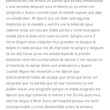
planificación) me enteré un jueves que estaba embarazada
y una semana después tuve el aborto yo ya venía con
sangrado y bueno cuando supe mi estado supuse que algo
no estaba bien. Mi aborto fue sin dolor solo algunas
molestias en la espalda y vientre use la bolsa de agua
caliente anda con eso por todas partes y tome buscapina
simple para el dolor otra cosa no tome. Sangre como 3
horas largue unos coágulos muy grandes no busque la
bolsita ni nada porque me da impresión la sangre y después
de las dos horas ya se me estaba bajando la presión
bastante comí dos cucharaditas de azúcar y me repuse en
el mientras mi pareja llamo una ambulancia y bueno
cuando llegue me revisaron y me dijeron que
prácticamente había ido al pepe que tenía que tener un
sangrado que no paraba que en ese momento no me
podían hacer una ecografía porque no había ecografo me
dijeron que siga tomando lo mismo y me fui me puse muy
mal me largue a llorar fuera del hospital porque me sentí
incomprendida y como desatendida aclaro la semana