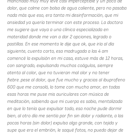
manchado muy muy leve casi imperceptible y un poco de
dolor, que calme con bolsa de agua caliente, pero no pasaba
nada más que eso, era tanta mi desinformación, que mi
ansiedad ya quería terminar con este proceso. La doctora
me sugiere que vaya a una clínica especializada en
materidad donde me van a dar 2 opciones, legrado o
pastillas. En ese momento le dije que ok, que iría al día
siguiente, cuento corto, esa madrugada a las 4 am
comencé la expulsión en mi casa, estuve más de 12 horas,
con sangrado, expulsando muchos coágulos, siempre
atenta al color, que no tuvieran mal olor y no tener
fiebre..pese al dolor, que fue mucho y gracias al ibuprofeno
600 que me consoló, lo tome con mucho amor, en todas
esas horas me puse mis auriculares con música de
meditación, sabiendo que mi cuerpo es sabio, mentalizada
en que lo tenía que expulsar todo, esa noche pude dormir
bien, al otro día me sentía por fin sin dolor y radiante, a las
pocas horas (sin dolor) expulso algo grande, con tejido y
supe que era el embrión, le saqué fotos, no puedo dejar de