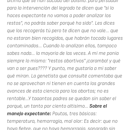
última que se han sacado del bolsillo: para persuadir
para la intervención del legrado te dicen que "si lo
haces expectante no vamos a poder analizar los
restos", no podrás saber porqué ha sido". Les dices
que los recogerás tú pero te dicen que no vale... que
no estaran bien recogidos, que habrán tocado lugares
contaminados... Cuando lo analizan ellos, tampoco
sabes nada... la mayoría de las veces. A mi me ponía
siempre lo mismo: "restos abortivos" ¡caramba! y qué
van a ser pues???? Y punto, me gustaría a mi saber
qué miran. La genetista que consulté comentaba que
no se aprovechan ni tienen en cuenta los grandes
avances de esta ciencia para los abortos; no es
rentable...Y taaantos padres se quedan sin saber el
porqué, un tanto por ciento altísimo...
Sobre el
manejo expectante:
Pautas, tres básicas:
temperatura, hemorragia, mal olor: Es decir: que no
haya fiebre, que no haya hemorragia, sangrado sin