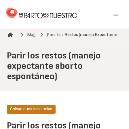
Pasar
al
contenido
principal
Blog
Parir Los Restos (manejo Expectante…
Ruta de navegación
Parir los restos (manejo
expectante aborto
espontáneo)
Opinan nuestras socias
Parir los restos (manejo