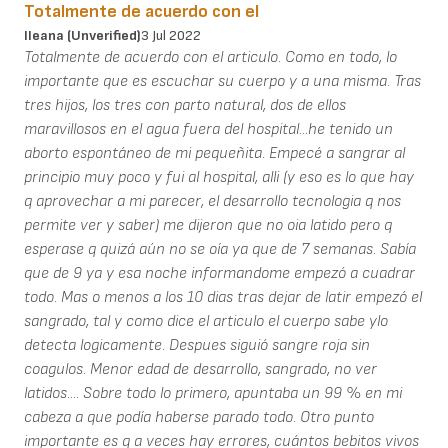
Totalmente de acuerdo con el
Ileana (unverified)
3 Jul 2022
Totalmente de acuerdo con el articulo. Como en todo, lo
importante que es escuchar su cuerpo y a una misma. Tras
tres hijos, los tres con parto natural, dos de ellos
maravillosos en el agua fuera del hospital...he tenido un
aborto espontáneo de mi pequeñita. Empecé a sangrar al
principio muy poco y fui al hospital, alli (y eso es lo que hay
q aprovechar a mi parecer, el desarrollo tecnologia q nos
permite ver y saber) me dijeron que no oia latido pero q
esperase q quizá aún no se oía ya que de 7 semanas. Sabía
que de 9 ya y esa noche informandome empezó a cuadrar
todo. Mas o menos a los 10 dias tras dejar de latir empezó el
sangrado, tal y como dice el articulo el cuerpo sabe ylo
detecta logicamente. Despues siguió sangre roja sin
coagulos. Menor edad de desarrollo, sangrado, no ver
latidos.... Sobre todo lo primero, apuntaba un 99 % en mi
cabeza a que podía haberse parado todo. Otro punto
importante es q a veces hay errores, cuántos bebitos vivos