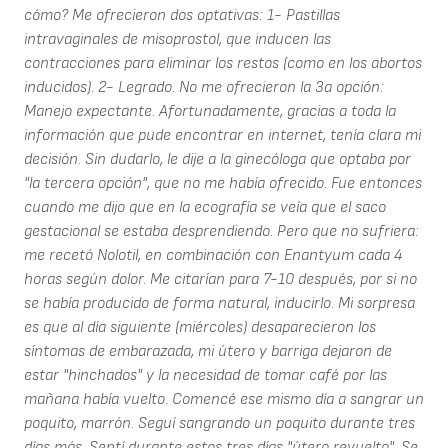
cómo? Me ofrecieron dos optativas: 1- Pastillas
intravaginales de misoprostol, que inducen las
contracciones para eliminar los restos (como en los abortos
inducidos). 2- Legrado. No me ofrecieron la 3a opción:
Manejo expectante. Afortunadamente, gracias a toda la
información que pude encontrar en internet, tenía clara mi
decisión. Sin dudarlo, le dije a la ginecóloga que optaba por
"la tercera opción", que no me había ofrecido. Fue entonces
cuando me dijo que en la ecografía se veía que el saco
gestacional se estaba desprendiendo. Pero que no sufriera:
me recetó Nolotil, en combinación con Enantyum cada 4
horas según dolor. Me citarían para 7-10 después, por si no
se había producido de forma natural, inducirlo. Mi sorpresa
es que al día siguiente (miércoles) desaparecieron los
síntomas de embarazada, mi útero y barriga dejaron de
estar "hinchados" y la necesidad de tomar café por las
mañana había vuelto. Comencé ese mismo día a sangrar un
poquito, marrón. Seguí sangrando un poquito durante tres
días más. Sentí durante estos tres días "útero revuelto". Se