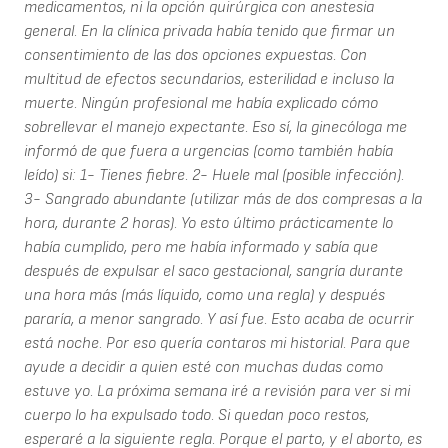
medicamentos, ni la opción quirúrgica con anestesia
general. En la clínica privada había tenido que firmar un
consentimiento de las dos opciones expuestas. Con
multitud de efectos secundarios, esterilidad e incluso la
muerte. Ningún profesional me había explicado cómo
sobrellevar el manejo expectante. Eso sí, la ginecóloga me
informó de que fuera a urgencias (como también había
leído) si: 1- Tienes fiebre. 2- Huele mal (posible infección).
3- Sangrado abundante (utilizar más de dos compresas a la
hora, durante 2 horas). Yo esto último prácticamente lo
había cumplido, pero me había informado y sabía que
después de expulsar el saco gestacional, sangría durante
una hora más (más líquido, como una regla) y después
pararía, a menor sangrado. Y así fue. Esto acaba de ocurrir
está noche. Por eso quería contaros mi historial. Para que
ayude a decidir a quien esté con muchas dudas como
estuve yo. La próxima semana iré a revisión para ver si mi
cuerpo lo ha expulsado todo. Si quedan poco restos,
esperaré a la siguiente regla. Porque el parto, y el aborto, es