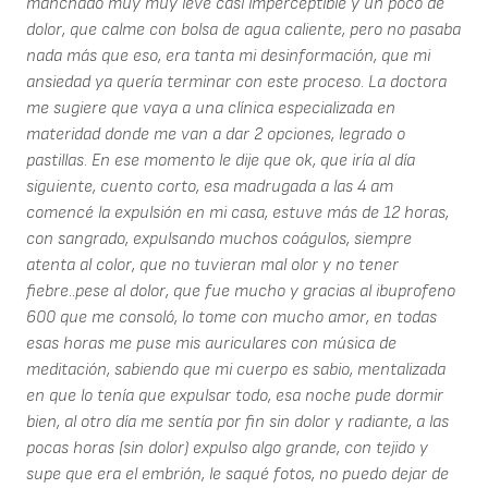
manchado muy muy leve casi imperceptible y un poco de
dolor, que calme con bolsa de agua caliente, pero no pasaba
nada más que eso, era tanta mi desinformación, que mi
ansiedad ya quería terminar con este proceso. La doctora
me sugiere que vaya a una clínica especializada en
materidad donde me van a dar 2 opciones, legrado o
pastillas. En ese momento le dije que ok, que iría al día
siguiente, cuento corto, esa madrugada a las 4 am
comencé la expulsión en mi casa, estuve más de 12 horas,
con sangrado, expulsando muchos coágulos, siempre
atenta al color, que no tuvieran mal olor y no tener
fiebre..pese al dolor, que fue mucho y gracias al ibuprofeno
600 que me consoló, lo tome con mucho amor, en todas
esas horas me puse mis auriculares con música de
meditación, sabiendo que mi cuerpo es sabio, mentalizada
en que lo tenía que expulsar todo, esa noche pude dormir
bien, al otro día me sentía por fin sin dolor y radiante, a las
pocas horas (sin dolor) expulso algo grande, con tejido y
supe que era el embrión, le saqué fotos, no puedo dejar de