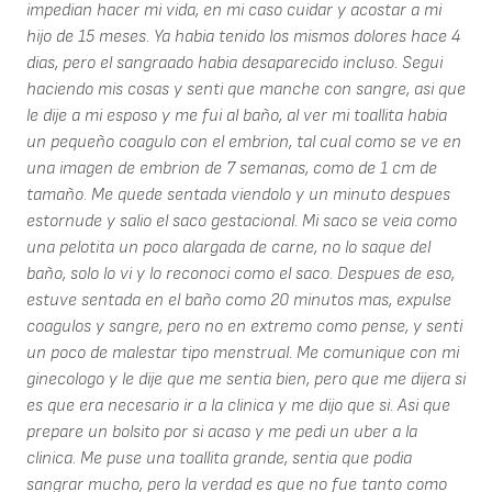
impedian hacer mi vida, en mi caso cuidar y acostar a mi
hijo de 15 meses. Ya habia tenido los mismos dolores hace 4
dias, pero el sangraado habia desaparecido incluso. Segui
haciendo mis cosas y senti que manche con sangre, asi que
le dije a mi esposo y me fui al baño, al ver mi toallita habia
un pequeño coagulo con el embrion, tal cual como se ve en
una imagen de embrion de 7 semanas, como de 1 cm de
tamaño. Me quede sentada viendolo y un minuto despues
estornude y salio el saco gestacional. Mi saco se veia como
una pelotita un poco alargada de carne, no lo saque del
baño, solo lo vi y lo reconoci como el saco. Despues de eso,
estuve sentada en el baño como 20 minutos mas, expulse
coagulos y sangre, pero no en extremo como pense, y senti
un poco de malestar tipo menstrual. Me comunique con mi
ginecologo y le dije que me sentia bien, pero que me dijera si
es que era necesario ir a la clinica y me dijo que si. Asi que
prepare un bolsito por si acaso y me pedi un uber a la
clinica. Me puse una toallita grande, sentia que podia
sangrar mucho, pero la verdad es que no fue tanto como