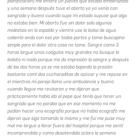
planificación) me enteré un jueves que estaba embarazada
y una semana después tuve el aborto yo ya venía con
sangrado y bueno cuando supe mi estado supuse que algo
no estaba bien. Mi aborto fue sin dolor solo algunas
molestias en la espalda y vientre use la bolsa de agua
caliente anda con eso por todas partes y tome buscapina
simple para el dolor otra cosa no tome. Sangre como 3
horas largue unos coágulos muy grandes no busque la
bolsita ni nada porque me da impresión la sangre y después
de las dos horas ya se me estaba bajando la presión
bastante comí dos cucharaditas de azúcar y me repuse en
el mientras mi pareja llamo una ambulancia y bueno
cuando llegue me revisaron y me dijeron que
prácticamente había ido al pepe que tenía que tener un
sangrado que no paraba que en ese momento no me
podían hacer una ecografía porque no había ecografo me
dijeron que siga tomando lo mismo y me fui me puse muy
mal me largue a llorar fuera del hospital porque me sentí
incomprendida y como desatendida aclaro la semana