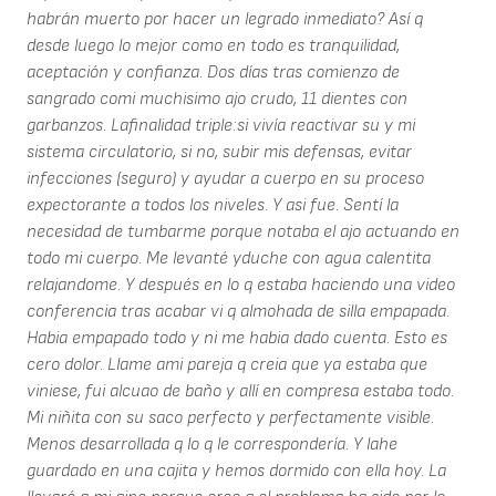
habrán muerto por hacer un legrado inmediato? Así q
desde luego lo mejor como en todo es tranquilidad,
aceptación y confianza. Dos días tras comienzo de
sangrado comi muchisimo ajo crudo, 11 dientes con
garbanzos. Lafinalidad triple:si vivía reactivar su y mi
sistema circulatorio, si no, subir mis defensas, evitar
infecciones (seguro) y ayudar a cuerpo en su proceso
expectorante a todos los niveles. Y asi fue. Sentí la
necesidad de tumbarme porque notaba el ajo actuando en
todo mi cuerpo. Me levanté yduche con agua calentita
relajandome. Y después en lo q estaba haciendo una video
conferencia tras acabar vi q almohada de silla empapada.
Habia empapado todo y ni me habia dado cuenta. Esto es
cero dolor. Llame ami pareja q creia que ya estaba que
viniese, fui alcuao de baño y allí en compresa estaba todo.
Mi niñita con su saco perfecto y perfectamente visible.
Menos desarrollada q lo q le correspondería. Y lahe
guardado en una cajita y hemos dormido con ella hoy. La