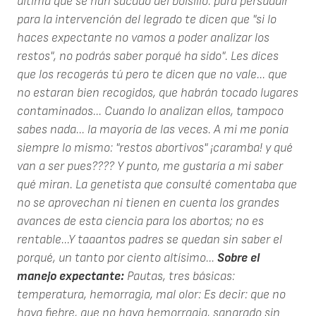
última que se han sacado del bolsillo: para persuadir
para la intervención del legrado te dicen que "si lo
haces expectante no vamos a poder analizar los
restos", no podrás saber porqué ha sido". Les dices
que los recogerás tú pero te dicen que no vale... que
no estaran bien recogidos, que habrán tocado lugares
contaminados... Cuando lo analizan ellos, tampoco
sabes nada... la mayoría de las veces. A mi me ponía
siempre lo mismo: "restos abortivos" ¡caramba! y qué
van a ser pues???? Y punto, me gustaría a mi saber
qué miran. La genetista que consulté comentaba que
no se aprovechan ni tienen en cuenta los grandes
avances de esta ciencia para los abortos; no es
rentable...Y taaantos padres se quedan sin saber el
porqué, un tanto por ciento altísimo...
Sobre el
manejo expectante:
Pautas, tres básicas:
temperatura, hemorragia, mal olor: Es decir: que no
haya fiebre, que no haya hemorragia, sangrado sin