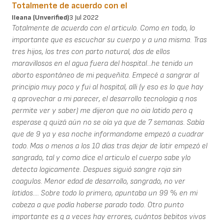
Totalmente de acuerdo con el
Ileana (unverified)
3 Jul 2022
Totalmente de acuerdo con el articulo. Como en todo, lo
importante que es escuchar su cuerpo y a una misma. Tras
tres hijos, los tres con parto natural, dos de ellos
maravillosos en el agua fuera del hospital...he tenido un
aborto espontáneo de mi pequeñita. Empecé a sangrar al
principio muy poco y fui al hospital, alli (y eso es lo que hay
q aprovechar a mi parecer, el desarrollo tecnologia q nos
permite ver y saber) me dijeron que no oia latido pero q
esperase q quizá aún no se oía ya que de 7 semanas. Sabía
que de 9 ya y esa noche informandome empezó a cuadrar
todo. Mas o menos a los 10 dias tras dejar de latir empezó el
sangrado, tal y como dice el articulo el cuerpo sabe ylo
detecta logicamente. Despues siguió sangre roja sin
coagulos. Menor edad de desarrollo, sangrado, no ver
latidos.... Sobre todo lo primero, apuntaba un 99 % en mi
cabeza a que podía haberse parado todo. Otro punto
importante es q a veces hay errores, cuántos bebitos vivos