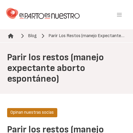
Pasar
al
contenido
principal
Blog
Parir Los Restos (manejo Expectante…
Ruta de navegación
Parir los restos (manejo
expectante aborto
espontáneo)
Opinan nuestras socias
Parir los restos (manejo