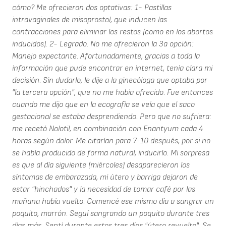
cómo? Me ofrecieron dos optativas: 1- Pastillas
intravaginales de misoprostol, que inducen las
contracciones para eliminar los restos (como en los abortos
inducidos). 2- Legrado. No me ofrecieron la 3a opción:
Manejo expectante. Afortunadamente, gracias a toda la
información que pude encontrar en internet, tenía clara mi
decisión. Sin dudarlo, le dije a la ginecóloga que optaba por
"la tercera opción", que no me había ofrecido. Fue entonces
cuando me dijo que en la ecografía se veía que el saco
gestacional se estaba desprendiendo. Pero que no sufriera:
me recetó Nolotil, en combinación con Enantyum cada 4
horas según dolor. Me citarían para 7-10 después, por si no
se había producido de forma natural, inducirlo. Mi sorpresa
es que al día siguiente (miércoles) desaparecieron los
síntomas de embarazada, mi útero y barriga dejaron de
estar "hinchados" y la necesidad de tomar café por las
mañana había vuelto. Comencé ese mismo día a sangrar un
poquito, marrón. Seguí sangrando un poquito durante tres
días más. Sentí durante estos tres días "útero revuelto". Se