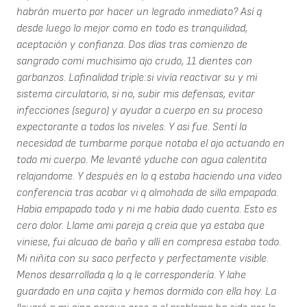
habrán muerto por hacer un legrado inmediato? Así q
desde luego lo mejor como en todo es tranquilidad,
aceptación y confianza. Dos días tras comienzo de
sangrado comi muchisimo ajo crudo, 11 dientes con
garbanzos. Lafinalidad triple:si vivía reactivar su y mi
sistema circulatorio, si no, subir mis defensas, evitar
infecciones (seguro) y ayudar a cuerpo en su proceso
expectorante a todos los niveles. Y asi fue. Sentí la
necesidad de tumbarme porque notaba el ajo actuando en
todo mi cuerpo. Me levanté yduche con agua calentita
relajandome. Y después en lo q estaba haciendo una video
conferencia tras acabar vi q almohada de silla empapada.
Habia empapado todo y ni me habia dado cuenta. Esto es
cero dolor. Llame ami pareja q creia que ya estaba que
viniese, fui alcuao de baño y allí en compresa estaba todo.
Mi niñita con su saco perfecto y perfectamente visible.
Menos desarrollada q lo q le correspondería. Y lahe
guardado en una cajita y hemos dormido con ella hoy. La