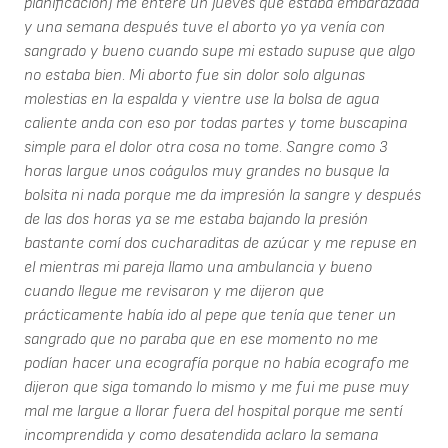
planificación) me enteré un jueves que estaba embarazada
y una semana después tuve el aborto yo ya venía con
sangrado y bueno cuando supe mi estado supuse que algo
no estaba bien. Mi aborto fue sin dolor solo algunas
molestias en la espalda y vientre use la bolsa de agua
caliente anda con eso por todas partes y tome buscapina
simple para el dolor otra cosa no tome. Sangre como 3
horas largue unos coágulos muy grandes no busque la
bolsita ni nada porque me da impresión la sangre y después
de las dos horas ya se me estaba bajando la presión
bastante comí dos cucharaditas de azúcar y me repuse en
el mientras mi pareja llamo una ambulancia y bueno
cuando llegue me revisaron y me dijeron que
prácticamente había ido al pepe que tenía que tener un
sangrado que no paraba que en ese momento no me
podían hacer una ecografía porque no había ecografo me
dijeron que siga tomando lo mismo y me fui me puse muy
mal me largue a llorar fuera del hospital porque me sentí
incomprendida y como desatendida aclaro la semana