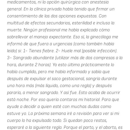
medicamentos, ni la opción quirúrgica con anestesia
general. En la clínica privada había tenido que firmar un
consentimiento de las dos opciones expuestas. Con
multitud de efectos secundarios, esterilidad e incluso la
muerte. Ningún profesional me había explicado cómo
sobrellevar el manejo expectante. Eso sí, la ginecóloga me
informó de que fuera a urgencias (como también había
leído) si: 1- Tienes fiebre. 2- Huele mal (posible infección).
3- Sangrado abundante (utilizar más de dos compresas a la
hora, durante 2 horas). Yo esto último prácticamente lo
había cumplido, pero me había informado y sabía que
después de expulsar el saco gestacional, sangría durante
una hora más (más líquido, como una regla) y después
pararía, a menor sangrado. Y así fue. Esto acaba de ocurrir
está noche. Por eso quería contaros mi historial. Para que
ayude a decidir a quien esté con muchas dudas como
estuve yo. La próxima semana iré a revisión para ver si mi
cuerpo lo ha expulsado todo. Si quedan poco restos,
esperaré a la siguiente regla. Porque el parto, y el aborto, es