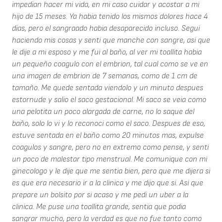
impedian hacer mi vida, en mi caso cuidar y acostar a mi
hijo de 15 meses. Ya habia tenido los mismos dolores hace 4
dias, pero el sangraado habia desaparecido incluso. Segui
haciendo mis cosas y senti que manche con sangre, asi que
le dije a mi esposo y me fui al baño, al ver mi toallita habia
un pequeño coagulo con el embrion, tal cual como se ve en
una imagen de embrion de 7 semanas, como de 1 cm de
tamaño. Me quede sentada viendolo y un minuto despues
estornude y salio el saco gestacional. Mi saco se veia como
una pelotita un poco alargada de carne, no lo saque del
baño, solo lo vi y lo reconoci como el saco. Despues de eso,
estuve sentada en el baño como 20 minutos mas, expulse
coagulos y sangre, pero no en extremo como pense, y senti
un poco de malestar tipo menstrual. Me comunique con mi
ginecologo y le dije que me sentia bien, pero que me dijera si
es que era necesario ir a la clinica y me dijo que si. Asi que
prepare un bolsito por si acaso y me pedi un uber a la
clinica. Me puse una toallita grande, sentia que podia
sangrar mucho, pero la verdad es que no fue tanto como