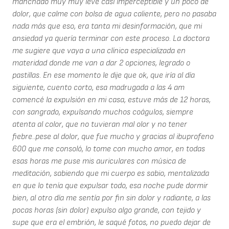
manchado muy muy leve casi imperceptible y un poco de
dolor, que calme con bolsa de agua caliente, pero no pasaba
nada más que eso, era tanta mi desinformación, que mi
ansiedad ya quería terminar con este proceso. La doctora
me sugiere que vaya a una clínica especializada en
materidad donde me van a dar 2 opciones, legrado o
pastillas. En ese momento le dije que ok, que iría al día
siguiente, cuento corto, esa madrugada a las 4 am
comencé la expulsión en mi casa, estuve más de 12 horas,
con sangrado, expulsando muchos coágulos, siempre
atenta al color, que no tuvieran mal olor y no tener
fiebre..pese al dolor, que fue mucho y gracias al ibuprofeno
600 que me consoló, lo tome con mucho amor, en todas
esas horas me puse mis auriculares con música de
meditación, sabiendo que mi cuerpo es sabio, mentalizada
en que lo tenía que expulsar todo, esa noche pude dormir
bien, al otro día me sentía por fin sin dolor y radiante, a las
pocas horas (sin dolor) expulso algo grande, con tejido y
supe que era el embrión, le saqué fotos, no puedo dejar de