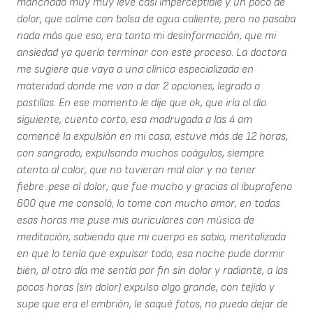
manchado muy muy leve casi imperceptible y un poco de
dolor, que calme con bolsa de agua caliente, pero no pasaba
nada más que eso, era tanta mi desinformación, que mi
ansiedad ya quería terminar con este proceso. La doctora
me sugiere que vaya a una clínica especializada en
materidad donde me van a dar 2 opciones, legrado o
pastillas. En ese momento le dije que ok, que iría al día
siguiente, cuento corto, esa madrugada a las 4 am
comencé la expulsión en mi casa, estuve más de 12 horas,
con sangrado, expulsando muchos coágulos, siempre
atenta al color, que no tuvieran mal olor y no tener
fiebre..pese al dolor, que fue mucho y gracias al ibuprofeno
600 que me consoló, lo tome con mucho amor, en todas
esas horas me puse mis auriculares con música de
meditación, sabiendo que mi cuerpo es sabio, mentalizada
en que lo tenía que expulsar todo, esa noche pude dormir
bien, al otro día me sentía por fin sin dolor y radiante, a las
pocas horas (sin dolor) expulso algo grande, con tejido y
supe que era el embrión, le saqué fotos, no puedo dejar de