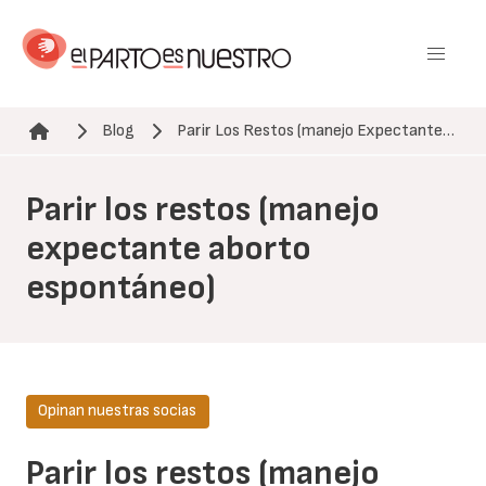
Pasar
al
contenido
principal
Blog
Parir Los Restos (manejo Expectante…
Ruta de navegación
Parir los restos (manejo
expectante aborto
espontáneo)
Opinan nuestras socias
Parir los restos (manejo