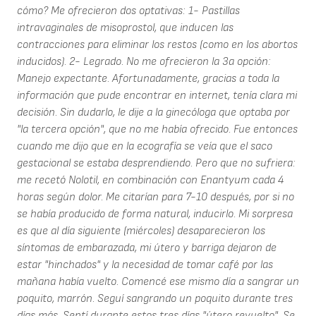
cómo? Me ofrecieron dos optativas: 1- Pastillas
intravaginales de misoprostol, que inducen las
contracciones para eliminar los restos (como en los abortos
inducidos). 2- Legrado. No me ofrecieron la 3a opción:
Manejo expectante. Afortunadamente, gracias a toda la
información que pude encontrar en internet, tenía clara mi
decisión. Sin dudarlo, le dije a la ginecóloga que optaba por
"la tercera opción", que no me había ofrecido. Fue entonces
cuando me dijo que en la ecografía se veía que el saco
gestacional se estaba desprendiendo. Pero que no sufriera:
me recetó Nolotil, en combinación con Enantyum cada 4
horas según dolor. Me citarían para 7-10 después, por si no
se había producido de forma natural, inducirlo. Mi sorpresa
es que al día siguiente (miércoles) desaparecieron los
síntomas de embarazada, mi útero y barriga dejaron de
estar "hinchados" y la necesidad de tomar café por las
mañana había vuelto. Comencé ese mismo día a sangrar un
poquito, marrón. Seguí sangrando un poquito durante tres
días más. Sentí durante estos tres días "útero revuelto". Se