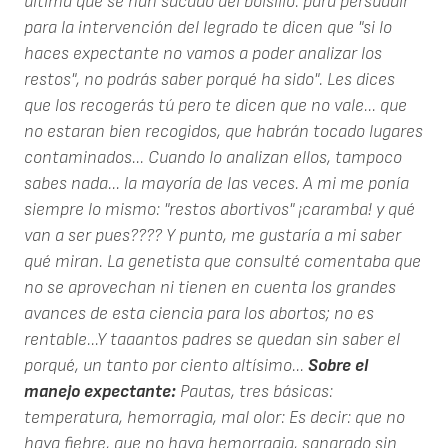
última que se han sacado del bolsillo: para persuadir
para la intervención del legrado te dicen que "si lo
haces expectante no vamos a poder analizar los
restos", no podrás saber porqué ha sido". Les dices
que los recogerás tú pero te dicen que no vale... que
no estaran bien recogidos, que habrán tocado lugares
contaminados... Cuando lo analizan ellos, tampoco
sabes nada... la mayoría de las veces. A mi me ponía
siempre lo mismo: "restos abortivos" ¡caramba! y qué
van a ser pues???? Y punto, me gustaría a mi saber
qué miran. La genetista que consulté comentaba que
no se aprovechan ni tienen en cuenta los grandes
avances de esta ciencia para los abortos; no es
rentable...Y taaantos padres se quedan sin saber el
porqué, un tanto por ciento altísimo...
Sobre el
manejo expectante:
Pautas, tres básicas:
temperatura, hemorragia, mal olor: Es decir: que no
haya fiebre, que no haya hemorragia, sangrado sin