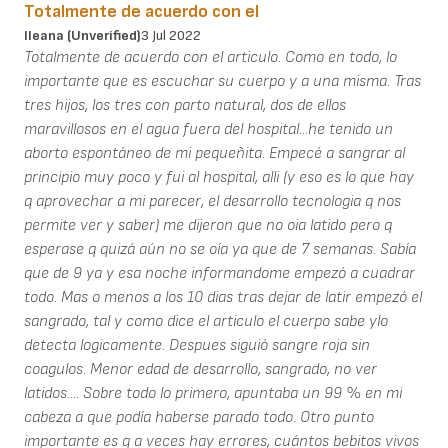
Totalmente de acuerdo con el
Ileana (unverified)
3 Jul 2022
Totalmente de acuerdo con el articulo. Como en todo, lo
importante que es escuchar su cuerpo y a una misma. Tras
tres hijos, los tres con parto natural, dos de ellos
maravillosos en el agua fuera del hospital...he tenido un
aborto espontáneo de mi pequeñita. Empecé a sangrar al
principio muy poco y fui al hospital, alli (y eso es lo que hay
q aprovechar a mi parecer, el desarrollo tecnologia q nos
permite ver y saber) me dijeron que no oia latido pero q
esperase q quizá aún no se oía ya que de 7 semanas. Sabía
que de 9 ya y esa noche informandome empezó a cuadrar
todo. Mas o menos a los 10 dias tras dejar de latir empezó el
sangrado, tal y como dice el articulo el cuerpo sabe ylo
detecta logicamente. Despues siguió sangre roja sin
coagulos. Menor edad de desarrollo, sangrado, no ver
latidos.... Sobre todo lo primero, apuntaba un 99 % en mi
cabeza a que podía haberse parado todo. Otro punto
importante es q a veces hay errores, cuántos bebitos vivos