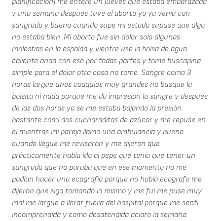
planificación) me enteré un jueves que estaba embarazada
y una semana después tuve el aborto yo ya venía con
sangrado y bueno cuando supe mi estado supuse que algo
no estaba bien. Mi aborto fue sin dolor solo algunas
molestias en la espalda y vientre use la bolsa de agua
caliente anda con eso por todas partes y tome buscapina
simple para el dolor otra cosa no tome. Sangre como 3
horas largue unos coágulos muy grandes no busque la
bolsita ni nada porque me da impresión la sangre y después
de las dos horas ya se me estaba bajando la presión
bastante comí dos cucharaditas de azúcar y me repuse en
el mientras mi pareja llamo una ambulancia y bueno
cuando llegue me revisaron y me dijeron que
prácticamente había ido al pepe que tenía que tener un
sangrado que no paraba que en ese momento no me
podían hacer una ecografía porque no había ecografo me
dijeron que siga tomando lo mismo y me fui me puse muy
mal me largue a llorar fuera del hospital porque me sentí
incomprendida y como desatendida aclaro la semana