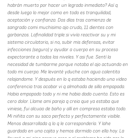
habrán muerto por hacer un legrado inmediato? Así q
desde luego lo mejor como en todo es tranquilidad,
aceptación y confianza. Dos días tras comienzo de
sangrado comi muchisimo ajo crudo, 11 dientes con
garbanzos. Lafinalidad triple:si vivía reactivar su y mi
sistema circulatorio, si no, subir mis defensas, evitar
infecciones (seguro) y ayudar a cuerpo en su proceso
expectorante a todos los niveles. Y asi fue. Sentí la
necesidad de tumbarme porque notaba el ajo actuando en
todo mi cuerpo. Me levanté yduche con agua calentita
relajandome. Y después en lo q estaba haciendo una video
conferencia tras acabar vi q almohada de silla empapada.
Habia empapado todo y ni me habia dado cuenta. Esto es
cero dolor. Llame ami pareja q creia que ya estaba que
viniese, fui alcuao de baño y allí en compresa estaba todo.
Mi niñita con su saco perfecto y perfectamente visible.
Menos desarrollada q lo q le correspondería. Y lahe
guardado en una cajita y hemos dormido con ella hoy. La