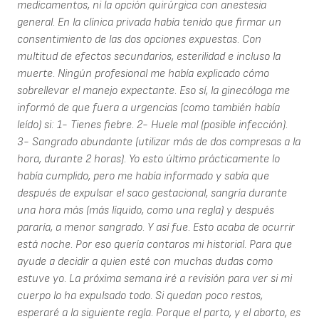
medicamentos, ni la opción quirúrgica con anestesia
general. En la clínica privada había tenido que firmar un
consentimiento de las dos opciones expuestas. Con
multitud de efectos secundarios, esterilidad e incluso la
muerte. Ningún profesional me había explicado cómo
sobrellevar el manejo expectante. Eso sí, la ginecóloga me
informó de que fuera a urgencias (como también había
leído) si: 1- Tienes fiebre. 2- Huele mal (posible infección).
3- Sangrado abundante (utilizar más de dos compresas a la
hora, durante 2 horas). Yo esto último prácticamente lo
había cumplido, pero me había informado y sabía que
después de expulsar el saco gestacional, sangría durante
una hora más (más líquido, como una regla) y después
pararía, a menor sangrado. Y así fue. Esto acaba de ocurrir
está noche. Por eso quería contaros mi historial. Para que
ayude a decidir a quien esté con muchas dudas como
estuve yo. La próxima semana iré a revisión para ver si mi
cuerpo lo ha expulsado todo. Si quedan poco restos,
esperaré a la siguiente regla. Porque el parto, y el aborto, es