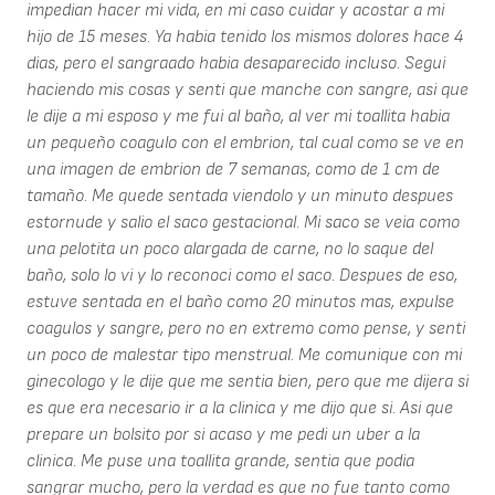
impedian hacer mi vida, en mi caso cuidar y acostar a mi
hijo de 15 meses. Ya habia tenido los mismos dolores hace 4
dias, pero el sangraado habia desaparecido incluso. Segui
haciendo mis cosas y senti que manche con sangre, asi que
le dije a mi esposo y me fui al baño, al ver mi toallita habia
un pequeño coagulo con el embrion, tal cual como se ve en
una imagen de embrion de 7 semanas, como de 1 cm de
tamaño. Me quede sentada viendolo y un minuto despues
estornude y salio el saco gestacional. Mi saco se veia como
una pelotita un poco alargada de carne, no lo saque del
baño, solo lo vi y lo reconoci como el saco. Despues de eso,
estuve sentada en el baño como 20 minutos mas, expulse
coagulos y sangre, pero no en extremo como pense, y senti
un poco de malestar tipo menstrual. Me comunique con mi
ginecologo y le dije que me sentia bien, pero que me dijera si
es que era necesario ir a la clinica y me dijo que si. Asi que
prepare un bolsito por si acaso y me pedi un uber a la
clinica. Me puse una toallita grande, sentia que podia
sangrar mucho, pero la verdad es que no fue tanto como