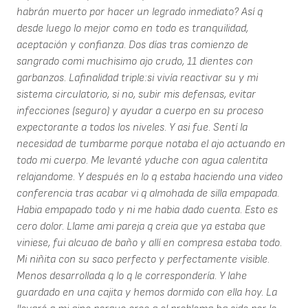
habrán muerto por hacer un legrado inmediato? Así q
desde luego lo mejor como en todo es tranquilidad,
aceptación y confianza. Dos días tras comienzo de
sangrado comi muchisimo ajo crudo, 11 dientes con
garbanzos. Lafinalidad triple:si vivía reactivar su y mi
sistema circulatorio, si no, subir mis defensas, evitar
infecciones (seguro) y ayudar a cuerpo en su proceso
expectorante a todos los niveles. Y asi fue. Sentí la
necesidad de tumbarme porque notaba el ajo actuando en
todo mi cuerpo. Me levanté yduche con agua calentita
relajandome. Y después en lo q estaba haciendo una video
conferencia tras acabar vi q almohada de silla empapada.
Habia empapado todo y ni me habia dado cuenta. Esto es
cero dolor. Llame ami pareja q creia que ya estaba que
viniese, fui alcuao de baño y allí en compresa estaba todo.
Mi niñita con su saco perfecto y perfectamente visible.
Menos desarrollada q lo q le correspondería. Y lahe
guardado en una cajita y hemos dormido con ella hoy. La