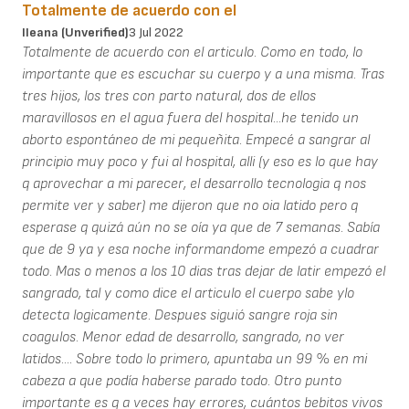
Totalmente de acuerdo con el
Ileana (unverified)
3 Jul 2022
Totalmente de acuerdo con el articulo. Como en todo, lo
importante que es escuchar su cuerpo y a una misma. Tras
tres hijos, los tres con parto natural, dos de ellos
maravillosos en el agua fuera del hospital...he tenido un
aborto espontáneo de mi pequeñita. Empecé a sangrar al
principio muy poco y fui al hospital, alli (y eso es lo que hay
q aprovechar a mi parecer, el desarrollo tecnologia q nos
permite ver y saber) me dijeron que no oia latido pero q
esperase q quizá aún no se oía ya que de 7 semanas. Sabía
que de 9 ya y esa noche informandome empezó a cuadrar
todo. Mas o menos a los 10 dias tras dejar de latir empezó el
sangrado, tal y como dice el articulo el cuerpo sabe ylo
detecta logicamente. Despues siguió sangre roja sin
coagulos. Menor edad de desarrollo, sangrado, no ver
latidos.... Sobre todo lo primero, apuntaba un 99 % en mi
cabeza a que podía haberse parado todo. Otro punto
importante es q a veces hay errores, cuántos bebitos vivos