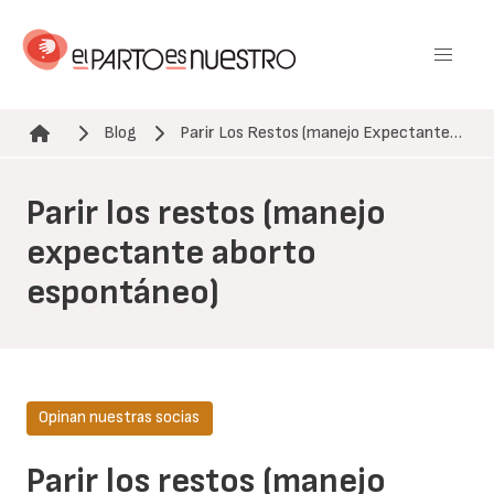
Pasar
al
contenido
principal
Blog
Parir Los Restos (manejo Expectante…
Ruta de navegación
Parir los restos (manejo
expectante aborto
espontáneo)
Opinan nuestras socias
Parir los restos (manejo