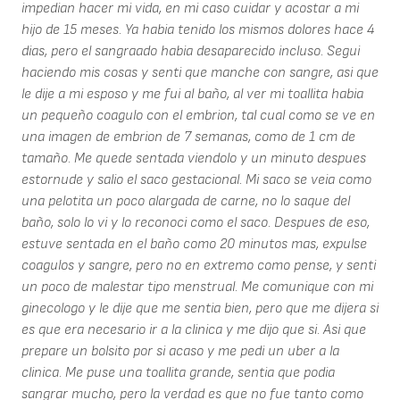
impedian hacer mi vida, en mi caso cuidar y acostar a mi
hijo de 15 meses. Ya habia tenido los mismos dolores hace 4
dias, pero el sangraado habia desaparecido incluso. Segui
haciendo mis cosas y senti que manche con sangre, asi que
le dije a mi esposo y me fui al baño, al ver mi toallita habia
un pequeño coagulo con el embrion, tal cual como se ve en
una imagen de embrion de 7 semanas, como de 1 cm de
tamaño. Me quede sentada viendolo y un minuto despues
estornude y salio el saco gestacional. Mi saco se veia como
una pelotita un poco alargada de carne, no lo saque del
baño, solo lo vi y lo reconoci como el saco. Despues de eso,
estuve sentada en el baño como 20 minutos mas, expulse
coagulos y sangre, pero no en extremo como pense, y senti
un poco de malestar tipo menstrual. Me comunique con mi
ginecologo y le dije que me sentia bien, pero que me dijera si
es que era necesario ir a la clinica y me dijo que si. Asi que
prepare un bolsito por si acaso y me pedi un uber a la
clinica. Me puse una toallita grande, sentia que podia
sangrar mucho, pero la verdad es que no fue tanto como