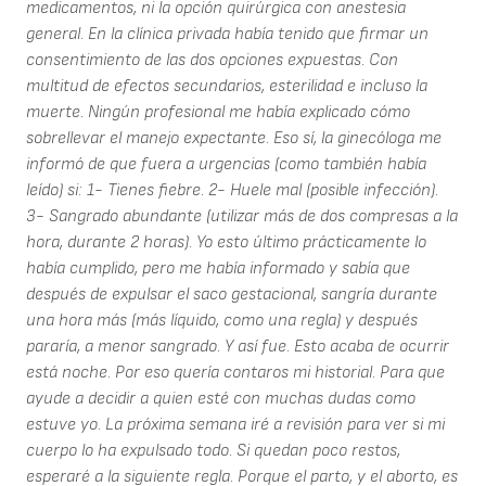
medicamentos, ni la opción quirúrgica con anestesia
general. En la clínica privada había tenido que firmar un
consentimiento de las dos opciones expuestas. Con
multitud de efectos secundarios, esterilidad e incluso la
muerte. Ningún profesional me había explicado cómo
sobrellevar el manejo expectante. Eso sí, la ginecóloga me
informó de que fuera a urgencias (como también había
leído) si: 1- Tienes fiebre. 2- Huele mal (posible infección).
3- Sangrado abundante (utilizar más de dos compresas a la
hora, durante 2 horas). Yo esto último prácticamente lo
había cumplido, pero me había informado y sabía que
después de expulsar el saco gestacional, sangría durante
una hora más (más líquido, como una regla) y después
pararía, a menor sangrado. Y así fue. Esto acaba de ocurrir
está noche. Por eso quería contaros mi historial. Para que
ayude a decidir a quien esté con muchas dudas como
estuve yo. La próxima semana iré a revisión para ver si mi
cuerpo lo ha expulsado todo. Si quedan poco restos,
esperaré a la siguiente regla. Porque el parto, y el aborto, es