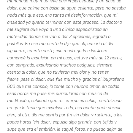
manchado muy muy leve casi imperceptible y un poco de
dolor, que calme con bolsa de agua caliente, pero no pasaba
nada más que eso, era tanta mi desinformación, que mi
ansiedad ya quería terminar con este proceso. La doctora
me sugiere que vaya a una clínica especializada en
materidad donde me van a dar 2 opciones, legrado o
pastillas. En ese momento le dije que ok, que iría al día
siguiente, cuento corto, esa madrugada a las 4 am
comencé la expulsión en mi casa, estuve más de 12 horas,
con sangrado, expulsando muchos coágulos, siempre
atenta al color, que no tuvieran mal olor y no tener
fiebre..pese al dolor, que fue mucho y gracias al ibuprofeno
600 que me consoló, lo tome con mucho amor, en todas
esas horas me puse mis auriculares con música de
meditación, sabiendo que mi cuerpo es sabio, mentalizada
en que lo tenía que expulsar todo, esa noche pude dormir
bien, al otro día me sentía por fin sin dolor y radiante, a las
pocas horas (sin dolor) expulso algo grande, con tejido y
supe que era el embrión, le saqué fotos, no puedo dejar de