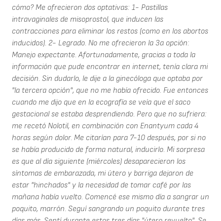
cómo? Me ofrecieron dos optativas: 1- Pastillas
intravaginales de misoprostol, que inducen las
contracciones para eliminar los restos (como en los abortos
inducidos). 2- Legrado. No me ofrecieron la 3a opción:
Manejo expectante. Afortunadamente, gracias a toda la
información que pude encontrar en internet, tenía clara mi
decisión. Sin dudarlo, le dije a la ginecóloga que optaba por
"la tercera opción", que no me había ofrecido. Fue entonces
cuando me dijo que en la ecografía se veía que el saco
gestacional se estaba desprendiendo. Pero que no sufriera:
me recetó Nolotil, en combinación con Enantyum cada 4
horas según dolor. Me citarían para 7-10 después, por si no
se había producido de forma natural, inducirlo. Mi sorpresa
es que al día siguiente (miércoles) desaparecieron los
síntomas de embarazada, mi útero y barriga dejaron de
estar "hinchados" y la necesidad de tomar café por las
mañana había vuelto. Comencé ese mismo día a sangrar un
poquito, marrón. Seguí sangrando un poquito durante tres
días más. Sentí durante estos tres días "útero revuelto". Se