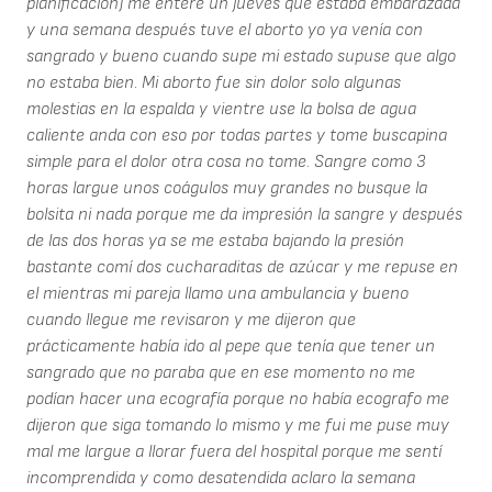
planificación) me enteré un jueves que estaba embarazada
y una semana después tuve el aborto yo ya venía con
sangrado y bueno cuando supe mi estado supuse que algo
no estaba bien. Mi aborto fue sin dolor solo algunas
molestias en la espalda y vientre use la bolsa de agua
caliente anda con eso por todas partes y tome buscapina
simple para el dolor otra cosa no tome. Sangre como 3
horas largue unos coágulos muy grandes no busque la
bolsita ni nada porque me da impresión la sangre y después
de las dos horas ya se me estaba bajando la presión
bastante comí dos cucharaditas de azúcar y me repuse en
el mientras mi pareja llamo una ambulancia y bueno
cuando llegue me revisaron y me dijeron que
prácticamente había ido al pepe que tenía que tener un
sangrado que no paraba que en ese momento no me
podían hacer una ecografía porque no había ecografo me
dijeron que siga tomando lo mismo y me fui me puse muy
mal me largue a llorar fuera del hospital porque me sentí
incomprendida y como desatendida aclaro la semana