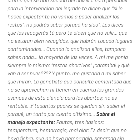
última que se han sacado del bolsillo: para persuadir
para la intervención del legrado te dicen que "si lo
haces expectante no vamos a poder analizar los
restos", no podrás saber porqué ha sido". Les dices
que los recogerás tú pero te dicen que no vale... que
no estaran bien recogidos, que habrán tocado lugares
contaminados... Cuando lo analizan ellos, tampoco
sabes nada... la mayoría de las veces. A mi me ponía
siempre lo mismo: "restos abortivos" ¡caramba! y qué
van a ser pues???? Y punto, me gustaría a mi saber
qué miran. La genetista que consulté comentaba que
no se aprovechan ni tienen en cuenta los grandes
avances de esta ciencia para los abortos; no es
rentable...Y taaantos padres se quedan sin saber el
porqué, un tanto por ciento altísimo...
Sobre el
manejo expectante:
Pautas, tres básicas:
temperatura, hemorragia, mal olor: Es decir: que no
haya fiebre, que no haya hemorragia, sangrado sin