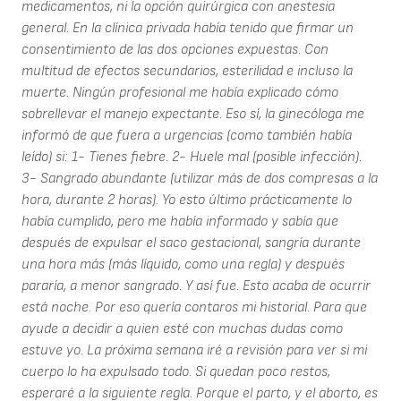
medicamentos, ni la opción quirúrgica con anestesia
general. En la clínica privada había tenido que firmar un
consentimiento de las dos opciones expuestas. Con
multitud de efectos secundarios, esterilidad e incluso la
muerte. Ningún profesional me había explicado cómo
sobrellevar el manejo expectante. Eso sí, la ginecóloga me
informó de que fuera a urgencias (como también había
leído) si: 1- Tienes fiebre. 2- Huele mal (posible infección).
3- Sangrado abundante (utilizar más de dos compresas a la
hora, durante 2 horas). Yo esto último prácticamente lo
había cumplido, pero me había informado y sabía que
después de expulsar el saco gestacional, sangría durante
una hora más (más líquido, como una regla) y después
pararía, a menor sangrado. Y así fue. Esto acaba de ocurrir
está noche. Por eso quería contaros mi historial. Para que
ayude a decidir a quien esté con muchas dudas como
estuve yo. La próxima semana iré a revisión para ver si mi
cuerpo lo ha expulsado todo. Si quedan poco restos,
esperaré a la siguiente regla. Porque el parto, y el aborto, es