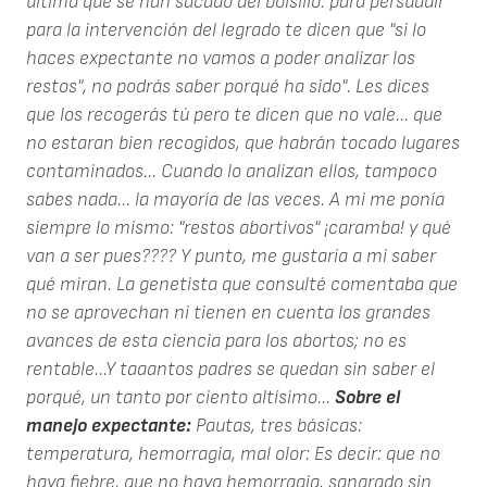
última que se han sacado del bolsillo: para persuadir
para la intervención del legrado te dicen que "si lo
haces expectante no vamos a poder analizar los
restos", no podrás saber porqué ha sido". Les dices
que los recogerás tú pero te dicen que no vale... que
no estaran bien recogidos, que habrán tocado lugares
contaminados... Cuando lo analizan ellos, tampoco
sabes nada... la mayoría de las veces. A mi me ponía
siempre lo mismo: "restos abortivos" ¡caramba! y qué
van a ser pues???? Y punto, me gustaría a mi saber
qué miran. La genetista que consulté comentaba que
no se aprovechan ni tienen en cuenta los grandes
avances de esta ciencia para los abortos; no es
rentable...Y taaantos padres se quedan sin saber el
porqué, un tanto por ciento altísimo...
Sobre el
manejo expectante:
Pautas, tres básicas:
temperatura, hemorragia, mal olor: Es decir: que no
haya fiebre, que no haya hemorragia, sangrado sin