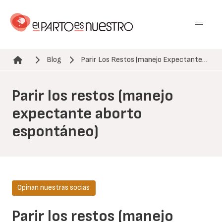
Pasar
al
contenido
principal
Blog
Parir Los Restos (manejo Expectante…
Ruta de navegación
Parir los restos (manejo
expectante aborto
espontáneo)
Opinan nuestras socias
Parir los restos (manejo