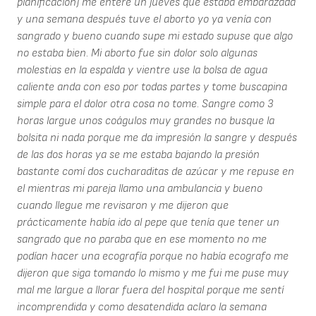
planificación) me enteré un jueves que estaba embarazada
y una semana después tuve el aborto yo ya venía con
sangrado y bueno cuando supe mi estado supuse que algo
no estaba bien. Mi aborto fue sin dolor solo algunas
molestias en la espalda y vientre use la bolsa de agua
caliente anda con eso por todas partes y tome buscapina
simple para el dolor otra cosa no tome. Sangre como 3
horas largue unos coágulos muy grandes no busque la
bolsita ni nada porque me da impresión la sangre y después
de las dos horas ya se me estaba bajando la presión
bastante comí dos cucharaditas de azúcar y me repuse en
el mientras mi pareja llamo una ambulancia y bueno
cuando llegue me revisaron y me dijeron que
prácticamente había ido al pepe que tenía que tener un
sangrado que no paraba que en ese momento no me
podían hacer una ecografía porque no había ecografo me
dijeron que siga tomando lo mismo y me fui me puse muy
mal me largue a llorar fuera del hospital porque me sentí
incomprendida y como desatendida aclaro la semana