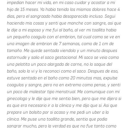
impedian hacer mi vida, en mi caso cuidar y acostar a mi
hijo de 15 meses. Ya habia tenido los mismos dolores hace 4
dias, pero el sangraado habia desaparecido incluso. Segui
haciendo mis cosas y senti que manche con sangre, asi que
le dije a mi esposo y me fui al baño, al ver mi toallita habia
un pequeño coagulo con el embrion, tal cual como se ve en
una imagen de embrion de 7 semanas, como de 1 cm de
tamaño. Me quede sentada viendolo y un minuto despues
estornude y salio el saco gestacional. Mi saco se veia como
una pelotita un poco alargada de carne, no lo saque del
baño, solo lo vi y lo reconoci como el saco. Despues de eso,
estuve sentada en el baño como 20 minutos mas, expulse
coagulos y sangre, pero no en extremo como pense, y senti
un poco de malestar tipo menstrual. Me comunique con mi
ginecologo y le dije que me sentia bien, pero que me dijera si
es que era necesario ir a la clinica y me dijo que si. Asi que
prepare un bolsito por si acaso y me pedi un uber a la
clinica. Me puse una toallita grande, sentia que podia
sangrar mucho, pero la verdad es que no fue tanto como