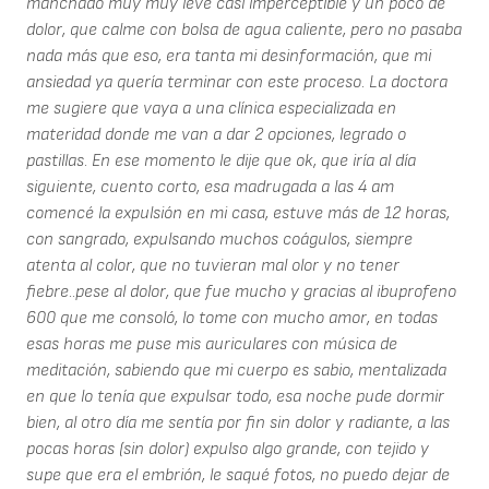
manchado muy muy leve casi imperceptible y un poco de
dolor, que calme con bolsa de agua caliente, pero no pasaba
nada más que eso, era tanta mi desinformación, que mi
ansiedad ya quería terminar con este proceso. La doctora
me sugiere que vaya a una clínica especializada en
materidad donde me van a dar 2 opciones, legrado o
pastillas. En ese momento le dije que ok, que iría al día
siguiente, cuento corto, esa madrugada a las 4 am
comencé la expulsión en mi casa, estuve más de 12 horas,
con sangrado, expulsando muchos coágulos, siempre
atenta al color, que no tuvieran mal olor y no tener
fiebre..pese al dolor, que fue mucho y gracias al ibuprofeno
600 que me consoló, lo tome con mucho amor, en todas
esas horas me puse mis auriculares con música de
meditación, sabiendo que mi cuerpo es sabio, mentalizada
en que lo tenía que expulsar todo, esa noche pude dormir
bien, al otro día me sentía por fin sin dolor y radiante, a las
pocas horas (sin dolor) expulso algo grande, con tejido y
supe que era el embrión, le saqué fotos, no puedo dejar de