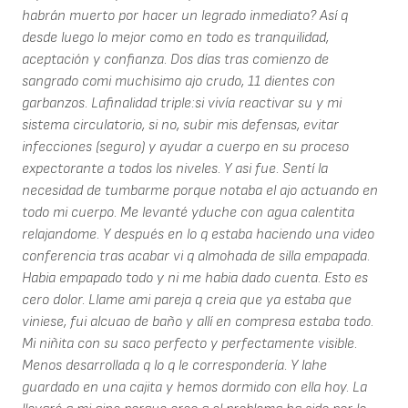
habrán muerto por hacer un legrado inmediato? Así q
desde luego lo mejor como en todo es tranquilidad,
aceptación y confianza. Dos días tras comienzo de
sangrado comi muchisimo ajo crudo, 11 dientes con
garbanzos. Lafinalidad triple:si vivía reactivar su y mi
sistema circulatorio, si no, subir mis defensas, evitar
infecciones (seguro) y ayudar a cuerpo en su proceso
expectorante a todos los niveles. Y asi fue. Sentí la
necesidad de tumbarme porque notaba el ajo actuando en
todo mi cuerpo. Me levanté yduche con agua calentita
relajandome. Y después en lo q estaba haciendo una video
conferencia tras acabar vi q almohada de silla empapada.
Habia empapado todo y ni me habia dado cuenta. Esto es
cero dolor. Llame ami pareja q creia que ya estaba que
viniese, fui alcuao de baño y allí en compresa estaba todo.
Mi niñita con su saco perfecto y perfectamente visible.
Menos desarrollada q lo q le correspondería. Y lahe
guardado en una cajita y hemos dormido con ella hoy. La