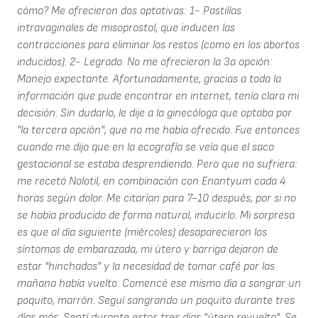
cómo? Me ofrecieron dos optativas: 1- Pastillas
intravaginales de misoprostol, que inducen las
contracciones para eliminar los restos (como en los abortos
inducidos). 2- Legrado. No me ofrecieron la 3a opción:
Manejo expectante. Afortunadamente, gracias a toda la
información que pude encontrar en internet, tenía clara mi
decisión. Sin dudarlo, le dije a la ginecóloga que optaba por
"la tercera opción", que no me había ofrecido. Fue entonces
cuando me dijo que en la ecografía se veía que el saco
gestacional se estaba desprendiendo. Pero que no sufriera:
me recetó Nolotil, en combinación con Enantyum cada 4
horas según dolor. Me citarían para 7-10 después, por si no
se había producido de forma natural, inducirlo. Mi sorpresa
es que al día siguiente (miércoles) desaparecieron los
síntomas de embarazada, mi útero y barriga dejaron de
estar "hinchados" y la necesidad de tomar café por las
mañana había vuelto. Comencé ese mismo día a sangrar un
poquito, marrón. Seguí sangrando un poquito durante tres
días más. Sentí durante estos tres días "útero revuelto". Se