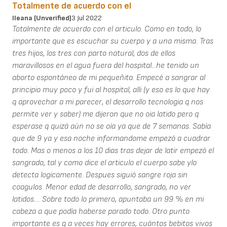
Totalmente de acuerdo con el
Ileana (unverified)
3 Jul 2022
Totalmente de acuerdo con el articulo. Como en todo, lo
importante que es escuchar su cuerpo y a una misma. Tras
tres hijos, los tres con parto natural, dos de ellos
maravillosos en el agua fuera del hospital...he tenido un
aborto espontáneo de mi pequeñita. Empecé a sangrar al
principio muy poco y fui al hospital, alli (y eso es lo que hay
q aprovechar a mi parecer, el desarrollo tecnologia q nos
permite ver y saber) me dijeron que no oia latido pero q
esperase q quizá aún no se oía ya que de 7 semanas. Sabía
que de 9 ya y esa noche informandome empezó a cuadrar
todo. Mas o menos a los 10 dias tras dejar de latir empezó el
sangrado, tal y como dice el articulo el cuerpo sabe ylo
detecta logicamente. Despues siguió sangre roja sin
coagulos. Menor edad de desarrollo, sangrado, no ver
latidos.... Sobre todo lo primero, apuntaba un 99 % en mi
cabeza a que podía haberse parado todo. Otro punto
importante es q a veces hay errores, cuántos bebitos vivos