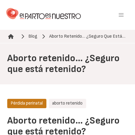
Pasar
al
contenido
principal
Blog
Aborto Retenido… ¿Seguro Que Está…
Ruta de navegación
Aborto retenido… ¿Seguro
que está retenido?
Pérdida perinatal
aborto retenido
Aborto retenido… ¿Seguro
que está retenido?