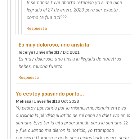
9 semanas tuve aborto retenido yo si me hice
legrado el 27 de enero 2023 para ser exacta ,
cómo te fue a ti???
Respuesta
Es muy doloroso, uno ansia la
Jocelyn (unverified)
17 Dic 2021
Es muy doloroso, uno ansia la llegada de nuestros
bebes, mucha fuerza
Respuesta
Yo eestoy ppasando por lo…
Melissa (unverified)
13 Oct 2023
Yo eestoy ppasando por lo mismo,emocionalmente es
durísima la pérdida,el latido de mi bebé se ddetuvo en la
semana 8,yo tenía cita programada para la semana 12
y fue cuando me dieron la noticia, yo ttampoco
qquisiera ttomarme nada para eexpulsarlo,quiero qque