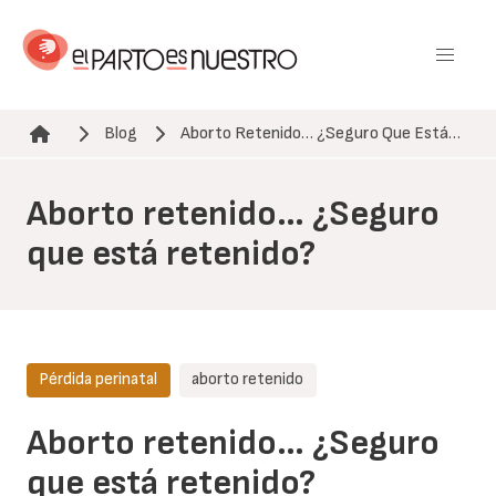
Pasar
al
contenido
principal
Blog
Aborto Retenido… ¿Seguro Que Está…
Ruta de navegación
Aborto retenido… ¿Seguro
que está retenido?
Pérdida perinatal
aborto retenido
Aborto retenido… ¿Seguro
que está retenido?