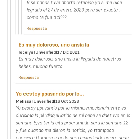
9 semanas tuve aborto retenido yo si me hice
legrado el 27 de enero 2023 para ser exacta ,
cómo te fue a ti???
Respuesta
Es muy doloroso, uno ansia la
Jocelyn (unverified)
17 Dic 2021
Es muy doloroso, uno ansia la llegada de nuestros
bebes, mucha fuerza
Respuesta
Yo eestoy ppasando por lo…
Melissa (unverified)
13 Oct 2023
Yo eestoy ppasando por lo mismo,emocionalmente es
durísima la pérdida,el latido de mi bebé se ddetuvo en la
semana 8,yo tenía cita programada para la semana 12
y fue cuando me dieron la noticia, yo ttampoco
qquisiera ttomarme nada para eexpulsarlo,quiero qque