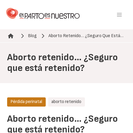
Pasar
al
contenido
principal
Blog
Aborto Retenido… ¿Seguro Que Está…
Ruta de navegación
Aborto retenido… ¿Seguro
que está retenido?
Pérdida perinatal
aborto retenido
Aborto retenido… ¿Seguro
que está retenido?