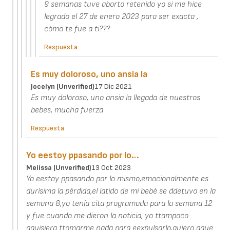
9 semanas tuve aborto retenido yo si me hice
legrado el 27 de enero 2023 para ser exacta ,
cómo te fue a ti???
Respuesta
Es muy doloroso, uno ansia la
Jocelyn (unverified)
17 Dic 2021
Es muy doloroso, uno ansia la llegada de nuestros
bebes, mucha fuerza
Respuesta
Yo eestoy ppasando por lo…
Melissa (unverified)
13 Oct 2023
Yo eestoy ppasando por lo mismo,emocionalmente es
durísima la pérdida,el latido de mi bebé se ddetuvo en la
semana 8,yo tenía cita programada para la semana 12
y fue cuando me dieron la noticia, yo ttampoco
qquisiera ttomarme nada para eexpulsarlo,quiero qque