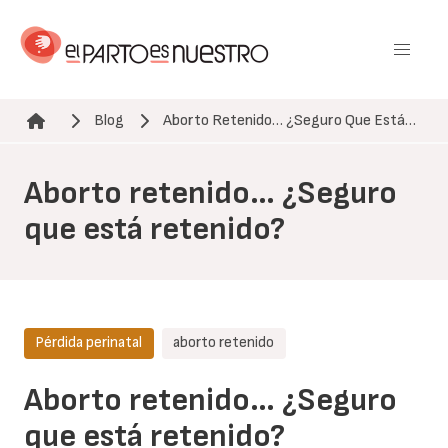
Pasar
al
contenido
principal
Blog
Aborto Retenido… ¿Seguro Que Está…
Ruta de navegación
Aborto retenido… ¿Seguro
que está retenido?
Pérdida perinatal
aborto retenido
Aborto retenido… ¿Seguro
que está retenido?