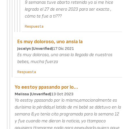
9 semanas tuve aborto retenido yo si me hice
legrado el 27 de enero 2023 para ser exacta ,
cómo te fue a ti???
Respuesta
Es muy doloroso, uno ansia la
Jocelyn (unverified)
17 Dic 2021
Es muy doloroso, uno ansia la llegada de nuestros
bebes, mucha fuerza
Respuesta
Yo eestoy ppasando por lo…
Melissa (unverified)
13 Oct 2023
Yo eestoy ppasando por lo mismo,emocionalmente es
durísima la pérdida,el latido de mi bebé se ddetuvo en la
semana 8,yo tenía cita programada para la semana 12
y fue cuando me dieron la noticia, yo ttampoco
qquisiera ttomarme nada para eexpulsarlo,quiero qque