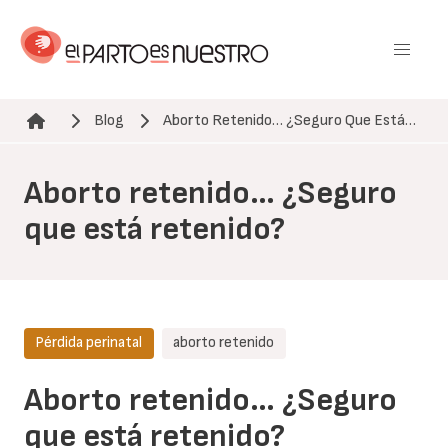
Pasar
al
contenido
principal
Blog
Aborto Retenido… ¿Seguro Que Está…
Ruta de navegación
Aborto retenido… ¿Seguro
que está retenido?
Pérdida perinatal
aborto retenido
Aborto retenido… ¿Seguro
que está retenido?