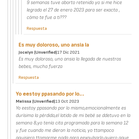
9 semanas tuve aborto retenido yo si me hice
legrado el 27 de enero 2023 para ser exacta ,
cómo te fue a ti???
Respuesta
Es muy doloroso, uno ansia la
Jocelyn (unverified)
17 Dic 2021
Es muy doloroso, uno ansia la llegada de nuestros
bebes, mucha fuerza
Respuesta
Yo eestoy ppasando por lo…
Melissa (unverified)
13 Oct 2023
Yo eestoy ppasando por lo mismo,emocionalmente es
durísima la pérdida,el latido de mi bebé se ddetuvo en la
semana 8,yo tenía cita programada para la semana 12
y fue cuando me dieron la noticia, yo ttampoco
qquisiera ttomarme nada para eexpulsarlo,quiero qque