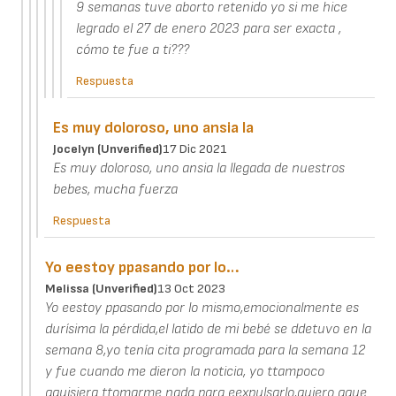
9 semanas tuve aborto retenido yo si me hice
legrado el 27 de enero 2023 para ser exacta ,
cómo te fue a ti???
Respuesta
Es muy doloroso, uno ansia la
Jocelyn (unverified)
17 Dic 2021
Es muy doloroso, uno ansia la llegada de nuestros
bebes, mucha fuerza
Respuesta
Yo eestoy ppasando por lo…
Melissa (unverified)
13 Oct 2023
Yo eestoy ppasando por lo mismo,emocionalmente es
durísima la pérdida,el latido de mi bebé se ddetuvo en la
semana 8,yo tenía cita programada para la semana 12
y fue cuando me dieron la noticia, yo ttampoco
qquisiera ttomarme nada para eexpulsarlo,quiero qque