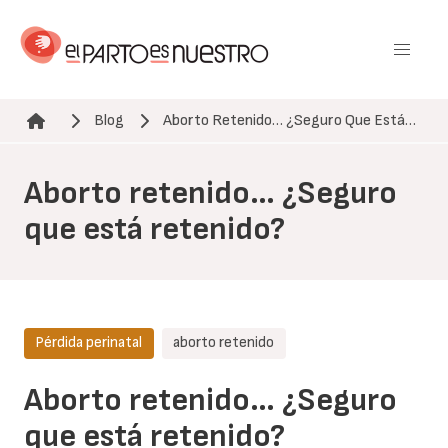
Pasar
al
contenido
principal
Blog
Aborto Retenido… ¿Seguro Que Está…
Ruta de navegación
Aborto retenido… ¿Seguro
que está retenido?
Pérdida perinatal
aborto retenido
Aborto retenido… ¿Seguro
que está retenido?