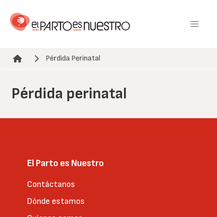
Pasar
al
contenido
principal
Pérdida Perinatal
Ruta de navegación
Pérdida perinatal
El Parto es Nuestro
Contáctanos
Dónde estamos