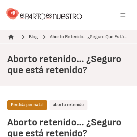
Pasar
al
contenido
principal
Blog
Aborto Retenido… ¿Seguro Que Está…
Ruta de navegación
Aborto retenido… ¿Seguro
que está retenido?
Pérdida perinatal
aborto retenido
Aborto retenido… ¿Seguro
que está retenido?