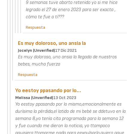
9 semanas tuve aborto retenido yo si me hice
legrado el 27 de enero 2023 para ser exacta ,
cómo te fue a ti???
Respuesta
Es muy doloroso, uno ansia la
Jocelyn (unverified)
17 Dic 2021
Es muy doloroso, uno ansia la llegada de nuestros
bebes, mucha fuerza
Respuesta
Yo eestoy ppasando por lo…
Melissa (unverified)
13 Oct 2023
Yo eestoy ppasando por lo mismo,emocionalmente es
durísima la pérdida,el latido de mi bebé se ddetuvo en la
semana 8,yo tenía cita programada para la semana 12
y fue cuando me dieron la noticia, yo ttampoco
qquisiera ttomarme nada para eexpulsarlo,quiero qque