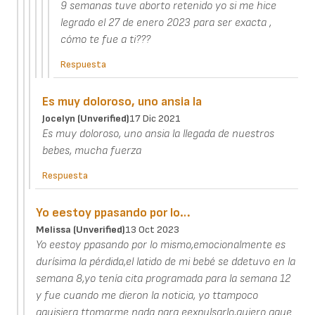
9 semanas tuve aborto retenido yo si me hice
legrado el 27 de enero 2023 para ser exacta ,
cómo te fue a ti???
Respuesta
Es muy doloroso, uno ansia la
Jocelyn (unverified)
17 Dic 2021
Es muy doloroso, uno ansia la llegada de nuestros
bebes, mucha fuerza
Respuesta
Yo eestoy ppasando por lo…
Melissa (unverified)
13 Oct 2023
Yo eestoy ppasando por lo mismo,emocionalmente es
durísima la pérdida,el latido de mi bebé se ddetuvo en la
semana 8,yo tenía cita programada para la semana 12
y fue cuando me dieron la noticia, yo ttampoco
qquisiera ttomarme nada para eexpulsarlo,quiero qque