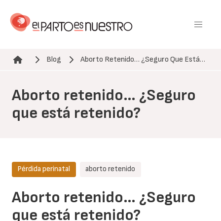
Pasar
al
contenido
principal
Blog
Aborto Retenido… ¿Seguro Que Está…
Ruta de navegación
Aborto retenido… ¿Seguro
que está retenido?
Pérdida perinatal
aborto retenido
Aborto retenido… ¿Seguro
que está retenido?