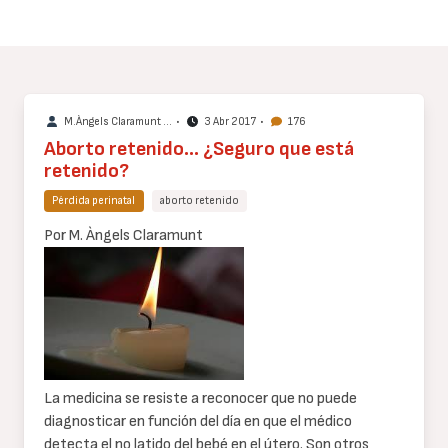
M.Àngels Claramunt …
•
3 Abr 2017
•
176
Aborto retenido… ¿Seguro que está
retenido?
Pérdida perinatal
aborto retenido
Cuerpo
Por M. Àngels Claramunt
de
texto
La medicina se resiste a reconocer que no puede
diagnosticar en función del día en que el médico
detecta el no latido del bebé en el útero. Son otros