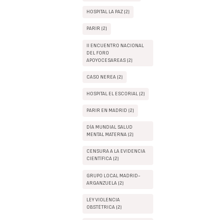
HOSPITAL LA PAZ (2)
PARIR (2)
II ENCUENTRO NACIONAL
DEL FORO
APOYOCESAREAS (2)
CASO NEREA (2)
HOSPITAL EL ESCORIAL (2)
PARIR EN MADRID (2)
DÍA MUNDIAL SALUD
MENTAL MATERNA (2)
CENSURA A LA EVIDENCIA
CIENTÍFICA (2)
GRUPO LOCAL MADRID-
ARGANZUELA (2)
LEY VIOLENCIA
OBSTÉTRICA (2)