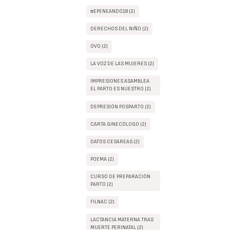
#EPENEANDO18 (2)
DERECHOS DEL NIÑO (2)
OVO (2)
LA VOZ DE LAS MUJERES (2)
IMPRESIONES ASAMBLEA
EL PARTO ES NUESTRO (2)
DEPRESIÓN POSPARTO (2)
CARTA GINECÓLOGO (2)
DATOS CESÁREAS (2)
POEMA (2)
CURSO DE PREPARACIÓN
PARTO (2)
FILNAC (2)
LACTANCIA MATERNA TRAS
MUERTE PERINATAL (2)