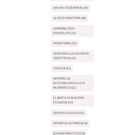
QUE NO OS SEPAREN (26)
LA VOZ ES NUESTRA (18)
CAMPAÑA STOP
KRISTELLER (13)
EPISIOTOMÍA (13)
CENSURA A LA VIOLENCIA
OBSTÉTRICA (11)
COVID19 (11)
INFORME DE
ACCESIBILIDAD A UCIS
NEONATALES (11)
EL PARTO ES NUESTRO
ECUADOR (10)
GRUPOS LOCALES (10)
APOYAR LA LACTANCIA (9)
BUENAS PRÁCTICAS (9)