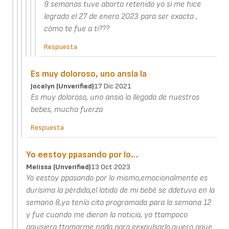
9 semanas tuve aborto retenido yo si me hice
legrado el 27 de enero 2023 para ser exacta ,
cómo te fue a ti???
Respuesta
Es muy doloroso, uno ansia la
Jocelyn (unverified)
17 Dic 2021
Es muy doloroso, uno ansia la llegada de nuestros
bebes, mucha fuerza
Respuesta
Yo eestoy ppasando por lo…
Melissa (unverified)
13 Oct 2023
Yo eestoy ppasando por lo mismo,emocionalmente es
durísima la pérdida,el latido de mi bebé se ddetuvo en la
semana 8,yo tenía cita programada para la semana 12
y fue cuando me dieron la noticia, yo ttampoco
qquisiera ttomarme nada para eexpulsarlo,quiero qque