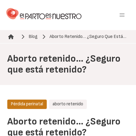
Pasar
al
contenido
principal
Blog
Aborto Retenido… ¿Seguro Que Está…
Ruta de navegación
Aborto retenido… ¿Seguro
que está retenido?
Pérdida perinatal
aborto retenido
Aborto retenido… ¿Seguro
que está retenido?